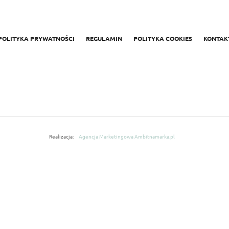
POLITYKA PRYWATNOŚCI
REGULAMIN
POLITYKA COOKIES
KONTAK
Realizacja:
Agencja Marketingowa Ambitnamarka.pl