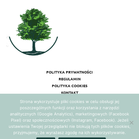
POLITYKA PRYWATNOŚCI
REGULAMIN
POLITYKA COOKIES
KONTAKT
Strona wykorzystuje pliki cookies w celu obsługi jej
poszczególnych funkcji oraz korzystania z narzędzi
analitycznych (Google Analytics), marketingowych (Facebook
Pixel) oraz społecznościowych (Instagram, Facebook). Jeżeli
ustawienia Twojej przeglądarki nie blokują tych plików cookies,
przyjmujemy, że wyrażasz zgodę na ich wykorzystywanie.
Realizacja:
Agencja Marketingowa Ambitnamarka.pl