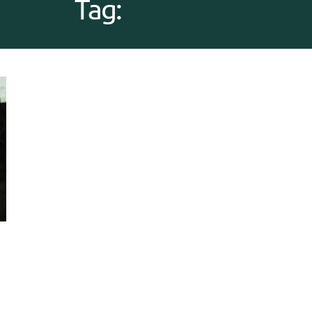
REALCJE
Tag:
h