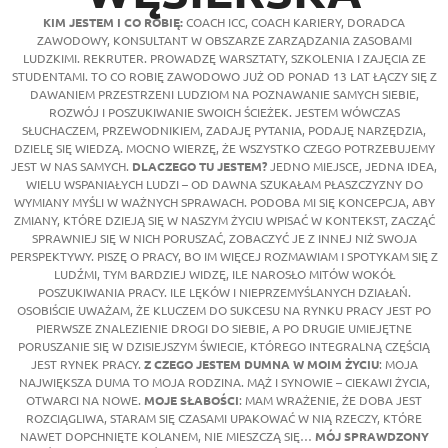
KIM JESTEM I CO ROBIĘ:
COACH ICC, COACH KARIERY, DORADCA
ZAWODOWY, KONSULTANT W OBSZARZE ZARZĄDZANIA ZASOBAMI
LUDZKIMI. REKRUTER. PROWADZĘ WARSZTATY, SZKOLENIA I ZAJĘCIA ZE
STUDENTAMI. TO CO ROBIĘ ZAWODOWO JUŻ OD PONAD 13 LAT ŁĄCZY SIĘ Z
DAWANIEM PRZESTRZENI LUDZIOM NA POZNAWANIE SAMYCH SIEBIE,
ROZWÓJ I POSZUKIWANIE SWOICH ŚCIEŻEK. JESTEM WÓWCZAS
SŁUCHACZEM, PRZEWODNIKIEM, ZADAJĘ PYTANIA, PODAJĘ NARZĘDZIA,
DZIELĘ SIĘ WIEDZĄ. MOCNO WIERZĘ, ŻE WSZYSTKO CZEGO POTRZEBUJEMY
JEST W NAS SAMYCH.
DLACZEGO TU JESTEM?
JEDNO MIEJSCE, JEDNA IDEA,
WIELU WSPANIAŁYCH LUDZI – OD DAWNA SZUKAŁAM PŁASZCZYZNY DO
WYMIANY MYŚLI W WAŻNYCH SPRAWACH. PODOBA MI SIĘ KONCEPCJA, ABY
ZMIANY, KTÓRE DZIEJĄ SIĘ W NASZYM ŻYCIU WPISAĆ W KONTEKST, ZACZĄĆ
SPRAWNIEJ SIĘ W NICH PORUSZAĆ, ZOBACZYĆ JE Z INNEJ NIŻ SWOJA
PERSPEKTYWY. PISZĘ O PRACY, BO IM WIĘCEJ ROZMAWIAM I SPOTYKAM SIĘ Z
LUDŹMI, TYM BARDZIEJ WIDZĘ, ILE NAROSŁO MITÓW WOKÓŁ
POSZUKIWANIA PRACY. ILE LĘKÓW I NIEPRZEMYŚLANYCH DZIAŁAŃ.
OSOBIŚCIE UWAŻAM, ŻE KLUCZEM DO SUKCESU NA RYNKU PRACY JEST PO
PIERWSZE ZNALEZIENIE DROGI DO SIEBIE, A PO DRUGIE UMIEJĘTNE
PORUSZANIE SIĘ W DZISIEJSZYM ŚWIECIE, KTÓREGO INTEGRALNĄ CZĘŚCIĄ
JEST RYNEK PRACY.
Z CZEGO JESTEM DUMNA W MOIM ŻYCIU
: MOJA
NAJWIĘKSZA DUMA TO MOJA RODZINA. MĄŻ I SYNOWIE – CIEKAWI ŻYCIA,
OTWARCI NA NOWE.
MOJE SŁABOŚCI
: MAM WRAŻENIE, ŻE DOBA JEST
ROZCIĄGLIWA, STARAM SIĘ CZASAMI UPAKOWAĆ W NIĄ RZECZY, KTÓRE
NAWET DOPCHNIĘTE KOLANEM, NIE MIESZCZĄ SIĘ…
MÓJ SPRAWDZONY