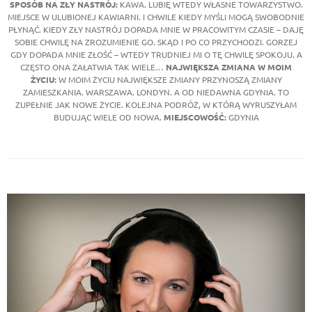
SPOSÓB NA ZŁY NASTRÓJ:
KAWA. LUBIĘ WTEDY WŁASNE TOWARZYSTWO.
MIEJSCE W ULUBIONEJ KAWIARNI. I CHWILE KIEDY MYŚLI MOGĄ SWOBODNIE
PŁYNĄĆ. KIEDY ZŁY NASTRÓJ DOPADA MNIE W PRACOWITYM CZASIE – DAJĘ
SOBIE CHWILĘ NA ZROZUMIENIE GO. SKĄD I PO CO PRZYCHODZI. GORZEJ
GDY DOPADA MNIE ZŁOŚĆ – WTEDY TRUDNIEJ MI O TĘ CHWILĘ SPOKOJU. A
CZĘSTO ONA ZAŁATWIA TAK WIELE…
NAJWIĘKSZA ZMIANA W MOIM
ŻYCIU:
W MOIM ŻYCIU NAJWIĘKSZE ZMIANY PRZYNOSZĄ ZMIANY
ZAMIESZKANIA. WARSZAWA. LONDYN. A OD NIEDAWNA GDYNIA. TO
ZUPEŁNIE JAK NOWE ŻYCIE. KOLEJNA PODRÓŻ, W KTÓRĄ WYRUSZYŁAM
BUDUJĄC WIELE OD NOWA.
MIEJSCOWOŚĆ:
GDYNIA