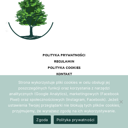
POLITYKA PRYWATNOŚCI
REGULAMIN
POLITYKA COOKIES
KONTAKT
Strona wykorzystuje pliki cookies w celu obsługi jej
poszczególnych funkcji oraz korzystania z narzędzi
analitycznych (Google Analytics), marketingowych (Facebook
Pixel) oraz społecznościowych (Instagram, Facebook). Jeżeli
ustawienia Twojej przeglądarki nie blokują tych plików cookies,
przyjmujemy, że wyrażasz zgodę na ich wykorzystywanie.
Realizacja:
Agencja Marketingowa Ambitnamarka.pl
Zgoda
Polityka prywatności