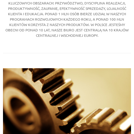
KLUCZOWYCH OBSZARACH: PRZYWÓDZTWO, DYSCYPLINA REALIZACJI,
PRODUKTYWNOŚĆ, ZAUFANIE, EFEKTYWNOŚĆ SPRZEDAŻY, LOJALNOŚĆ
KLIENTA I EDUKACJA. PONAD 1 MLN OSÓB BIERZE UDZIAŁ W NASZYCH
PROGRAMACH ROZWOJOWYCH KAŻDEGO ROKU, A PONAD 100 MLN
KLIENTÓW KORZYSTA Z NASZYCH PRODUKTÓW. W POLSCE JESTEŚMY
OBECNI OD PONAD 10 LAT, NASZE BIURO JEST CENTRALĄ NA 10 KRAJÓW
CENTRALNEJ I WSCHODNIEJ EUROPY.