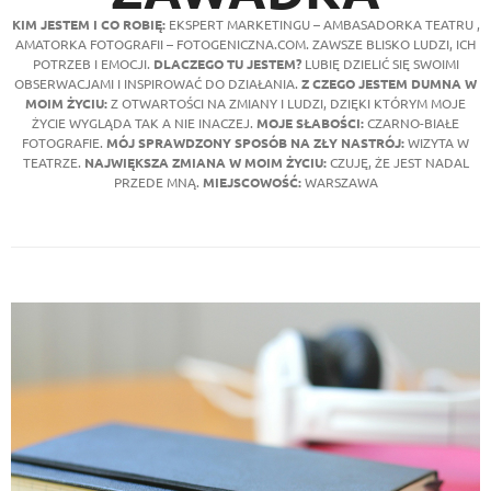
KIM JESTEM I CO ROBIĘ:
EKSPERT MARKETINGU – AMBASADORKA TEATRU ,
AMATORKA FOTOGRAFII – FOTOGENICZNA.COM. ZAWSZE BLISKO LUDZI, ICH
POTRZEB I EMOCJI.
DLACZEGO TU JESTEM?
LUBIĘ DZIELIĆ SIĘ SWOIMI
OBSERWACJAMI I INSPIROWAĆ DO DZIAŁANIA.
Z CZEGO JESTEM DUMNA W
MOIM ŻYCIU:
Z OTWARTOŚCI NA ZMIANY I LUDZI, DZIĘKI KTÓRYM MOJE
ŻYCIE WYGLĄDA TAK A NIE INACZEJ.
MOJE SŁABOŚCI:
CZARNO-BIAŁE
FOTOGRAFIE.
MÓJ SPRAWDZONY SPOSÓB NA ZŁY NASTRÓJ:
WIZYTA W
TEATRZE.
NAJWIĘKSZA ZMIANA W MOIM ŻYCIU:
CZUJĘ, ŻE JEST NADAL
PRZEDE MNĄ.
MIEJSCOWOŚĆ:
WARSZAWA