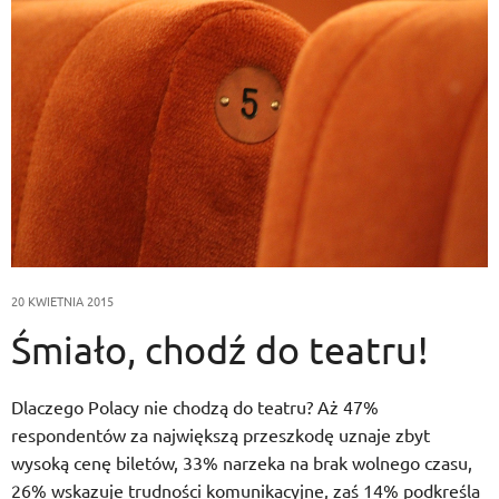
20 KWIETNIA 2015
Śmiało, chodź do teatru!
Dlaczego Polacy nie chodzą do teatru? Aż 47%
respondentów za największą przeszkodę uznaje zbyt
wysoką cenę biletów, 33% narzeka na brak wolnego czasu,
26% wskazuje trudności komunikacyjne, zaś 14% podkreśla