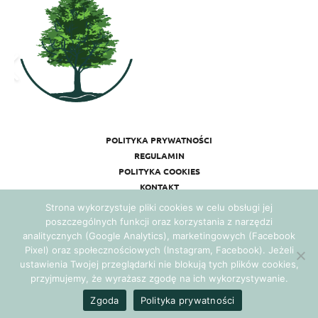
POLITYKA PRYWATNOŚCI
REGULAMIN
POLITYKA COOKIES
KONTAKT
Strona wykorzystuje pliki cookies w celu obsługi jej
poszczególnych funkcji oraz korzystania z narzędzi
analitycznych (Google Analytics), marketingowych (Facebook
Pixel) oraz społecznościowych (Instagram, Facebook). Jeżeli
ustawienia Twojej przeglądarki nie blokują tych plików cookies,
przyjmujemy, że wyrażasz zgodę na ich wykorzystywanie.
Realizacja:
Agencja Marketingowa Ambitnamarka.pl
Zgoda
Polityka prywatności