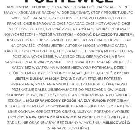
KIM JESTEM I CO ROBIĘ:
PEŁNA PASJI, OTWARTOŚCI NA ŚWIAT I ENERGII
MAŁYMI KROKAMI WKRACZAM W DOROSŁY ŚWIAT, KTÓRY PROJEKTUJĘ „PO
SWOJEMU”. STARAM SIĘ ŻYĆ ZGODNIE Z TYM, W CO WIERZĘ I CZEGO
PRAGNĘ. CHCĘ INSPIROWAĆ, CHCĘ POMAGAĆ, CHCĘ MOTYWOWAĆ, CHCĘ
NIEŚĆ UŚMIECH. CHCĘ CZERPAĆ Z ŻYCIA GARŚCIAMI, WCIĄŻ PRÓBOWAĆ
NOWYCH RZECZY I – PRZEDE WSZYSTKIM – KOCHAĆ.
DLACZEGO TU JESTEM:
JEŚLI CZEGOŚ NIE LUBISZ – ZMIEŃ TO! LUBIĘ PATRZEĆ NA MOJE ŻYCIE JAK
NA OPOWIEŚĆ, KTÓREJ JESTEM AUTORKĄ I MOGĘ WYPEŁNIĆ KAŻDĄ
KARTKĘ CZYM TYLKO ZECHCĘ. CHCĘ ZAJĄĆ SIĘ TEMATYKĄ MŁODYCH LUDZI,
POSZUKUJĄCYCH SIEBIE, WŁASNEGO CELU, CIERPIĄCYCH NA BRAK
SAMOAKCEPTACJI, WIARY W SIEBIE I MOTYWACJI DO DZIAŁAŃ. WIERZĘ, ŻE
KAŻDY BEZ WYJĄTKU MA W SOBIE NIEZWYKŁY POTENCJAŁ, DZIĘKI
KTÓREMU MOŻE BYĆ SPEŁNIONY I OSIĄGAĆ „NIEOSIĄGALNE”.
Z CZEGO
JESTEM DUMNA W MOIM ŻYCIU:
Z WEWNĘTRZNEJ POTRZEBY
WZRASTANIA, SPEŁNIANIA SWOICH PASJI. I Z ENERGII, KTÓRĄ ŁATWO
PRZEKAZUJĘ DALEJ, UŚMIECHAJĄC SIĘ DO PRZECHODNIÓW.
MOJE
SŁABOŚCI:
MUSZĘ PRZEŁOŻYĆ MÓJ PLAN PODRÓŻOWANIA PO ŚWIECIE –
SZKOŁA…
MÓJ SPRAWDZONY SPOSÓB NA ZŁY HUMOR:
POPROSIŁAM
KILKA BLISKICH MI OSÓB O WYPISANIE DLA MNIE KILKU RZECZY, ZA KTÓRE
MNIE KOCHAJĄ. OPRÓCZ TEGO KSIĄŻKI, MUZYKA I PORZĄDNY WYSIŁEK
FIZYCZNY.
NAJWIĘKSZA ZMIANA W MOIM ŻYCIU:
BYŁO ICH WIELE, ALE
ŻADNEJ NIE OSIĄGNĘŁABYM BEZ ZMIANY W MYŚLENIU.
MIEJSCOWOŚĆ:
STARGARD SZCZECIŃSKI