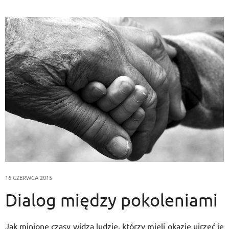
16 CZERWCA 2015
Dialog między pokoleniami
Jak minione czasy widzą ludzie, którzy mieli okazje ujrzeć je