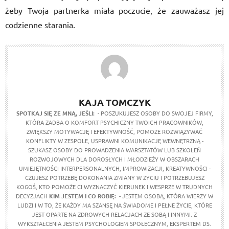
żeby Twoja partnerka miała poczucie, że zauważasz jej
codzienne starania.
KAJA TOMCZYK
SPOTKAJ SIĘ ZE MNĄ, JEŚLI:
- POSZUKUJESZ OSOBY DO SWOJEJ FIRMY,
KTÓRA ZADBA O KOMFORT PSYCHICZNY TWOICH PRACOWNIKÓW,
ZWIĘKSZY MOTYWACJĘ I EFEKTYWNOŚĆ, POMOŻE ROZWIĄZYWAĆ
KONFLIKTY W ZESPOLE, USPRAWNI KOMUNIKACJĘ WEWNĘTRZNĄ -
SZUKASZ OSOBY DO PROWADZENIA WARSZTATÓW LUB SZKOLEŃ
ROZWOJOWYCH DLA DOROSŁYCH I MŁODZIEŻY W OBSZARACH
UMIEJĘTNOŚCI INTERPERSONALNYCH, IMPROWIZACJI, KREATYWNOŚCI -
CZUJESZ POTRZEBĘ DOKONANIA ZMIANY W ŻYCIU I POTRZEBUJESZ
KOGOŚ, KTO POMOŻE CI WYZNACZYĆ KIERUNEK I WESPRZE W TRUDNYCH
DECYZJACH
KIM JESTEM I CO ROBIĘ:
- JESTEM OSOBĄ, KTÓRA WIERZY W
LUDZI I W TO, ŻE KAŻDY MA SZANSĘ NA ŚWIADOME I PEŁNE ŻYCIE, KTÓRE
JEST OPARTE NA ZDROWYCH RELACJACH ZE SOBĄ I INNYMI. Z
WYKSZTAŁCENIA JESTEM PSYCHOLOGIEM SPOŁECZNYM, EKSPERTEM DS.