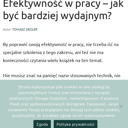
Efektywność w pracy – jak
być bardziej wydajnym?
Autor:
TOMASZ SIEGLER
By poprawić swoją efektywność w pracy, nie trzeba iść na
specjalne szkolenia z tego zakresu, ani też nie ma
konieczności czytania wielu książek na ten temat.
Nie musisz znać na pamięć nazw stosowanych technik, nie
jest Ci to do niczego potrzebne.
Strona wykorzystuje pliki cookies w celu obsługi jej
poszczególnych funkcji oraz korzystania z narzędzi
Nie jest też zalecane, by w 100% przyjmować rozwiązania
analitycznych (Google Analytics), marketingowych (Facebook
Pixel) oraz społecznościowych (Instagram, Facebook). Jeżeli
promowane przez kogoś. Każdy z nas jest nieco inny, każdy
ustawienia Twojej przeglądarki nie blokują tych plików cookies,
może mieć swój odmienny cykl aktywności fizycznej i
przyjmujemy, że wyrażasz zgodę na ich wykorzystywanie.
umysłowej.
Zgoda
Polityka prywatności