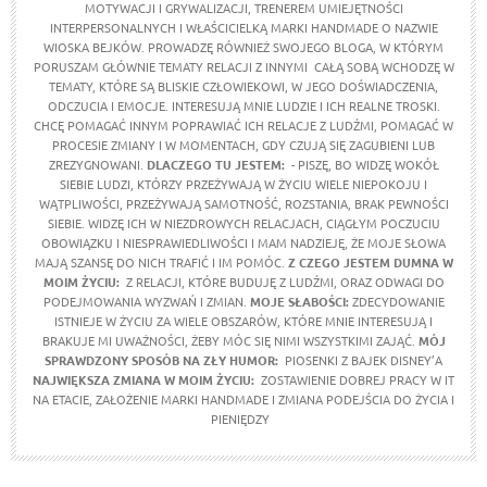
MOTYWACJI I GRYWALIZACJI, TRENEREM UMIEJĘTNOŚCI
INTERPERSONALNYCH I WŁAŚCICIELKĄ MARKI HANDMADE O NAZWIE
WIOSKA BEJKÓW. PROWADZĘ RÓWNIEŻ SWOJEGO BLOGA, W KTÓRYM
PORUSZAM GŁÓWNIE TEMATY RELACJI Z INNYMI CAŁĄ SOBĄ WCHODZĘ W
TEMATY, KTÓRE SĄ BLISKIE CZŁOWIEKOWI, W JEGO DOŚWIADCZENIA,
ODCZUCIA I EMOCJE. INTERESUJĄ MNIE LUDZIE I ICH REALNE TROSKI.
CHCĘ POMAGAĆ INNYM POPRAWIAĆ ICH RELACJE Z LUDŹMI, POMAGAĆ W
PROCESIE ZMIANY I W MOMENTACH, GDY CZUJĄ SIĘ ZAGUBIENI LUB
ZREZYGNOWANI.
DLACZEGO TU JESTEM:
- PISZĘ, BO WIDZĘ WOKÓŁ
SIEBIE LUDZI, KTÓRZY PRZEŻYWAJĄ W ŻYCIU WIELE NIEPOKOJU I
WĄTPLIWOŚCI, PRZEŻYWAJĄ SAMOTNOŚĆ, ROZSTANIA, BRAK PEWNOŚCI
SIEBIE. WIDZĘ ICH W NIEZDROWYCH RELACJACH, CIĄGŁYM POCZUCIU
OBOWIĄZKU I NIESPRAWIEDLIWOŚCI I MAM NADZIEJĘ, ŻE MOJE SŁOWA
MAJĄ SZANSĘ DO NICH TRAFIĆ I IM POMÓC.
Z CZEGO JESTEM DUMNA W
MOIM ŻYCIU:
Z RELACJI, KTÓRE BUDUJĘ Z LUDŹMI, ORAZ ODWAGI DO
PODEJMOWANIA WYZWAŃ I ZMIAN.
MOJE SŁABOŚCI:
ZDECYDOWANIE
ISTNIEJE W ŻYCIU ZA WIELE OBSZARÓW, KTÓRE MNIE INTERESUJĄ I
BRAKUJE MI UWAŻNOŚCI, ŻEBY MÓC SIĘ NIMI WSZYSTKIMI ZAJĄĆ.
MÓJ
SPRAWDZONY SPOSÓB NA ZŁY HUMOR:
PIOSENKI Z BAJEK DISNEY’A
NAJWIĘKSZA ZMIANA W MOIM ŻYCIU:
ZOSTAWIENIE DOBREJ PRACY W IT
NA ETACIE, ZAŁOŻENIE MARKI HANDMADE I ZMIANA PODEJŚCIA DO ŻYCIA I
PIENIĘDZY