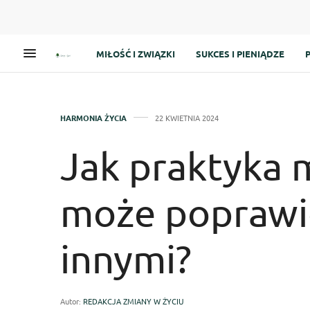
MIŁOŚĆ I ZWIĄZKI
SUKCES I PIENIĄDZE
HARMONIA ŻYCIA
22 KWIETNIA 2024
Jak praktyka 
może poprawić
innymi?
Autor:
REDAKCJA ZMIANY W ŻYCIU