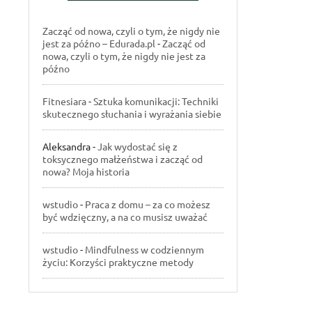
Zacząć od nowa, czyli o tym, że nigdy nie
jest za późno – Edurada.pl
-
Zacząć od
nowa, czyli o tym, że nigdy nie jest za
późno
Fitnesiara
-
Sztuka komunikacji: Techniki
skutecznego słuchania i wyrażania siebie
Aleksandra
-
Jak wydostać się z
toksycznego małżeństwa i zacząć od
nowa? Moja historia
wstudio
-
Praca z domu – za co możesz
być wdzięczny, a na co musisz uważać
wstudio
-
Mindfulness w codziennym
życiu: Korzyści praktyczne metody