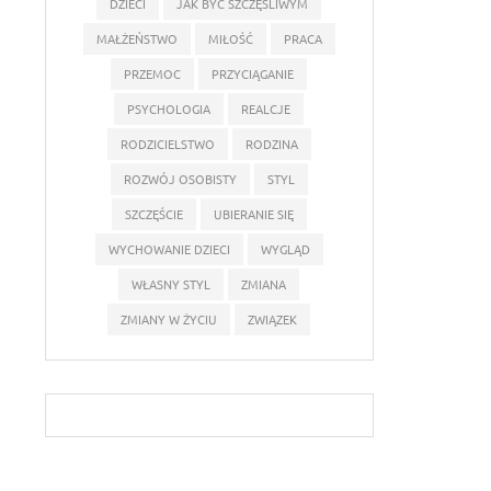
DZIECI
JAK BYĆ SZCZĘŚLIWYM
MAŁŻEŃSTWO
MIŁOŚĆ
PRACA
PRZEMOC
PRZYCIĄGANIE
PSYCHOLOGIA
REALCJE
RODZICIELSTWO
RODZINA
ROZWÓJ OSOBISTY
STYL
SZCZĘŚCIE
UBIERANIE SIĘ
WYCHOWANIE DZIECI
WYGLĄD
WŁASNY STYL
ZMIANA
ZMIANY W ŻYCIU
ZWIĄZEK