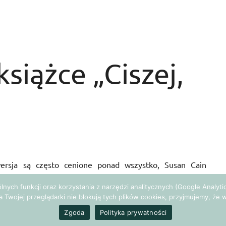
książce „Ciszej,
wersja są często cenione ponad wszystko, Susan Cain
rzecz tych z nas, którzy cenią ciszę, głębokie myśli i
gólnych funkcji oraz korzystania z narzędzi analitycznych (Google Analy
a, która wywarła na mnie ogromne wrażenie i pozwoliła na
a Twojej przeglądarki nie blokują tych plików cookies, przyjmujemy, ż
wartość introwersji.
Zgoda
Polityka prywatności