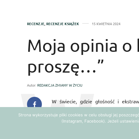
RECENZJE
,
RECENZJE KSIĄŻEK
15 KWIETNIA 2024
Moja opinia o 
proszę…”
Autor:
REDAKCJA ZMIANY W ŻYCIU
W świecie, gdzie głośność i ekstra
prezentuje odświeżający argument na 
Strona wykorzystuje pliki cookies w celu obsługi jej poszcze
refleksje. „Ciszej, proszę…” to książk
(Instagram, Facebook). Jeżeli ustawieni
nowo spojrzeć na siebie oraz zrozumieć 