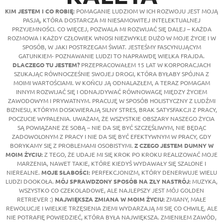
KIM JESTEM I CO ROBIĘ:
POMAGANIE LUDZIOM W ICH ROZWOJU JEST MOJĄ
PASJĄ, KTÓRA DOSTARCZA MI NIESAMOWITEJ INTELEKTUALNEJ
PRZYJEMNOŚCI. CO WIĘCEJ, POZWALA MI ROZWIJAĆ SIĘ DALEJ – KAŻDA
ROZMOWA I KAŻDY CZŁOWIEK WNOSI NIEZWYKLE DUŻO W MOJE ŻYCIE I W
SPOSÓB, W JAKI POSTRZEGAM ŚWIAT. JESTEŚMY FASCYNUJĄCYM
GATUNKIEM- POZNAWANIE LUDZI TO NAPRAWDĘ WIELKA FRAJDA.
DLACZEGO TU JESTEM?
PRZEPRACOWAŁEM 15 LAT W KORPORACJACH
SZUKAJĄC RÓWNOCZEŚNIE SWOJEJ DROGI, KTÓRA BYŁABY SPÓJNA Z
MOIMI WARTOŚCIAMI. W KOŃCU JĄ ODNALAZŁEM, A TERAZ POMAGAM
INNYM ROZWIJAĆ SIĘ I ODNAJDYWAĆ RÓWNOWAGĘ MIĘDZY ŻYCIEM
ZAWODOWYM I PRYWATNYM. PRACUJĘ W SPOSÓB HOLISTYCZNY Z LUDŹMI
BIZNESU, KTÓRYM DOSKWIERAJĄ SILNY STRES, BRAK SATYSFAKCJI Z PRACY,
POCZUCIE WYPALENIA. UWAŻAM, ŻE WSZYSTKIE OBSZARY NASZEGO ŻYCIA
SĄ POWIĄZANE ZE SOBĄ – NIE DA SIĘ BYĆ SZCZĘŚLIWYM, NIE BĘDĄC
ZADOWOLONYM Z PRACY I NIE DA SIĘ BYĆ EFEKTYWNYM W PRACY, GDY
BORYKAMY SIĘ Z PROBLEMAMI OSOBISTYMI.
Z CZEGO JESTEM DUMNY W
MOIM ŻYCIU:
Z TEGO, ŻE UDAJE MI SIĘ KROK PO KROKU REALIZOWAĆ MOJE
MARZENIA, NAWET TAKIE, KTÓRE KIEDYŚ WYDAWAŁY SIĘ SZALONE I
NIEREALNE.
MOJE SŁABOŚCI:
PERFEKCJONIZM, KTÓRY DENERWUJE WIELU
LUDZI DOOKOŁA.
MÓJ SPRAWDZONY SPOSÓB NA ZŁY NASTRÓJ:
MUZYKA,
WSZYSTKO CO CZEKOLADOWE, ALE NAJLEPSZY JEST MÓJ GOLDEN
RETRIEVER :)
NAJWIĘKSZA ZMIANA W MOIM ŻYCIU:
ZMIANY, MAŁE
REWOLUCJE I WIELKIE TRZĘSIENIA ZIEMI WYDARZAJĄ MI SIĘ CO CHWILĘ, ALE
NIE POTRAFIĘ POWIEDZIEĆ, KTÓRA BYŁA NAJWIĘKSZA. ZMIENIŁEM ZAWÓD,