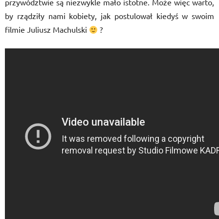
przywództwie są niezwykle mało istotne. Może więc warto,
by rządziły nami kobiety, jak postulował kiedyś w swoim
filmie Juliusz Machulski
?