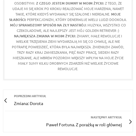
OSOBISTYMI.
Z CZEGO JESTEM DUMNY W MOIM ŻYCIU:
Z TEGO, ŻE
UDAJE MI SIĘ KROK PO KROKU REALIZOWAĆ MOJE MARZENIA, NAWET
TAKIE, KTÓRE KIEDYŚ WYDAWAŁY SIĘ SZALONE I NIEREALNE.
MOJE
SŁABOŚCI:
PERFEKCJONIZM, KTÓRY DENERWUJE WIELU LUDZI DOOKOŁA.
MÓJ SPRAWDZONY SPOSÓB NA ZŁY NASTRÓJ:
MUZYKA, WSZYSTKO CO
CZEKOLADOWE, ALE NAJLEPSZY JEST MÓJ GOLDEN RETRIEVER :)
NAJWIĘKSZA ZMIANA W MOIM ŻYCIU:
ZMIANY, MAŁE REWOLUCJE I
WIELKIE TRZĘSIENIA ZIEMI WYDARZAJĄ MI SIĘ CO CHWILĘ, ALE NIE
POTRAFIĘ POWIEDZIEĆ, KTÓRA BYŁA NAJWIĘKSZA. ZMIENIŁEM ZAWÓD,
TRZY RAZY KRAJ ZAMIESZKANIA, PIĘĆ RAZY PRACĘ, SIEDEM RAZY
MIESZKANIE, ALE WBREW POZOROM WIĘKSZY WPŁYW NA MOJE ŻYCIE
MIAŁY SUMY KILKU DROBNYCH ZDARZEŃ NIŻ WIELKIE ŻYCIOWE
REWOLUCJE.
POPRZEDNI ARTYKUŁ
Zmiana: Dorota
NASTĘPNY ARTYKUŁ
Paweł Fortuna. Z porażką w roli głównej