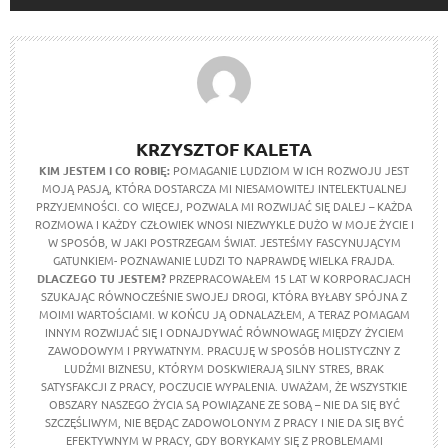
KRZYSZTOF KALETA
KIM JESTEM I CO ROBIĘ:
POMAGANIE LUDZIOM W ICH ROZWOJU JEST
MOJĄ PASJĄ, KTÓRA DOSTARCZA MI NIESAMOWITEJ INTELEKTUALNEJ
PRZYJEMNOŚCI. CO WIĘCEJ, POZWALA MI ROZWIJAĆ SIĘ DALEJ – KAŻDA
ROZMOWA I KAŻDY CZŁOWIEK WNOSI NIEZWYKLE DUŻO W MOJE ŻYCIE I
W SPOSÓB, W JAKI POSTRZEGAM ŚWIAT. JESTEŚMY FASCYNUJĄCYM
GATUNKIEM- POZNAWANIE LUDZI TO NAPRAWDĘ WIELKA FRAJDA.
DLACZEGO TU JESTEM?
PRZEPRACOWAŁEM 15 LAT W KORPORACJACH
SZUKAJĄC RÓWNOCZEŚNIE SWOJEJ DROGI, KTÓRA BYŁABY SPÓJNA Z
MOIMI WARTOŚCIAMI. W KOŃCU JĄ ODNALAZŁEM, A TERAZ POMAGAM
INNYM ROZWIJAĆ SIĘ I ODNAJDYWAĆ RÓWNOWAGĘ MIĘDZY ŻYCIEM
ZAWODOWYM I PRYWATNYM. PRACUJĘ W SPOSÓB HOLISTYCZNY Z
LUDŹMI BIZNESU, KTÓRYM DOSKWIERAJĄ SILNY STRES, BRAK
SATYSFAKCJI Z PRACY, POCZUCIE WYPALENIA. UWAŻAM, ŻE WSZYSTKIE
OBSZARY NASZEGO ŻYCIA SĄ POWIĄZANE ZE SOBĄ – NIE DA SIĘ BYĆ
SZCZĘŚLIWYM, NIE BĘDĄC ZADOWOLONYM Z PRACY I NIE DA SIĘ BYĆ
EFEKTYWNYM W PRACY, GDY BORYKAMY SIĘ Z PROBLEMAMI