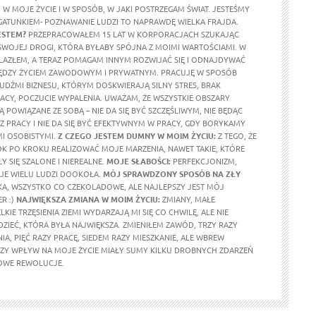
W MOJE ŻYCIE I W SPOSÓB, W JAKI POSTRZEGAM ŚWIAT. JESTEŚMY
ATUNKIEM- POZNAWANIE LUDZI TO NAPRAWDĘ WIELKA FRAJDA.
ESTEM?
PRZEPRACOWAŁEM 15 LAT W KORPORACJACH SZUKAJĄC
WOJEJ DROGI, KTÓRA BYŁABY SPÓJNA Z MOIMI WARTOŚCIAMI. W
AZŁEM, A TERAZ POMAGAM INNYM ROZWIJAĆ SIĘ I ODNAJDYWAĆ
DZY ŻYCIEM ZAWODOWYM I PRYWATNYM. PRACUJĘ W SPOSÓB
LUDŹMI BIZNESU, KTÓRYM DOSKWIERAJĄ SILNY STRES, BRAK
RACY, POCZUCIE WYPALENIA. UWAŻAM, ŻE WSZYSTKIE OBSZARY
Ą POWIĄZANE ZE SOBĄ – NIE DA SIĘ BYĆ SZCZĘŚLIWYM, NIE BĘDĄC
PRACY I NIE DA SIĘ BYĆ EFEKTYWNYM W PRACY, GDY BORYKAMY
MI OSOBISTYMI.
Z CZEGO JESTEM DUMNY W MOIM ŻYCIU:
Z TEGO, ŻE
ROK PO KROKU REALIZOWAĆ MOJE MARZENIA, NAWET TAKIE, KTÓRE
 SIĘ SZALONE I NIEREALNE.
MOJE SŁABOŚCI:
PERFEKCJONIZM,
JE WIELU LUDZI DOOKOŁA.
MÓJ SPRAWDZONY SPOSÓB NA ZŁY
A, WSZYSTKO CO CZEKOLADOWE, ALE NAJLEPSZY JEST MÓJ
R :)
NAJWIĘKSZA ZMIANA W MOIM ŻYCIU:
ZMIANY, MAŁE
LKIE TRZĘSIENIA ZIEMI WYDARZAJĄ MI SIĘ CO CHWILĘ, ALE NIE
ZIEĆ, KTÓRA BYŁA NAJWIĘKSZA. ZMIENIŁEM ZAWÓD, TRZY RAZY
IA, PIĘĆ RAZY PRACĘ, SIEDEM RAZY MIESZKANIE, ALE WBREW
Y WPŁYW NA MOJE ŻYCIE MIAŁY SUMY KILKU DROBNYCH ZDARZEŃ
IOWE REWOLUCJE.