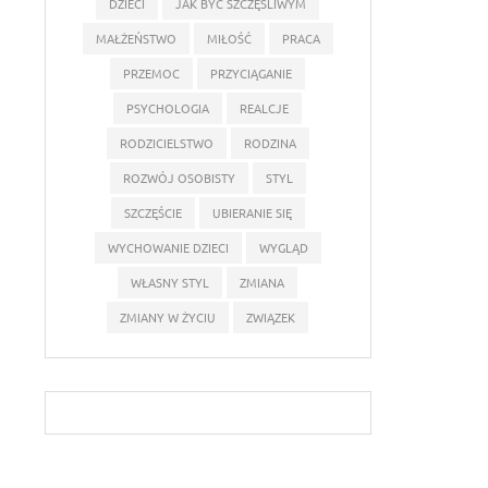
DZIECI
JAK BYĆ SZCZĘŚLIWYM
MAŁŻEŃSTWO
MIŁOŚĆ
PRACA
PRZEMOC
PRZYCIĄGANIE
PSYCHOLOGIA
REALCJE
RODZICIELSTWO
RODZINA
ROZWÓJ OSOBISTY
STYL
SZCZĘŚCIE
UBIERANIE SIĘ
WYCHOWANIE DZIECI
WYGLĄD
WŁASNY STYL
ZMIANA
ZMIANY W ŻYCIU
ZWIĄZEK