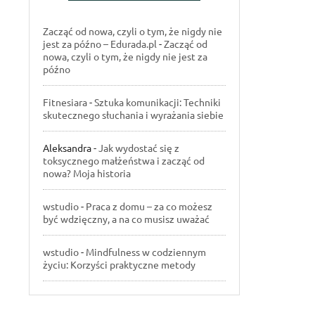
Zacząć od nowa, czyli o tym, że nigdy nie
jest za późno – Edurada.pl
-
Zacząć od
nowa, czyli o tym, że nigdy nie jest za
późno
Fitnesiara
-
Sztuka komunikacji: Techniki
skutecznego słuchania i wyrażania siebie
Aleksandra
-
Jak wydostać się z
toksycznego małżeństwa i zacząć od
nowa? Moja historia
wstudio
-
Praca z domu – za co możesz
być wdzięczny, a na co musisz uważać
wstudio
-
Mindfulness w codziennym
życiu: Korzyści praktyczne metody