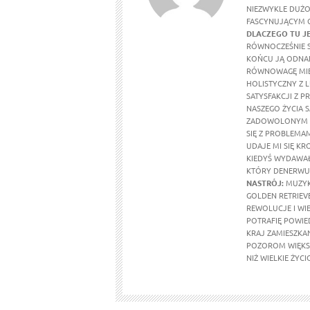
NIEZWYKLE DUŻO 
FASCYNUJĄCYM G
DLACZEGO TU J
RÓWNOCZEŚNIE S
KOŃCU JĄ ODNAL
RÓWNOWAGĘ MIĘ
HOLISTYCZNY Z 
SATYSFAKCJI Z P
NASZEGO ŻYCIA S
ZADOWOLONYM Z 
SIĘ Z PROBLEMA
UDAJE MI SIĘ K
KIEDYŚ WYDAWAŁY
KTÓRY DENERWU
NASTRÓJ:
MUZYK
GOLDEN RETRIEVE
REWOLUCJE I WIE
POTRAFIĘ POWIED
KRAJ ZAMIESZKAN
POZOROM WIĘKSZ
NIŻ WIELKIE ŻYC