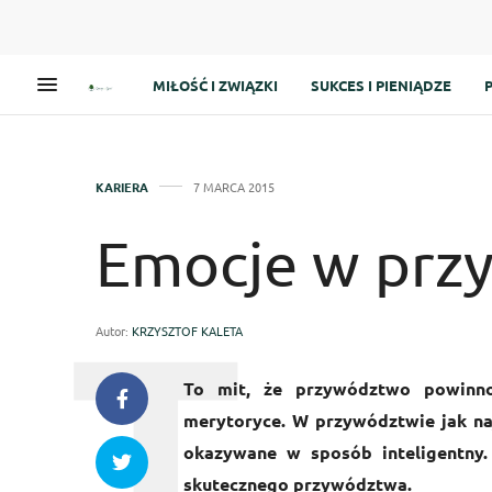
MIŁOŚĆ I ZWIĄZKI
SUKCES I PIENIĄDZE
KARIERA
7 MARCA 2015
Emocje w prz
Autor:
KRZYSZTOF KALETA
To mit, że przywództwo powinno
merytoryce. W przywództwie jak naj
okazywane w sposób inteligentny.
skutecznego przywództwa.