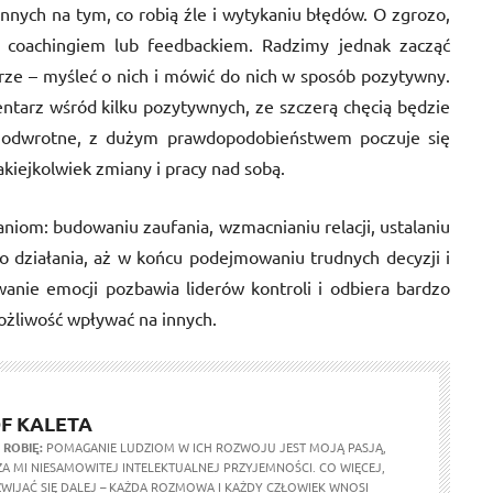
nnych na tym, co robią źle i wytykaniu błędów. O zgrozo,
o coachingiem lub feedbackiem. Radzimy jednak zacząć
brze – myśleć o nich i mówić do nich w sposób pozytywny.
tarz wśród kilku pozytywnych, ze szczerą chęcią będzie
są odwrotne, z dużym prawdopodobieństwem poczuje się
iejkolwiek zmiany i pracy nad sobą.
niom: budowaniu zaufania, wzmacnianiu relacji, ustalaniu
do działania, aż w końcu podejmowaniu trudnych decyzji i
anie emocji pozbawia liderów kontroli i odbiera bardzo
ożliwość wpływać na innych.
F KALETA
 ROBIĘ:
POMAGANIE LUDZIOM W ICH ROZWOJU JEST MOJĄ PASJĄ,
A MI NIESAMOWITEJ INTELEKTUALNEJ PRZYJEMNOŚCI. CO WIĘCEJ,
WIJAĆ SIĘ DALEJ – KAŻDA ROZMOWA I KAŻDY CZŁOWIEK WNOSI