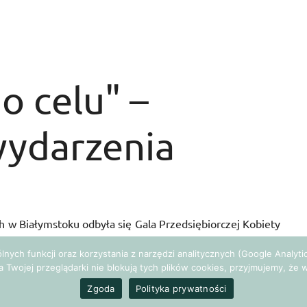
o celu" –
wydarzenia
h w Białymstoku odbyła się Gala Przedsiębiorczej Kobiety
 przez Studenckie Forum Business Center Club. Jedną z
gólnych funkcji oraz korzystania z narzędzi analitycznych (Google Analy
an w Życiu –
Anna Węgrzyn. Mieliśmy także przyjemność
a Twojej przeglądarki nie blokują tych plików cookies, przyjmujemy, ż
 Elżbiety Wierzbickiej, uczestniczyć w pokazie mody
Zgoda
Polityka prywatności
o oraz obserwować profesjonalną metamorfozę