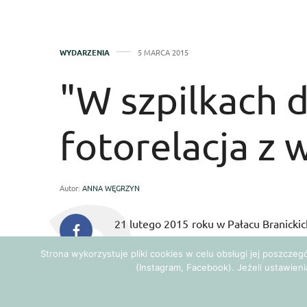
WYDARZENIA
5 MARCA 2015
"W szpilkach d
fotorelacja z 
Autor:
ANNA WĘGRZYN
21 lutego 2015 roku w Pałacu Branickic
„W szpilkach do celu”, organizowana
Strona wykorzystuje pliki cookies w celu obsługi jej poszcze
prelegentek była redaktor naczelna
Zmi
(Instagram, Facebook). Jeżeli ustawieni
wysłuchać prelekcji Katarzyny Żak i
Cymbeline i Queen by Desperad