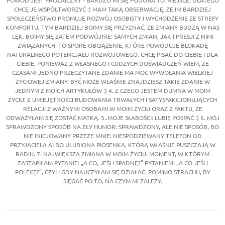
POWÓD JEST PROZAICZNY - BARDZO MI SIĘ PODOBA TO MIEJSCE, DLATEGO
CHCĘ JE WSPÓŁTWORZYĆ :) MAM TAKĄ OBSERWACJĘ, ŻE IM BARDZIEJ
SPOŁECZEŃSTWO PROMUJE ROZWÓJ OSOBISTY I WYCHODZENIE ZE STREFY
KOMFORTU, TYM BARDZIEJ BOIMY SIĘ PRZYZNAĆ, ŻE ZMIANY BUDZĄ W NAS
LĘK. BOIMY SIĘ ZATEM PODWÓJNIE: SAMYCH ZMIAN, JAK I PRESJI Z NIMI
ZWIĄZANYCH. TO SPORE OBCIĄŻENIE, KTÓRE POWODUJE BLOKADĘ
NATURALNEGO POTENCJAŁU ROZWOJOWEGO. CHCĘ PISAĆ DO CIEBIE I DLA
CIEBIE, PONIEWAŻ Z WŁASNEGO I CUDZYCH DOŚWIADCZEŃ WIEM, ŻE
CZASAMI JEDNO PRZECZYTANE ZDANIE MA MOC WYWOŁANIA WIELKIEJ
ŻYCIOWEJ ZMIANY. BYĆ MOŻE WŁAŚNIE ZNAJDZIESZ TAKIE ZDANIE W
JEDNYM Z MOICH ARTYKUŁÓW :) 4. Z CZEGO JESTEM DUMNA W MOIM
ŻYCIU: Z UMIEJĘTNOŚCI BUDOWANIA TRWAŁYCH I SATYSFAKCJONUJĄCYCH
RELACJI Z WAŻNYMI OSOBAMI W MOIM ŻYCIU ORAZ Z FAKTU, ŻE
ODWAŻYŁAM SIĘ ZOSTAĆ MATKĄ. 5..MOJE SŁABOŚCI: LUBIĘ POSPAĆ :) 6. MÓJ
SPRAWDZONY SPOSÓB NA ZŁY HUMOR: SPRAWDZONY, ALE NIE SPOSÓB, BO
NIE INICJOWANY PRZEZE MNIE: NIESPODZIEWANY TELEFON OD
PRZYJACIELA ALBO ULUBIONA PIOSENKA, KTÓRĄ WŁAŚNIE PUSZCZAJĄ W
RADIU. 7. NAJWIĘKSZA ZMIANA W MOIM ŻYCIU: MOMENT, W KTÓRYM
ZASTĄPIŁAM PYTANIE: „A CO, JEŚLI SPADNĘ?” PYTANIEM: „A CO JEŚLI
POLECĘ?”, CZYLI GDY NAUCZYŁAM SIĘ DZIAŁAĆ, POMIMO STRACHU, BY
SIĘGAĆ PO TO, NA CZYM MI ZALEŻY.