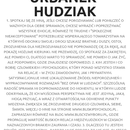
HUDZIAK
1. SPOTKAJ SIĘ ZE MNĄ, JEŚLI: CHCESZ POROZMAWIAĆ LUB POMILCZEĆ O
WAŻNYCH DLA CIEBIE SPRAWACH, CHCESZ WYRAZIĆ I POPRZEŻYWAĆ
WSZYSTKIE EMOCJE, RÓWNIEŻ TE TRUDNE I “SPOŁECZNIE
NIEAKCEPTOWANE” POTRZEBUJESZ WSPIERAJĄCEGO TOWARZYSTWA NA
KTÓRYMŚ ODCINKU SWOJEJ DROGI SZUKASZ BRATNIEJ DUSZY, OSTOI,
ZROZUMIENIA DLA NIEZROZUMIAŁEGO NIE POPROWADZĘ CIĘ ZA RĘKĘ, ALE
POKAŻĘ MOŻLIWE KIERUNKI. NIE PRZEWIDZĘ, CO SPOTKASZ ZA ZAKRĘTEM,
ALE POWIEM CI, DLATEGO WARTO TO SPRAWDZIĆ. NIE POWIEM CI JAK ŻYĆ,
ALE PODPOWIEM, GDZIE ZNAJDZIESZ ODPOWIEDZI. 2. KIM JESTEM I CO
ROBIĘ: CZŁOWIEKIEM I PSYCHOLOGIEM, KTÓRY PONAD WSZYSTKO STAWIA
NA RELACJE – W ŻYCIU ZAWODOWYM, JAK I PRYWATNYM.
SATYSFAKCJONUJE MNIE LOKALIZOWANIE ŹRÓDEŁ NIEPOROZUMIEŃ I
WYPRACOWYWANIE ROZWIĄZAŃ “BEZ OFIAR W LUDZIACH”. SZCZEGÓLNĄ
RADOŚĆ SPRAWIA MI DOPROWADZANIE DO MOMENTU, W KTÓRYM LUDZIE
ODKRYWAJĄ, ŻE ICH WYJŚCIOWA PERSPEKTYWA NIE JEST JEDYNĄ, JAKĄ
MOGĄ PRZYJĄĆ, A WRAZ Z OTWARTOŚCIĄ NA ODMIENNE PUNKTY
WIDZENIA ZWIĘKSZA SIĘ ZROZUMIENIE DRUGIEGO CZŁOWIEKA, SIEBIE,
ŚWIATA. WIĘCEJ O MNIE NA STRONIE WWW.BLISKIPSYCHOLOG.PL .
ZAPRASZAM RÓWNIEŻ NA BLOG WWW.BLISCYZWYBORU.PL, GDZIE
PROPAGUJĘ WARTOŚĆ BLISKICH RELACJI MIĘDZYLUDZKICH W CZASACH
NAZNACZONYCH BRAKIEM ZAUFANIA I CZASU. 3. DLACZEGO TU JESTEM: