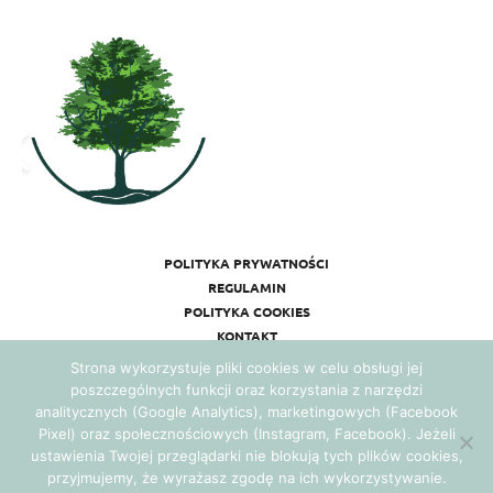
POLITYKA PRYWATNOŚCI
REGULAMIN
POLITYKA COOKIES
KONTAKT
Strona wykorzystuje pliki cookies w celu obsługi jej
poszczególnych funkcji oraz korzystania z narzędzi
analitycznych (Google Analytics), marketingowych (Facebook
Pixel) oraz społecznościowych (Instagram, Facebook). Jeżeli
ustawienia Twojej przeglądarki nie blokują tych plików cookies,
przyjmujemy, że wyrażasz zgodę na ich wykorzystywanie.
Realizacja:
Agencja Marketingowa Ambitnamarka.pl