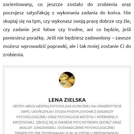
zorientowany, co jeszcze zostało do zrobienia oraz
poczujesz satysfakcję z wykonania zadania do końca. Nie
skupiaj się na tym, czy wykonasz swoją pracę dobrze czy źle,
czy zadanie jest łatwe czy trudne, ani co będzie, jeśli
poniesiesz porażkę. Jeśli nie będziesz zadowolony – zawsze
możesz wprowadzić poprawki, ale i tak mniej zostanie Ci do
zrobienia.
LENA ZIELSKA
JESTEM ABSOLWENTKĄ PSYCHOLOGII KLINICZNEJ NA UNIWERSYTECIE
SWPS. UKOŃCZYŁAM STUDIA PODYPLOMOWE Z DIAGNOZY
PSYCHOLOGICZNEJ ORAZ PSYCHOLOGII KRYZYSU I INTERWENCJI
KRYZYSOWEJ. SZKOLĘ SIĘ W ZAKRESIE PSYCHOTERAPII GESTALT ORAZ
ANALIZY JUNGOWSKIEJ. DOŚWIADCZENIE PSYCHOLOGICZNE I
TERAPEUTYCZNE ZDOBYWAŁAM M.IN. W SZPITALU BRÓDNOWSKIM,