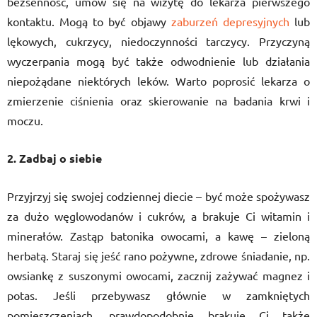
bezsenność, umów się na wizytę do lekarza pierwszego
kontaktu. Mogą to być objawy
zaburzeń depresyjnych
lub
lękowych, cukrzycy, niedoczynności tarczycy. Przyczyną
wyczerpania mogą być także odwodnienie lub działania
niepożądane niektórych leków. Warto poprosić lekarza o
zmierzenie ciśnienia oraz skierowanie na badania krwi i
moczu.
2. Zadbaj o siebie
Przyjrzyj się swojej codziennej diecie – być może spożywasz
za dużo węglowodanów i cukrów, a brakuje Ci witamin i
minerałów. Zastąp batonika owocami, a kawę – zieloną
herbatą. Staraj się jeść rano pożywne, zdrowe śniadanie, np.
owsiankę z suszonymi owocami, zacznij zażywać magnez i
potas. Jeśli przebywasz głównie w zamkniętych
pomieszczeniach, prawdopodobnie brakuje Ci także