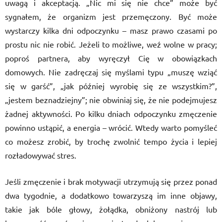
uwagą i akceptacją. „Nic mi się nie chce” może być
sygnałem, że organizm jest przemęczony. Być może
wystarczy kilka dni odpoczynku – masz prawo czasami po
prostu nic nie robić. Jeżeli to możliwe, weź wolne w pracy;
poproś partnera, aby wyręczył Cię w obowiązkach
domowych. Nie zadręczaj się myślami typu „muszę wziąć
się w garść”, „jak później wyrobię się ze wszystkim?”,
„jestem beznadziejny”; nie obwiniaj się, że nie podejmujesz
żadnej aktywności. Po kilku dniach odpoczynku zmęczenie
powinno ustąpić, a energia – wrócić. Wtedy warto pomyśleć
co możesz zrobić, by trochę zwolnić tempo życia i lepiej
rozładowywać stres.
Jeśli zmęczenie i brak motywacji utrzymują się przez ponad
dwa tygodnie, a dodatkowo towarzyszą im inne objawy,
takie jak bóle głowy, żołądka, obniżony nastrój lub