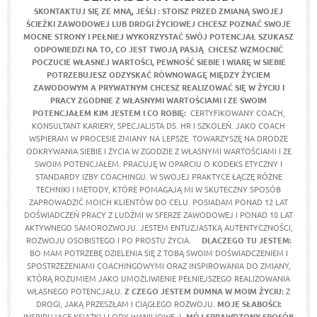
SKONTAKTUJ SIĘ ZE MNĄ, JEŚLI :
STOISZ PRZED ZMIANĄ SWOJEJ
ŚCIEŻKI ZAWODOWEJ LUB DROGI ŻYCIOWEJ
CHCESZ POZNAĆ SWOJE
MOCNE STRONY I PEŁNIEJ WYKORZYSTAĆ SWÓJ POTENCJAŁ
SZUKASZ
ODPOWIEDZI NA TO, CO JEST TWOJĄ PASJĄ
CHCESZ WZMOCNIĆ
POCZUCIE WŁASNEJ WARTOŚCI, PEWNOŚĆ SIEBIE I WIARĘ W SIEBIE
POTRZEBUJESZ ODZYSKAĆ RÓWNOWAGĘ MIĘDZY ŻYCIEM
ZAWODOWYM A PRYWATNYM
CHCESZ REALIZOWAĆ SIĘ W ŻYCIU I
PRACY ZGODNIE Z WŁASNYMI WARTOŚCIAMI I ZE SWOIM
POTENCJAŁEM
KIM JESTEM I CO ROBIĘ:
CERTYFIKOWANY COACH,
KONSULTANT KARIERY, SPECJALISTA DS. HR I SZKOLEŃ. JAKO COACH
WSPIERAM W PROCESIE ZMIANY NA LEPSZE. TOWARZYSZĘ NA DRODZE
ODKRYWANIA SIEBIE I ŻYCIA W ZGODZIE Z WŁASNYMI WARTOŚCIAMI I ZE
SWOIM POTENCJAŁEM. PRACUJĘ W OPARCIU O KODEKS ETYCZNY I
STANDARDY IZBY COACHINGU. W SWOJEJ PRAKTYCE ŁĄCZĘ RÓŻNE
TECHNIKI I METODY, KTÓRE POMAGAJĄ MI W SKUTECZNY SPOSÓB
ZAPROWADZIĆ MOICH KLIENTÓW DO CELU. POSIADAM PONAD 12 LAT
DOŚWIADCZEŃ PRACY Z LUDŹMI W SFERZE ZAWODOWEJ I PONAD 10 LAT
AKTYWNEGO SAMOROZWOJU. JESTEM ENTUZJASTKĄ AUTENTYCZNOŚCI,
ROZWOJU OSOBISTEGO I PO PROSTU ŻYCIA.
DLACZEGO TU JESTEM:
BO MAM POTRZEBĘ DZIELENIA SIĘ Z TOBĄ SWOIM DOŚWIADCZENIEM I
SPOSTRZEŻENIAMI COACHINGOWYMI ORAZ INSPIROWANIA DO ZMIANY,
KTÓRĄ ROZUMIEM JAKO UMOŻLIWIENIE PEŁNIEJSZEGO REALIZOWANIA
WŁASNEGO POTENCJAŁU.
Z CZEGO JESTEM DUMNA W MOIM ŻYCIU:
Z
DROGI, JAKĄ PRZESZŁAM I CIĄGŁEGO ROZWOJU.
MOJE SŁABOŚCI:
INSPIRUJĄCE KSIĄŻKI I LODY WANILIOWE :)
MÓJ SPRAWDZONY SPOSÓB