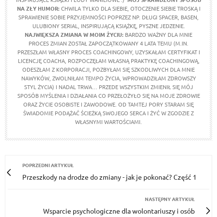
NA ZŁY HUMOR:
CHWILA TYLKO DLA SIEBIE, OTOCZENIE SIEBIE TROSKĄ I
SPRAWIENIE SOBIE PRZYJEMNOŚCI POPRZEZ NP. DŁUGI SPACER, BASEN,
ULUBIONY SERIAL, INSPIRUJĄCĄ KSIĄŻKĘ, PYSZNE JEDZENIE.
NAJWIĘKSZA ZMIANA W MOIM ŻYCIU:
BARDZO WAŻNY DLA MNIE
PROCES ZMIAN ZOSTAŁ ZAPOCZĄTKOWANY 4 LATA TEMU (M.IN.
PRZESZŁAM WŁASNY PROCES COACHINGOWY, UZYSKAŁAM CERTYFIKAT I
LICENCJĘ COACHA, ROZPOCZĘŁAM WŁASNĄ PRAKTYKĘ COACHINGOWĄ,
ODESZŁAM Z KORPORACJI, POZBYŁAM SIĘ SZKODLIWYCH DLA MNIE
NAWYKÓW, ZWOLNIŁAM TEMPO ŻYCIA, WPROWADZIŁAM ZDROWSZY
STYL ŻYCIA) I NADAL TRWA… PRZEDE WSZYSTKIM ZMIENIŁ SIĘ MÓJ
SPOSÓB MYŚLENIA I DZIAŁANIA CO PRZEŁOŻYŁO SIĘ NA MOJE ZDROWIE
ORAZ ŻYCIE OSOBISTE I ZAWODOWE. OD TAMTEJ PORY STARAM SIĘ
ŚWIADOMIE PODĄŻAĆ ŚCIEŻKĄ SWOJEGO SERCA I ŻYĆ W ZGODZIE Z
WŁASNYMI WARTOŚCIAMI.
POPRZEDNI ARTYKUŁ
Przeszkody na drodze do zmiany - jak je pokonać? Część 1
NASTĘPNY ARTYKUŁ
Wsparcie psychologiczne dla wolontariuszy i osób