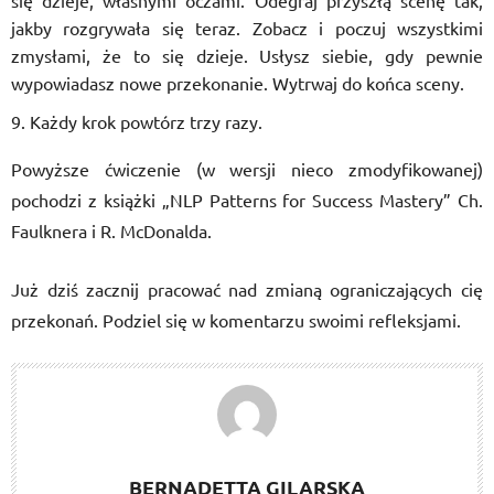
się dzieje, własnymi oczami. Odegraj przyszłą scenę tak,
jakby rozgrywała się teraz. Zobacz i poczuj wszystkimi
zmysłami, że to się dzieje. Usłysz siebie, gdy pewnie
wypowiadasz nowe przekonanie. Wytrwaj do końca sceny.
Każdy krok powtórz trzy razy.
Powyższe ćwiczenie (w wersji nieco zmodyfikowanej)
pochodzi z książki „NLP Patterns for Success Mastery” Ch.
Faulknera i R. McDonalda.
Już dziś zacznij pracować nad zmianą ograniczających cię
przekonań. Podziel się w komentarzu swoimi refleksjami.
BERNADETTA GILARSKA