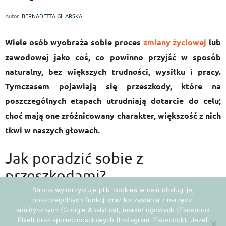
Autor:
BERNADETTA GILARSKA
Wiele osób wyobraża sobie proces
zmiany życiowej
lub
zawodowej jako coś, co powinno przyjść w sposób
naturalny, bez większych trudności, wysiłku i pracy.
Tymczasem pojawiają się przeszkody, które na
poszczególnych etapach utrudniają dotarcie do celu;
choć mają one zróżnicowany charakter, większość z nich
tkwi w naszych głowach.
Jak poradzić sobie z
przeszkodami?
Strona wykorzystuje pliki cookies w celu obsługi jej
poszczególnych funkcji oraz korzystania z narzędzi
Jeśli podejdziemy do pojawiających się utrudnień z
analitycznych (Google Analytics), marketingowych (Facebook
akceptacją, że są po coś, że mają nas czegoś nauczyć, że
Pixel) oraz społecznościowych (Instagram, Facebook). Jeżeli