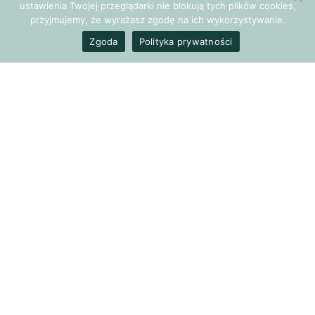
ustawienia Twojej przeglądarki nie blokują tych plików cookies,
stają się szansą na rozwój, zdecydowanie
szybciej i łatwiej
przyjmujemy, że wyrażasz zgodę na ich wykorzystywanie.
przejdziemy przez ten trudny dla nas proces.
Zgoda
Polityka prywatności
Obawy