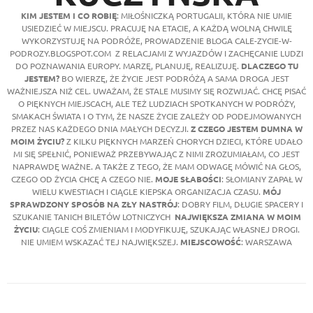
KIM JESTEM I CO ROBIĘ
: MIŁOŚNICZKĄ PORTUGALII, KTÓRA NIE UMIE
USIEDZIEĆ W MIEJSCU. PRACUJĘ NA ETACIE, A KAŻDĄ WOLNĄ CHWILĘ
WYKORZYSTUJĘ NA PODRÓŻE, PROWADZENIE BLOGA CALE-ZYCIE-W-
PODROZY.BLOGSPOT.COM Z RELACJAMI Z WYJAZDÓW I ZACHĘCANIE LUDZI
DO POZNAWANIA EUROPY. MARZĘ, PLANUJĘ, REALIZUJĘ.
DLACZEGO TU
JESTEM?
BO WIERZĘ, ŻE ŻYCIE JEST PODRÓŻĄ A SAMA DROGA JEST
WAŻNIEJSZA NIŻ CEL. UWAŻAM, ŻE STALE MUSIMY SIĘ ROZWIJAĆ. CHCĘ PISAĆ
O PIĘKNYCH MIEJSCACH, ALE TEŻ LUDZIACH SPOTKANYCH W PODRÓŻY,
SMAKACH ŚWIATA I O TYM, ŻE NASZE ŻYCIE ZALEŻY OD PODEJMOWANYCH
PRZEZ NAS KAŻDEGO DNIA MAŁYCH DECYZJI.
Z CZEGO JESTEM DUMNA W
MOIM ŻYCIU?
Z KILKU PIĘKNYCH MARZEŃ CHORYCH DZIECI, KTÓRE UDAŁO
MI SIĘ SPEŁNIĆ, PONIEWAŻ PRZEBYWAJĄC Z NIMI ZROZUMIAŁAM, CO JEST
NAPRAWDĘ WAŻNE. A TAKŻE Z TEGO, ŻE MAM ODWAGĘ MÓWIĆ NA GŁOS,
CZEGO OD ŻYCIA CHCĘ A CZEGO NIE.
MOJE SŁABOŚCI
: SŁOMIANY ZAPAŁ W
WIELU KWESTIACH I CIĄGLE KIEPSKA ORGANIZACJA CZASU.
MÓJ
SPRAWDZONY SPOSÓB NA ZŁY NASTRÓJ
: DOBRY FILM, DŁUGIE SPACERY I
SZUKANIE TANICH BILETÓW LOTNICZYCH
NAJWIĘKSZA ZMIANA W MOIM
ŻYCIU
: CIĄGLE COŚ ZMIENIAM I MODYFIKUJĘ, SZUKAJĄC WŁASNEJ DROGI.
NIE UMIEM WSKAZAĆ TEJ NAJWIĘKSZEJ.
MIEJSCOWOŚĆ
: WARSZAWA