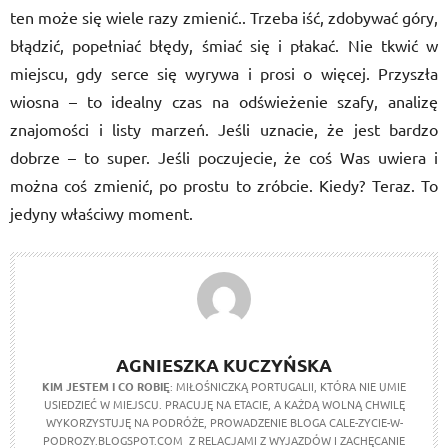
ten może się wiele razy zmienić.. Trzeba iść, zdobywać góry,
błądzić, popełniać błędy, śmiać się i płakać. Nie tkwić w
miejscu, gdy serce się wyrywa i prosi o więcej. Przyszła
wiosna – to idealny czas na odświeżenie szafy, analizę
znajomości i listy marzeń. Jeśli uznacie, że jest bardzo
dobrze – to super. Jeśli poczujecie, że coś Was uwiera i
można coś zmienić, po prostu to zróbcie. Kiedy? Teraz. To
jedyny właściwy moment.
AGNIESZKA KUCZYŃSKA
KIM JESTEM I CO ROBIĘ
: MIŁOŚNICZKĄ PORTUGALII, KTÓRA NIE UMIE
USIEDZIEĆ W MIEJSCU. PRACUJĘ NA ETACIE, A KAŻDĄ WOLNĄ CHWILĘ
WYKORZYSTUJĘ NA PODRÓŻE, PROWADZENIE BLOGA CALE-ZYCIE-W-
PODROZY.BLOGSPOT.COM Z RELACJAMI Z WYJAZDÓW I ZACHĘCANIE