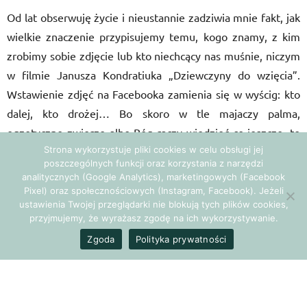
Od lat obserwuję życie i nieustannie zadziwia mnie fakt, jak
wielkie znaczenie przypisujemy temu, kogo znamy, z kim
zrobimy sobie zdjęcie lub kto niechcący nas muśnie, niczym
w filmie Janusza Kondratiuka „Dziewczyny do wzięcia”.
Wstawienie zdjęć na Facebooka zamienia się w wyścig: kto
dalej, kto drożej… Bo skoro w tle majaczy palma,
egzotyczne zwierzę albo Bóg raczy wiedzieć co jeszcze, to
Strona wykorzystuje pliki cookies w celu obsługi jej
znaczy, że mi dobrze i inni też tak by pewnie chcieli.
poszczególnych funkcji oraz korzystania z narzędzi
Najbardziej przeraża mnie takie stanowisko w kręgach
analitycznych (Google Analytics), marketingowych (Facebook
rozwoju osobistego. Przecież – jak sama nazwa wskazuje –
Pixel) oraz społecznościowych (Instagram, Facebook). Jeżeli
ustawienia Twojej przeglądarki nie blokują tych plików cookies,
rozwój osobisty to skupienie uwagi na sobie i na swoim
przyjmujemy, że wyrażasz zgodę na ich wykorzystywanie.
rozwoju, pojmowanie świata według własnych zasad i
Zgoda
Polityka prywatności
potrzeb! Dlaczego więc ciągle żyjemy na pokaz?
Każdy z nas jest inny – cały sekret leży w tym, aby odkryć
piękno w samym sobie. Można stać na szczycie Empire