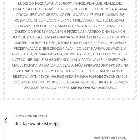
LUDZI DO POZNAWANIA EUROPY. MARZĘ, PLANUJĘ, REALIZUJĘ.
DLACZEGO TU JESTEM?
BO WIERZĘ, ŻE ŻYCIE JEST PODRÓŻĄ A SAMA
DROGA JEST WAŻNIEJSZA NIŻ CEL. UWAŻAM, ŻE STALE MUSIMY SIĘ
ROZWIJAĆ. CHCĘ PISAĆ O PIĘKNYCH MIEJSCACH, ALE TEŻ LUDZIACH
SPOTKANYCH W PODRÓŻY, SMAKACH ŚWIATA I O TYM, ŻE NASZE ŻYCIE
ZALEŻY OD PODEJMOWANYCH PRZEZ NAS KAŻDEGO DNIA MAŁYCH
DECYZJI.
Z CZEGO JESTEM DUMNA W MOIM ŻYCIU?
Z KILKU PIĘKNYCH
MARZEŃ CHORYCH DZIECI, KTÓRE UDAŁO MI SIĘ SPEŁNIĆ, PONIEWAŻ
PRZEBYWAJĄC Z NIMI ZROZUMIAŁAM, CO JEST NAPRAWDĘ WAŻNE. A
TAKŻE Z TEGO, ŻE MAM ODWAGĘ MÓWIĆ NA GŁOS, CZEGO OD ŻYCIA CHCĘ
A CZEGO NIE.
MOJE SŁABOŚCI
: SŁOMIANY ZAPAŁ W WIELU KWESTIACH I
CIĄGLE KIEPSKA ORGANIZACJA CZASU.
MÓJ SPRAWDZONY SPOSÓB NA
ZŁY NASTRÓJ
: DOBRY FILM, DŁUGIE SPACERY I SZUKANIE TANICH
BILETÓW LOTNICZYCH
NAJWIĘKSZA ZMIANA W MOIM ŻYCIU
: CIĄGLE
COŚ ZMIENIAM I MODYFIKUJĘ, SZUKAJĄC WŁASNEJ DROGI. NIE UMIEM
WSKAZAĆ TEJ NAJWIĘKSZEJ.
MIEJSCOWOŚĆ
: WARSZAWA
POPRZEDNI ARTYKUŁ
Bez lajków nie istnieję
NASTĘPNY ARTYKUŁ