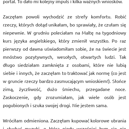
portal. To dało mi kolejny impuls i kilka ważnych wniosków.
Zaczęłam powoli wychodzić ze strefy komfortu. Robić
rzeczy, których dotąd unikałam, bo sprawiały, że czułam się
niepewnie. W grudniu poleciałam na Maltę na tygodniowy
kurs języka angielskiego, który zmienił wszystko. Po raz
pierwszy od dawna uświadomiłam sobie, że na świecie jest
mnóstwo pozytywnych, wesołych, otwartych ludzi. Tak
długo siedziałam zamknięta z osobami, które nie lubią
siebie i innych, że zaczęłam to traktować jak normę (co jest
w gruncie rzeczy bardzo zasmucającym wnioskiem!). Słońce
zimą, życzliwość, dużo śmiechu, przegadane noce.
Zaskoczenie, gdy zrozumiałam, jak wiele osób jest
pogubionych i szuka swojej drogi. Nie jestem sama.
Wróciłam odmieniona. Zaczęłam kupować kolorowe ubrania
i słuchać muzyki, o którą nigdy wcześniej bym się nie