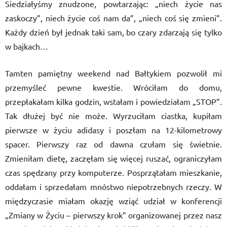
Siedziałyśmy znudzone, powtarzając: „niech życie nas
zaskoczy”, niech życie coś nam da”, „niech coś się zmieni”.
Każdy dzień był jednak taki sam, bo czary zdarzają się tylko
w bajkach…
Tamten pamiętny weekend nad Bałtykiem pozwolił mi
przemyśleć pewne kwestie. Wróciłam do domu,
przepłakałam kilka godzin, wstałam i powiedziałam „STOP”.
Tak dłużej być nie może. Wyrzuciłam ciastka, kupiłam
pierwsze w życiu adidasy i poszłam na 12-kilometrowy
spacer. Pierwszy raz od dawna czułam się świetnie.
Zmieniłam dietę, zaczęłam się więcej ruszać, ograniczyłam
czas spędzany przy komputerze. Posprzątałam mieszkanie,
oddałam i sprzedałam mnóstwo niepotrzebnych rzeczy. W
międzyczasie miałam okazję wziąć udział w konferencji
„Zmiany w Życiu – pierwszy krok” organizowanej przez nasz