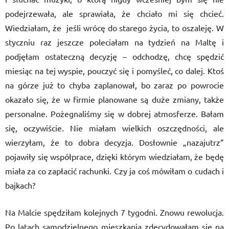
podejrzewała, ale sprawiała, że chciało mi się chcieć.
Wiedziałam, że jeśli wrócę do starego życia, to oszaleję. W
styczniu raz jeszcze poleciałam na tydzień na Maltę i
podjęłam ostateczną decyzję – odchodzę, chcę spędzić
miesiąc na tej wyspie, pouczyć się i pomyśleć, co dalej. Ktoś
na górze już to chyba zaplanował, bo zaraz po powrocie
okazało się, że w firmie planowane są duże zmiany, także
personalne. Pożegnaliśmy się w dobrej atmosferze. Bałam
się, oczywiście. Nie miałam wielkich oszczędności, ale
wierzyłam, że to dobra decyzja. Dosłownie „nazajutrz”
pojawiły się współprace, dzięki którym wiedziałam, że będę
miała za co zapłacić rachunki. Czy ja coś mówiłam o cudach i
bajkach?
Na Malcie spędziłam kolejnych 7 tygodni. Znowu rewolucja.
Po latach samodzielnego mieszkania zdecydowałam się na