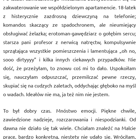
zakwaterowanie we współdzielonym apartamencie. 18-latek
z histerycznie zazdrosną dziewczyną na telefonie;
komandos skaczący ze spadochronem, ale nieumiejący
obsługiwać żelazka; erotoman-gawędziarz o gołębim sercu;
starsza pani profesor z nerwicą natręctw, kompulsywnie
sprzątająca wszystkie pomieszczenia i lamentująca „oh no,
sooo dirtyyyy” i kilka innych ciekawych przypadków. Nie
dość, że przeżyłam, to znowu coś mi to dało. Uspokoiłam
się, nauczyłam odpuszczać, przemilczać pewne rzeczy,
skupiać się na cudzych zaletach, oddychając głęboko na myśl
o wadach. Ideałów nie ma, ja też nim nie jestem.
To był dobry czas. Mnóstwo emocji. Piękne chwile,
zawiedzione nadzieje, rozczarowania i niespodzianki. Od
dawna nie działo się tak wiele. Chciałam znaleźć na Malcie
pracę, bardzo konkretną, niestety nie udało się. Wróciłam,