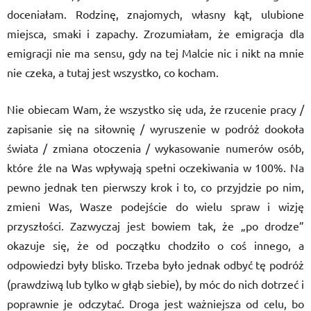
doceniałam. Rodzinę, znajomych, własny kąt, ulubione
miejsca, smaki i zapachy. Zrozumiałam, że emigracja dla
emigracji nie ma sensu, gdy na tej Malcie nic i nikt na mnie
nie czeka, a tutaj jest wszystko, co kocham.
Nie obiecam Wam, że wszystko się uda, że rzucenie pracy /
zapisanie się na siłownię / wyruszenie w podróż dookoła
świata / zmiana otoczenia / wykasowanie numerów osób,
które źle na Was wpływają spełni oczekiwania w 100%. Na
pewno jednak ten pierwszy krok i to, co przyjdzie po nim,
zmieni Was, Wasze podejście do wielu spraw i wizję
przyszłości. Zazwyczaj jest bowiem tak, że „po drodze”
okazuje się, że od początku chodziło o coś innego, a
odpowiedzi były blisko. Trzeba było jednak odbyć tę podróż
(prawdziwą lub tylko w głąb siebie), by móc do nich dotrzeć i
poprawnie je odczytać. Droga jest ważniejsza od celu, bo