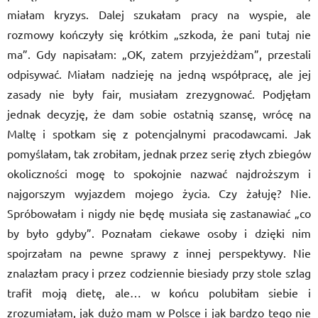
miałam kryzys. Dalej szukałam pracy na wyspie, ale
rozmowy kończyły się krótkim „szkoda, że pani tutaj nie
ma”. Gdy napisałam: „OK, zatem przyjeżdżam”, przestali
odpisywać. Miałam nadzieję na jedną współpracę, ale jej
zasady nie były fair, musiałam zrezygnować. Podjęłam
jednak decyzję, że dam sobie ostatnią szansę, wrócę na
Maltę i spotkam się z potencjalnymi pracodawcami. Jak
pomyślałam, tak zrobiłam, jednak przez serię złych zbiegów
okoliczności mogę to spokojnie nazwać najdroższym i
najgorszym wyjazdem mojego życia. Czy żałuję? Nie.
Spróbowałam i nigdy nie będę musiała się zastanawiać „co
by było gdyby”. Poznałam ciekawe osoby i dzięki nim
spojrzałam na pewne sprawy z innej perspektywy. Nie
znalazłam pracy i przez codziennie biesiady przy stole szlag
trafił moją dietę, ale… w końcu polubiłam siebie i
zrozumiałam, jak dużo mam w Polsce i jak bardzo tego nie