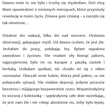
Dawno mnie tu nie było i trochę się stęskniłam. Dziś chcę
Wam opowiedzieć o minionych miesiącach, które przyniosły
rewolucję w moim życiu. Zmiana goni zmianę – a zaczęło się
tak niewinnie…
Ostatnie dni wakacji, kilka dni nad morzem. Mnóstwo
obserwacji, galopujące myśli. Od dawna czułam, że jest źle.
Jechałam do pracy, połykając łzy. Byłam wypalona
zawodowo i życiowo. Nie miałam siły kiwnąć palcem,
najprzyjemniej było mi na kanapie z paczką ciastek i
herbatą. Unikałam spotkań, nie chciało mi się z nikim
rozmawiać. Otaczali mnie ludzie, którzy pluli jadem, co nie
polepszało sytuacji. Nie miałam depresji, jedynie poczucie
bezsensu i mijającego bezpowrotnie czasu. Wspominałyśmy
to wczoraj z koleżanką – spędzałyśmy całe dnie narzekając,
że jest nam źle i nie robiąc absolutnie nic, żeby było lepiej.