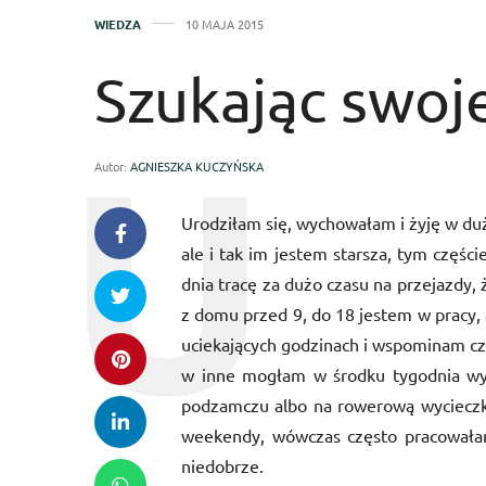
WIEDZA
10 MAJA 2015
Szukając swoje
Autor:
AGNIESZKA KUCZYŃSKA
Urodziłam się, wychowałam i żyję w du
ale i tak im jestem starsza, tym częśc
dnia tracę za dużo czasu na przejazdy, 
z domu przed 9, do 18 jestem w pracy, 
uciekających godzinach i wspominam cza
w inne mogłam w środku tygodnia wyb
podzamczu albo na rowerową wycieczk
weekendy, wówczas często pracowałam 
niedobrze.