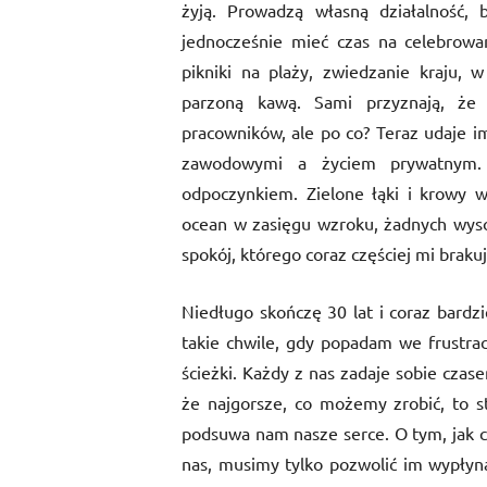
żyją. Prowadzą własną działalność, 
jednocześnie mieć czas na celebrowan
pikniki na plaży, zwiedzanie kraju, 
parzoną kawą. Sami przyznają, że 
pracowników, ale po co? Teraz udaje 
zawodowymi a życiem prywatnym.
odpoczynkiem. Zielone łąki i krowy 
ocean w zasięgu wzroku, żadnych wyso
spokój, którego coraz częściej mi brakuj
Niedługo skończę 30 lat i coraz bardzi
takie chwile, gdy popadam we frustrac
ścieżki. Każdy z nas zadaje sobie cza
że najgorsze, co możemy zrobić, to st
podsuwa nam nasze serce. O tym, jak c
nas, musimy tylko pozwolić im wypły