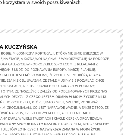
ego korzystam w swoich poszukiwaniach.
A KUCZYŃSKA
 ROBIĘ
: MIŁOŚNICZKĄ PORTUGALII, KTÓRA NIE UMIE USIEDZIEĆ W
JĘ NA ETACIE, A KAŻDĄ WOLNĄ CHWILĘ WYKORZYSTUJĘ NA PODRÓŻE,
OGA CALE-ZYCIE-W-PODROZY.BLOGSPOT.COM Z RELACJAMI Z
HĘCANIE LUDZI DO POZNAWANIA EUROPY. MARZĘ, PLANUJĘ,
ZEGO TU JESTEM?
BO WIERZĘ, ŻE ŻYCIE JEST PODRÓŻĄ A SAMA
IEJSZA NIŻ CEL. UWAŻAM, ŻE STALE MUSIMY SIĘ ROZWIJAĆ. CHCĘ
CH MIEJSCACH, ALE TEŻ LUDZIACH SPOTKANYCH W PODRÓŻY,
 I O TYM, ŻE NASZE ŻYCIE ZALEŻY OD PODEJMOWANYCH PRZEZ NAS
AŁYCH DECYZJI.
Z CZEGO JESTEM DUMNA W MOIM ŻYCIU?
Z KILKU
 CHORYCH DZIECI, KTÓRE UDAŁO MI SIĘ SPEŁNIĆ, PONIEWAŻ
IMI ZROZUMIAŁAM, CO JEST NAPRAWDĘ WAŻNE. A TAKŻE Z TEGO, ŻE
IĆ NA GŁOS, CZEGO OD ŻYCIA CHCĘ A CZEGO NIE.
MOJE
IANY ZAPAŁ W WIELU KWESTIACH I CIĄGLE KIEPSKA ORGANIZACJA
AWDZONY SPOSÓB NA ZŁY NASTRÓJ
: DOBRY FILM, DŁUGIE SPACERY
ICH BILETÓW LOTNICZYCH
NAJWIĘKSZA ZMIANA W MOIM ŻYCIU
:
NIAM I MODYFIKUJĘ, SZUKAJĄC WŁASNEJ DROGI. NIE UMIEM