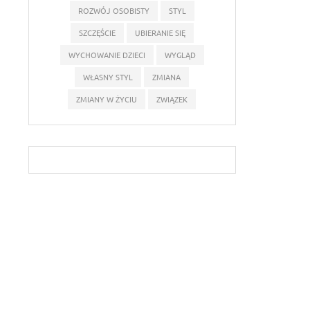
ROZWÓJ OSOBISTY
STYL
SZCZĘŚCIE
UBIERANIE SIĘ
WYCHOWANIE DZIECI
WYGLĄD
WŁASNY STYL
ZMIANA
ZMIANY W ŻYCIU
ZWIĄZEK