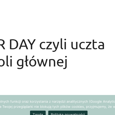
DAY czyli uczta
oli głównej
 najlepszymi wizażystami w kraju, wykłady
gólnych funkcji oraz korzystania z narzędzi analitycznych (Google Analy
ko niektóre z atrakcji, czekające na uczestników Dnia
a Twojej przeglądarki nie blokują tych plików cookies, przyjmujemy, ż
ryzacji MAKE UP STAR, który odbędzie się 30 maja w
Zgoda
Polityka prywatności