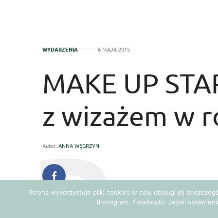
WYDARZENIA
6 MAJA 2015
MAKE UP STAR 
z wizażem w r
Autor:
ANNA WĘGRZYN
Pokazy makijażu, spotkania z
Strona wykorzystuje pliki cookies w celu obsługi jej poszcze
charakteryzatorów, konkurs – to tyl
(Instagram, Facebook). Jeżeli ustawieni
Otwartego Szkoły Wizażu i Charakte