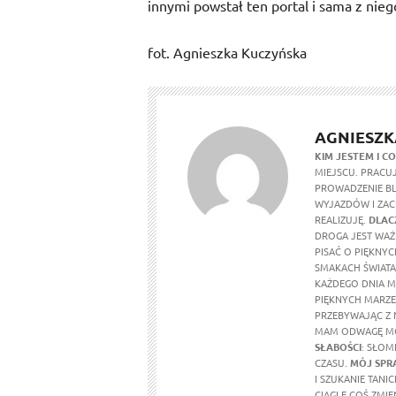
innymi powstał ten portal i sama z ni
fot. Agnieszka Kuczyńska
AGNIESZK
KIM JESTEM I CO
MIEJSCU. PRACU
PROWADZENIE BL
WYJAZDÓW I ZAC
REALIZUJĘ.
DLAC
DROGA JEST WAŻN
PISAĆ O PIĘKNY
SMAKACH ŚWIATA
KAŻDEGO DNIA M
PIĘKNYCH MARZEŃ
PRZEBYWAJĄC Z N
MAM ODWAGĘ MÓW
SŁABOŚCI
: SŁOM
CZASU.
MÓJ SPR
I SZUKANIE TAN
CIĄGLE COŚ ZMIE