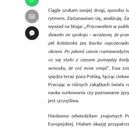
Ciągle szukam swojej drogi, sposobu n
rytmem. Zastanawiam się, analizuję. Za
wywiad na bloga: „
Pracowałam w public 
dawało mi spokoju – wrażenie, że praw
jak koleżanka zza biurka naprzeciwk
oknem. Po jakimś czasie rozmawiałyśm
co się stało z czasem pomiędzy bia
wniosku, że coś mnie omija
”. Ewa zo
spędza teraz poza Polską, łącząc cieka
Pracując w różnych zakątkach świata r
nauka nurkowania czy poznawanie językó
jest szczęśliwa.
Niedawno odwiedziłam znajomych Po
Europejskiej. Miałam okazję przypatrz