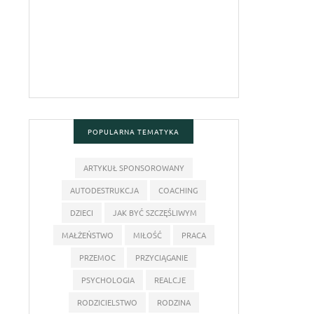
POPULARNA TEMATYKA
ARTYKUŁ SPONSOROWANY
AUTODESTRUKCJA
COACHING
DZIECI
JAK BYĆ SZCZĘŚLIWYM
MAŁŻEŃSTWO
MIŁOŚĆ
PRACA
PRZEMOC
PRZYCIĄGANIE
PSYCHOLOGIA
REALCJE
RODZICIELSTWO
RODZINA