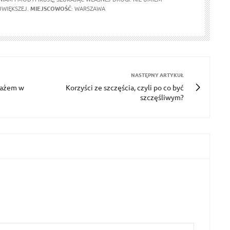
JWIĘKSZEJ.
MIEJSCOWOŚĆ
: WARSZAWA
NASTĘPNY ARTYKUŁ
zażem w
Korzyści ze szczęścia, czyli po co być
szczęśliwym?