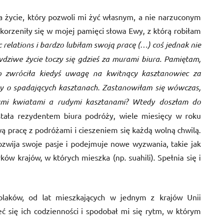
a życie, który pozwoli mi żyć własnym, a nie narzuconym
korzeniły się w mojej pamięci słowa Ewy, z którą robiłam
relations i bardzo lubiłam swoją pracę (…) coś jednak nie
dziwe życie toczy się gdzieś za murami biura. Pamiętam,
o zwróciła kiedyś uwagę na kwitnący kasztanowiec za
y o spadających kasztanach. Zastanowiłam się wówczas,
łymi kwiatami a rudymi kasztanami? Wtedy doszłam do
stała rezydentem biura podróży, wiele miesięcy w roku
wą pracę z podróżami i cieszeniem się każdą wolną chwilą.
ozwija swoje pasje i podejmuje nowe wyzwania, takie jak
w krajów, w których mieszka (np. suahili). Spełnia się i
laków, od lat mieszkających w jednym z krajów Unii
eć się ich codzienności i spodobał mi się rytm, w którym