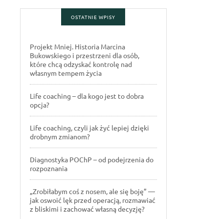
OSTATNIE WPISY
Projekt Mniej. Historia Marcina
Bukowskiego i przestrzeni dla osób,
które chcą odzyskać kontrolę nad
własnym tempem życia
Life coaching – dla kogo jest to dobra
opcja?
Life coaching, czyli jak żyć lepiej dzięki
drobnym zmianom?
Diagnostyka POChP – od podejrzenia do
rozpoznania
„Zrobiłabym coś z nosem, ale się boję” —
jak oswoić lęk przed operacją, rozmawiać
z bliskimi i zachować własną decyzję?