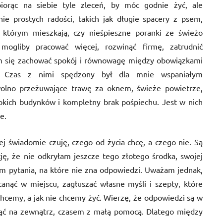
biorąc na siebie tyle zleceń, by móc godnie żyć, ale
ie prostych radości, takich jak długie spacery z psem,
w którym mieszkają, czy nieśpieszne poranki ze świeżo
mogliby pracować więcej, rozwinąć firmę, zatrudnić
im się zachować spokój i równowagę między obowiązkami
 Czas z nimi spędzony był dla mnie wspaniałym
wolno przeżuwające trawę za oknem, świeże powietrze,
kich budynków i kompletny brak pośpiechu. Jest w nich
e.
ej świadomie czuję, czego od życia chcę, a czego nie. Są
ję, że nie odkryłam jeszcze tego złotego środka, swojej
sem pytania, na które nie zna odpowiedzi. Uważam jednak,
anąć w miejscu, zagłuszać własne myśli i szepty, które
hcemy, a jak nie chcemy żyć. Wierzę, że odpowiedzi są w
nąć na zewnątrz, czasem z małą pomocą. Dlatego między