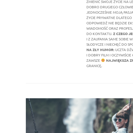
ZMIENIĆ SWOJE ŻYCIE NA L
DOBRO DRUGIEGO CZŁOWIEKA
JEDNOCZEŚNIE MOJĄ PASJĄ
ŻYCIE PRYWATNE DLATEGO 
ODPOWIEDŹ NIE BĘDZIE E
WIADOMOŚĆ ORAZ PROFESJ
DO KONTAKTU.
Z CZEGO J
I Z ZAUFANIA SAME SOBIE
SŁODYCZE I NIECHĘĆ DO S
NA ZŁY HUMOR:
UCZTA DŹW
I DOBRY FILM I OCZYWIŚC
ZAWSZE
NAJWIĘKSZA Z
GRANICĘ.