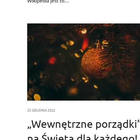
Wikipedia jest to…
23 GRUDNIA 2022
„Wewnętrzne porządki
na Święta dla każdego!