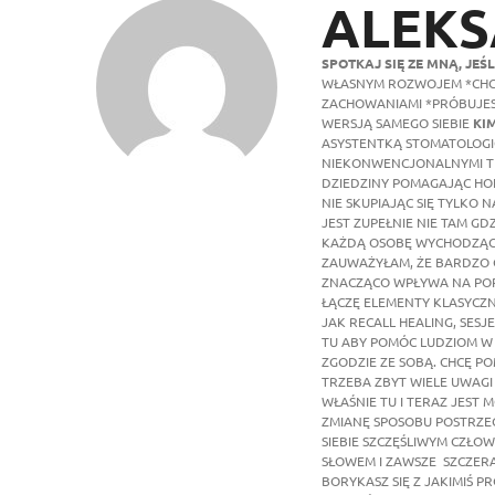
ALEKS
SPOTKAJ SIĘ ZE MNĄ, JEŚL
WŁASNYM ROZWOJEM *CHCE
ZACHOWANIAMI *PRÓBUJES
WERSJĄ SAMEGO SIEBIE
KIM
ASYSTENTKĄ STOMATOLOGIC
NIEKONWENCJONALNYMI TE
DZIEDZINY POMAGAJĄC HOL
NIE SKUPIAJĄC SIĘ TYLKO
JEST ZUPEŁNIE NIE TAM G
KAŻDĄ OSOBĘ WYCHODZĄC 
ZAUWAŻYŁAM, ŻE BARDZO 
ZNACZĄCO WPŁYWA NA POR
ŁĄCZĘ ELEMENTY KLASYCZNE
JAK RECALL HEALING, SESJ
TU ABY POMÓC LUDZIOM W O
ZGODZIE ZE SOBĄ. CHCĘ P
TRZEBA ZBYT WIELE UWAGI 
WŁAŚNIE TU I TERAZ JEST 
ZMIANĘ SPOSOBU POSTRZEG
SIEBIE SZCZĘŚLIWYM CZŁO
SŁOWEM I ZAWSZE SZCZER
BORYKASZ SIĘ Z JAKIMIŚ 