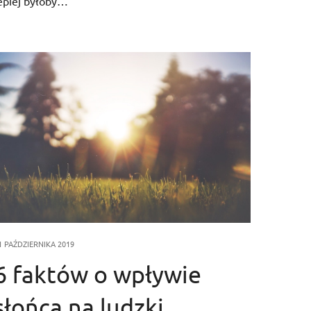
epiej byłoby…
1 PAŹDZIERNIKA 2019
6 faktów o wpływie
słońca na ludzki