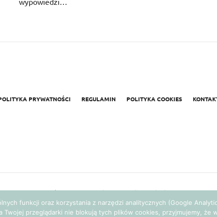
wypowiedzi…
POLITYKA PRYWATNOŚCI
REGULAMIN
POLITYKA COOKIES
KONTAK
Realizacja:
Agencja Marketingowa Ambitnamarka.pl
gólnych funkcji oraz korzystania z narzędzi analitycznych (Google Analy
a Twojej przeglądarki nie blokują tych plików cookies, przyjmujemy, ż