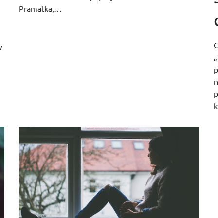
Pramatka,…
C
w
„
p
n
p
k