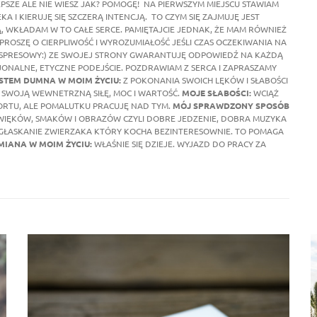
EPSZE ALE NIE WIESZ JAK? POMOGĘ! NA PIERWSZYM MIEJSCU STAWIAM
 I KIERUJĘ SIĘ SZCZERĄ INTENCJĄ. TO CZYM SIĘ ZAJMUJĘ JEST
, WKŁADAM W TO CAŁE SERCE. PAMIĘTAJCIE JEDNAK, ŻE MAM RÓWNIEŻ
PROSZĘ O CIERPLIWOŚĆ I WYROZUMIAŁOŚĆ JEŚLI CZAS OCZEKIWANIA NA
KSPRESOWY:) ZE SWOJEJ STRONY GWARANTUJĘ ODPOWIEDŹ NA KAŻDĄ
ONALNE, ETYCZNE PODEJŚCIE. POZDRAWIAM Z SERCA I ZAPRASZAMY
ESTEM DUMNA W MOIM ŻYCIU:
Z POKONANIA SWOICH LĘKÓW I SŁABOŚCI
 W SWOJĄ WEWNETRZNĄ SIŁĘ, MOC I WARTOŚĆ.
MOJE SŁABOŚCI:
WCIĄŻ
PORTU, ALE POMALUTKU PRACUJĘ NAD TYM.
MÓJ SPRAWDZONY SPOSÓB
IĘKÓW, SMAKÓW I OBRAZÓW CZYLI DOBRE JEDZENIE, DOBRA MUZYKA
IE GŁASKANIE ZWIERZAKA KTÓRY KOCHA BEZINTERESOWNIE. TO POMAGA
MIANA W MOIM ŻYCIU:
WŁAŚNIE SIĘ DZIEJE. WYJAZD DO PRACY ZA