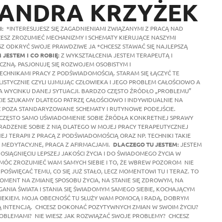
ANDRA KRZYŻEK
I:
*INTERESUJESZ SIĘ ZAGADNIENIAMI ZWIĄZANYMI Z PRACĄ NAD
SZ ZROZUMIEĆ MECHANIZMY I SCHEMATY KIERUJĄCE NASZYMI
Z ODKRYĆ SWOJE PRAWDZIWE JA *CHCESZ STAWAĆ SIĘ NAJLEPSZĄ
 JESTEM I CO ROBIĘ:
Z WYKSZTAŁCENIA JESTEM TERAPEUTĄ I
ZNĄ. PASJONUJĘ SIĘ ROZWOJEM OSOBISTYM I
CHNIKAMI PRACY Z PODŚWIADOMOŚCIĄ. STARAM SIĘ ŁĄCZYĆ TE
ISTYCZNIE CZYLI UJMUJĄC CZŁOWIEKA I JEGO PROBLEM CAŁOŚCIOWO A
 NA WYCINKU DANEJ SYTUACJI. BARDZO CZĘSTO ŹRÓDŁO „PROBLEMU”
DZIE SZUKAMY DLATEGO PATRZĘ CAŁOŚCIOWO I INDYWIDUALNIE NA
POZA STANDARYZOWANE SCHEMATY I RUTYNOWE PODEJŚCIE.
CZĘSTO SAMO UŚWIADOMIENIE SOBIE ŹRÓDŁA KONKRETNEJ SPRAWY
ADZENIE SOBIE Z NIĄ DLATEGO W MOJEJ PRACY TERAPEUTYCZNEJ
J TERAPII Z PRACĄ Z PODŚWIADOMOŚCIĄ ORAZ NP. TECHNIKI TAKIE
E MEDYTACYJNE, PRACA Z AFIRMACJAMI.
DLACZEGO TU JESTEM:
JESTEM
SIĄGNIĘCIU LEPSZEJ JAKOŚCI ŻYCIA I DO ŚWIADOMEGO ŻYCIA W
OMÓC ZROZUMIEĆ WAM SAMYCH SIEBIE I TO, ŻE WBREW POZOROM NIE
POŚWIĘCAĆ TEMU, CO SIĘ JUŻ STAŁO, LECZ MOMENTOWI TU I TERAZ. TO
MOMENT NA ZMIANĘ SPOSOBU ŻYCIA, NA STANIE SIĘ ZDROWYM, NA
ANIA ŚWIATA I STANIA SIĘ ŚWIADOMYM SAMEGO SIEBIE, KOCHAJĄCYM
WIEKIEM. MOJA OBECNOŚĆ TU SŁUŻY WAM POMOCĄ I RADĄ, DOBRYM
Ą INTENCJĄ. CHCESZ DOKONAĆ POZYTYWNYCH ZMIAN W SWOIM ŻYCIU?
PROBLEMAMI? NIE WIESZ JAK ROZWIĄZAĆ SWOJE PROBLEMY? CHCESZ