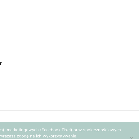
T
tics), marketingowych (Facebook Pixel) oraz społecznościowych
e wyrażasz zgodę na ich wykorzystywanie.