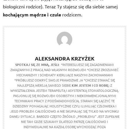
biologiczni rodzice). Teraz Ty stajesz się dla siebie samej
kochającym mądrze i czule
rodzicem.
ALEKSANDRA KRZYŻEK
SPOTKAJ SIĘ ZE MNĄ, JEŚLI:
*INTERESUJESZ SIĘ ZAGADNIENIAMI
ZWIĄZANYMI Z PRACĄ NAD WŁASNYM ROZWOJEM *CHCESZ ZROZUMIEĆ
MECHANIZMY I SCHEMATY KIERUJĄCE NASZYMI ZACHOWANIAMI
*PRÓBUJESZ ODKRYĆ SWOJE PRAWDZIWE JA *CHCESZ STAWAĆ SIĘ
NAJLEPSZĄ WERSJĄ SAMEGO SIEBIE
KIM JESTEM I CO ROBIĘ:
Z
WYKSZTAŁCENIA JESTEM TERAPEUTĄ I ASYSTENTKĄ STOMATOLOGICZNĄ.
PASJONUJĘ SIĘ ROZWOJEM OSOBISTYM I NIEKONWENCJONALNYMI
TECHNIKAMI PRACY Z PODŚWIADOMOŚCIĄ. STARAM SIĘ ŁĄCZYĆ TE
DZIEDZINY POMAGAJĄC HOLISTYCZNIE CZYLI UJMUJĄC CZŁOWIEKA I
JEGO PROBLEM CAŁOŚCIOWO A NIE SKUPIAJĄC SIĘ TYLKO NA WYCINKU
DANEJ SYTUACJI. BARDZO CZĘSTO ŹRÓDŁO „PROBLEMU” JEST ZUPEŁNIE
NIE TAM GDZIE SZUKAMY DLATEGO PATRZĘ CAŁOŚCIOWO I
INDYWIDUALNIE NA KAŻDĄ OSOBĘ WYCHODZĄC POZA