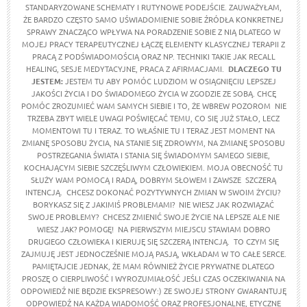
STANDARYZOWANE SCHEMATY I RUTYNOWE PODEJŚCIE. ZAUWAŻYŁAM,
ŻE BARDZO CZĘSTO SAMO UŚWIADOMIENIE SOBIE ŹRÓDŁA KONKRETNEJ
SPRAWY ZNACZĄCO WPŁYWA NA PORADZENIE SOBIE Z NIĄ DLATEGO W
MOJEJ PRACY TERAPEUTYCZNEJ ŁĄCZĘ ELEMENTY KLASYCZNEJ TERAPII Z
PRACĄ Z PODŚWIADOMOŚCIĄ ORAZ NP. TECHNIKI TAKIE JAK RECALL
HEALING, SESJE MEDYTACYJNE, PRACA Z AFIRMACJAMI.
DLACZEGO TU
JESTEM:
JESTEM TU ABY POMÓC LUDZIOM W OSIĄGNIĘCIU LEPSZEJ
JAKOŚCI ŻYCIA I DO ŚWIADOMEGO ŻYCIA W ZGODZIE ZE SOBĄ. CHCĘ
POMÓC ZROZUMIEĆ WAM SAMYCH SIEBIE I TO, ŻE WBREW POZOROM NIE
TRZEBA ZBYT WIELE UWAGI POŚWIĘCAĆ TEMU, CO SIĘ JUŻ STAŁO, LECZ
MOMENTOWI TU I TERAZ. TO WŁAŚNIE TU I TERAZ JEST MOMENT NA
ZMIANĘ SPOSOBU ŻYCIA, NA STANIE SIĘ ZDROWYM, NA ZMIANĘ SPOSOBU
POSTRZEGANIA ŚWIATA I STANIA SIĘ ŚWIADOMYM SAMEGO SIEBIE,
KOCHAJĄCYM SIEBIE SZCZĘŚLIWYM CZŁOWIEKIEM. MOJA OBECNOŚĆ TU
SŁUŻY WAM POMOCĄ I RADĄ, DOBRYM SŁOWEM I ZAWSZE SZCZERĄ
INTENCJĄ. CHCESZ DOKONAĆ POZYTYWNYCH ZMIAN W SWOIM ŻYCIU?
BORYKASZ SIĘ Z JAKIMIŚ PROBLEMAMI? NIE WIESZ JAK ROZWIĄZAĆ
SWOJE PROBLEMY? CHCESZ ZMIENIĆ SWOJE ŻYCIE NA LEPSZE ALE NIE
WIESZ JAK? POMOGĘ! NA PIERWSZYM MIEJSCU STAWIAM DOBRO
DRUGIEGO CZŁOWIEKA I KIERUJĘ SIĘ SZCZERĄ INTENCJĄ. TO CZYM SIĘ
ZAJMUJĘ JEST JEDNOCZEŚNIE MOJĄ PASJĄ, WKŁADAM W TO CAŁE SERCE.
PAMIĘTAJCIE JEDNAK, ŻE MAM RÓWNIEŻ ŻYCIE PRYWATNE DLATEGO
PROSZĘ O CIERPLIWOŚĆ I WYROZUMIAŁOŚĆ JEŚLI CZAS OCZEKIWANIA NA
ODPOWIEDŹ NIE BĘDZIE EKSPRESOWY:) ZE SWOJEJ STRONY GWARANTUJĘ
ODPOWIEDŹ NA KAŻDĄ WIADOMOŚĆ ORAZ PROFESJONALNE, ETYCZNE