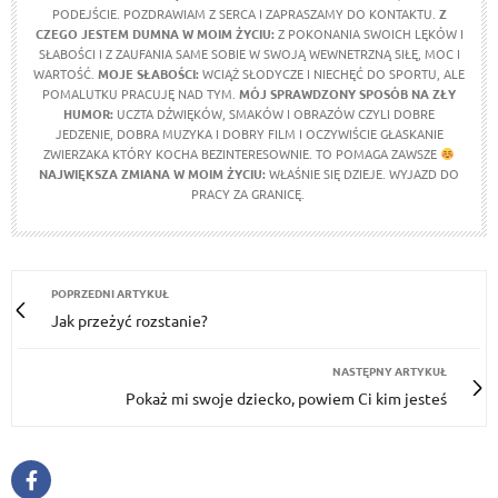
PODEJŚCIE. POZDRAWIAM Z SERCA I ZAPRASZAMY DO KONTAKTU.
Z
CZEGO JESTEM DUMNA W MOIM ŻYCIU:
Z POKONANIA SWOICH LĘKÓW I
SŁABOŚCI I Z ZAUFANIA SAME SOBIE W SWOJĄ WEWNETRZNĄ SIŁĘ, MOC I
WARTOŚĆ.
MOJE SŁABOŚCI:
WCIĄŻ SŁODYCZE I NIECHĘĆ DO SPORTU, ALE
POMALUTKU PRACUJĘ NAD TYM.
MÓJ SPRAWDZONY SPOSÓB NA ZŁY
HUMOR:
UCZTA DŹWIĘKÓW, SMAKÓW I OBRAZÓW CZYLI DOBRE
JEDZENIE, DOBRA MUZYKA I DOBRY FILM I OCZYWIŚCIE GŁASKANIE
ZWIERZAKA KTÓRY KOCHA BEZINTERESOWNIE. TO POMAGA ZAWSZE
NAJWIĘKSZA ZMIANA W MOIM ŻYCIU:
WŁAŚNIE SIĘ DZIEJE. WYJAZD DO
PRACY ZA GRANICĘ.
POPRZEDNI ARTYKUŁ
Jak przeżyć rozstanie?
NASTĘPNY ARTYKUŁ
Pokaż mi swoje dziecko, powiem Ci kim jesteś