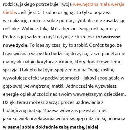
rodzica, jakiego potrzebuje Twoja
wewnętrzna mała wersja
Ciebie
. Jeśli jest Ci trudno osiągnąć to tylko poprzez
wizualizację, możesz sobie pomóc, symbolicznie zasadzając
roślinkę. Wybierz taką, która będzie Twoją rośliną mocy.
Podczas jej sadzenia myśl o tym, że kreujesz i
stwarzasz
nowe życie
. To idealny czas, by to zrobić. Oprócz tego, że
trwa wiosna i wszystko budzi się do życia, także planetarnie
mamy aktualnie korytarz zaćmień, który dodatkowo temu
sprzyja. I tak oto każdym spojrzeniem na Twoją roślinę
wywołujesz efekt w podświadomości – jakbyś spoglądała w
głąb swej wewnętrznej matki. Jednocześnie wyzwalasz
energię opiekuńczości nad swoim wewnętrznym dzieckiem.
Dzięki temu możesz zacząć proces uzdrawiania z
biologiczną matką. Możesz wówczas przestać mieć
jakiekolwiek oczekiwania wobec swojej rodzicielki, bo
masz
w samej sobie dokładnie taką matkę, jakiej