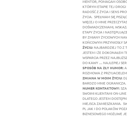
MENTOR, POMAGAM OSOBO
KTÓRYM ETAPIE TEJ DROGI 
RADOŚĆ Z ŻYCIA I SENS P
ŻYCIA. SPEŁNIAM SIĘ PIS
WIĘCEJ O MNIE PRZECZYTA
DOŚWIADCZENIAMI, WSKAZ
ETAPY ŻYCIA I NASTĘPUJĄ
BY ZMIANY ŻYCIOWYCH NAW
KOŃCOWYM PRZYNIOSŁY SA
ŻYCIU:
NAJBARDZIEJ TO Z T
JESTEM I ŻE DOKONAŁEM T
WSPARCIA PRZEZ NAJBLIŻS
DO KAWY .... NAJLEPIEJ 
SPOSÓB NA ZŁY HUMOR:
A
ROZMOWA Z PRZYJACIELEM 
ZMIANA W MOIM ŻYCIU:
D
BARDZO MNIE OGRANICZA. 
NUMER KONTAKTOWY:
SZA
SWOIMI KLIENTAMI ON-LIN
DLATEGO JESTEM DOSTĘPNY
MIEJSCA ZAMIESZKANIA. S
PL JAK I DO POLAKÓW POZ
BIZNESOWEGO MOŻLIWE JES