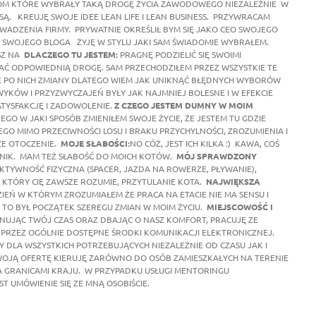
M KTÓRE WYBRAŁY TAKĄ DROGĘ ŻYCIA ZAWODOWEGO NIEZALEŻNIE W
SĄ. KREUJĘ SWOJE IDEE LEAN LIFE I LEAN BUSINESS. PRZYWRACAM
ROWADZENIA FIRMY. PRYWATNIE OKREŚLIŁ BYM SIĘ JAKO CEO SWOJEGO
ZĄC SWOJEGO BLOGA ŻYJĘ W STYLU JAKI SAM ŚWIADOMIE WYBRAŁEM.
SZ NA
DLACZEGO TU JESTEM:
PRAGNĘ PODZIELIĆ SIĘ SWOIMI
AĆ ODPOWIEDNIĄ DROGĘ. SAM PRZECHODZIŁEM PRZEZ WSZYSTKIE TE
CE PO NICH ZMIANY DLATEGO WIEM JAK UNIKNĄĆ BŁĘDNYCH WYBORÓW
YKÓW I PRZYZWYCZAJEŃ BYŁY JAK NAJMNIEJ BOLESNE I W EFEKCIE
TYSFAKCJĘ I ZADOWOLENIE.
Z CZEGO JESTEM DUMNY W MOIM
EGO W JAKI SPOSÓB ZMIENIŁEM SWOJE ŻYCIE, ŻE JESTEM TU GDZIE
EGO MIMO PRZECIWNOŚCI LOSU I BRAKU PRZYCHYLNOŚCI, ZROZUMIENIA I
ZE OTOCZENIE.
MOJE SŁABOŚCI:
NO CÓŻ, JEST ICH KILKA :) KAWA, COŚ
SERNIK. MAM TEŻ SŁABOŚĆ DO MOICH KOTÓW.
MÓJ SPRAWDZONY
KTYWNOŚĆ FIZYCZNA (SPACER, JAZDA NA ROWERZE, PŁYWANIE),
KTÓRY CIĘ ZAWSZE ROZUMIE, PRZYTULANIE KOTA.
NAJWIĘKSZA
ZIEŃ W KTÓRYM ZROZUMIAŁEM ŻE PRACA NA ETACIE NIE MA SENSU I
TO BYŁ POCZĄTEK SZEREGU ZMIAN W MOIM ŻYCIU.
MIEJSCOWOŚĆ I
NUJĄC TWÓJ CZAS ORAZ DBAJĄC O NASZ KOMFORT, PRACUJĘ ZE
E PRZEZ OGÓLNIE DOSTĘPNE ŚRODKI KOMUNIKACJI ELEKTRONICZNEJ.
 DLA WSZYSTKICH POTRZEBUJĄCYCH NIEZALEŻNIE OD CZASU JAK I
WOJĄ OFERTĘ KIERUJĘ ZARÓWNO DO OSÓB ZAMIESZKAŁYCH NA TERENIE
A GRANICAMI KRAJU. W PRZYPADKU USŁUGI MENTORINGU
T UMÓWIENIE SIĘ ZE MNĄ OSOBIŚCIE.