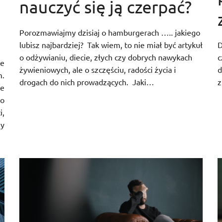
nauczyć się ją czerpać?
Porozmawiajmy dzisiaj o hamburgerach ….. jakiego
lubisz najbardziej? Tak wiem, to nie miał być artykuł
D
o odżywianiu, diecie, złych czy dobrych nawykach
c
ie
żywieniowych, ale o szczęściu, radości życia i
d
m.
drogach do nich prowadzących. Jaki…
z
ie
co
i,
zy