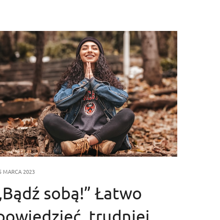
5 MARCA 2023
„Bądź sobą!” Łatwo
powiedzieć, trudniej