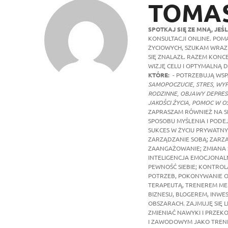
TOMAS
SPOTKAJ SIĘ ZE MNĄ, JEŚL
KONSULTACJI ONLINE. P
ŻYCIOWYCH, SZUKAM WRAZ 
SIĘ ZNALAZŁ. RAZEM KON
WIZJĘ CELU I OPTYMALNĄ 
KTÓRE:
- POTRZEBUJĄ WSP
SAMOPOCZUCIE, STRES, WY
RODZINNE, OBJAWY DEPRESJ
JAKOŚCI ŻYCIA, POMOC W
ZAPRASZAM RÓWNIEŻ NA S
SPOSOBU MYŚLENIA I PODE
SUKCES W ŻYCIU PRYWATNY
ZARZĄDZANIE SOBĄ; ZARZ
ZAANGAŻOWANIE; ZMIANA 
INTELIGENCJA EMOCJONAL
PEWNOŚĆ SIEBIE; KONTROL
POTRZEB, POKONYWANIE O
TERAPEUTĄ, TRENEREM M
BIZNESU, BLOGEREM, INW
OBSZARACH. ZAJMUJĘ SIĘ L
ZMIENIAĆ NAWYKI I PRZE
I ZAWODOWYM JAKO TRENE