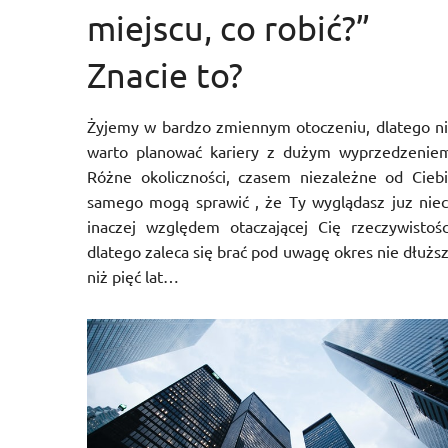
miejscu, co robić?”
Znacie to?
Żyjemy w bardzo zmiennym otoczeniu, dlatego n
warto planować kariery z dużym wyprzedzenie
Różne okoliczności, czasem niezależne od Cieb
samego mogą sprawić , że Ty wyglądasz juz nie
inaczej względem otaczającej Cię rzeczywistośc
dlatego zaleca się brać pod uwagę okres nie dłużs
niż pięć lat…