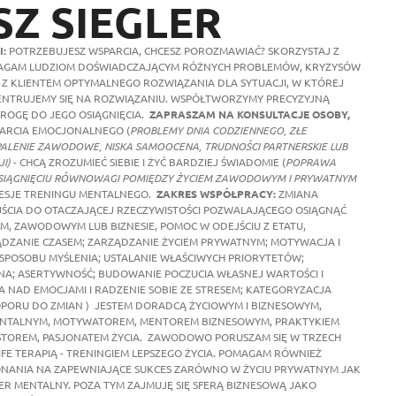
Z SIEGLER
I:
POTRZEBUJESZ WSPARCIA, CHCESZ POROZMAWIAĆ? SKORZYSTAJ Z
OMAGAM LUDZIOM DOŚWIADCZAJĄCYM RÓŻNYCH PROBLEMÓW, KRYZYSÓW
Z KLIENTEM OPTYMALNEGO ROZWIĄZANIA DLA SYTUACJI, W KTÓREJ
CENTRUJEMY SIĘ NA ROZWIĄZANIU. WSPÓŁTWORZYMY PRECYZYJNĄ
DROGĘ DO JEGO OSIĄGNIĘCIA.
ZAPRASZAM NA KONSULTACJE OSOBY,
ARCIA EMOCJONALNEGO (
PROBLEMY DNIA CODZIENNEGO, ZŁE
PALENIE ZAWODOWE, NISKA SAMOOCENA, TRUDNOŚCI PARTNERSKIE LUB
I)
- CHCĄ ZROZUMIEĆ SIEBIE I ŻYĆ BARDZIEJ ŚWIADOMIE (
POPRAWA
 OSIĄGNIĘCIU RÓWNOWAGI POMIĘDZY ŻYCIEM ZAWODOWYM I PRYWATNYM
ESJE TRENINGU MENTALNEGO.
ZAKRES WSPÓŁPRACY:
ZMIANA
JŚCIA DO OTACZAJĄCEJ RZECZYWISTOŚCI POZWALAJĄCEGO OSIĄGNĄĆ
M, ZAWODOWYM LUB BIZNESIE, POMOC W ODEJŚCIU Z ETATU,
ĄDZANIE CZASEM; ZARZĄDZANIE ŻYCIEM PRYWATNYM; MOTYWACJA I
SPOSOBU MYŚLENIA; USTALANIE WŁAŚCIWYCH PRIORYTETÓW;
NA; ASERTYWNOŚĆ; BUDOWANIE POCZUCIA WŁASNEJ WARTOŚCI I
A NAD EMOCJAMI I RADZENIE SOBIE ZE STRESEM; KATEGORYZACJA
PORU DO ZMIAN ) JESTEM DORADCĄ ŻYCIOWYM I BIZNESOWYM,
ENTALNYM, MOTYWATOREM, MENTOREM BIZNESOWYM, PRAKTYKIEM
ESTOREM, PASJONATEM ŻYCIA. ZAWODOWO PORUSZAM SIĘ W TRZECH
IFE TERAPIĄ - TRENINGIEM LEPSZEGO ŻYCIA. POMAGAM RÓWNIEŻ
KONANIA NA ZAPEWNIAJĄCE SUKCES ZARÓWNO W ŻYCIU PRYWATNYM JAK
R MENTALNY. POZA TYM ZAJMUJĘ SIĘ SFERĄ BIZNESOWĄ JAKO