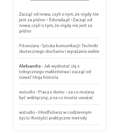
Zacząć od nowa, czyli o tym, że nigdy nie
jest za późno – Edurada.pl
-
Zacząć od
nowa, czyli o tym, że nigdy nie jest za
późno
Fitnesiara
-
Sztuka komunikacji: Techniki
skutecznego słuchania i wyrażania siebie
Aleksandra
-
Jak wydostać się z
toksycznego małżeństwa i zacząć od
nowa? Moja historia
wstudio
-
Praca z domu – za co możesz
być wdzięczny, a na co musisz uważać
wstudio
-
Mindfulness w codziennym
życiu: Korzyści praktyczne metody