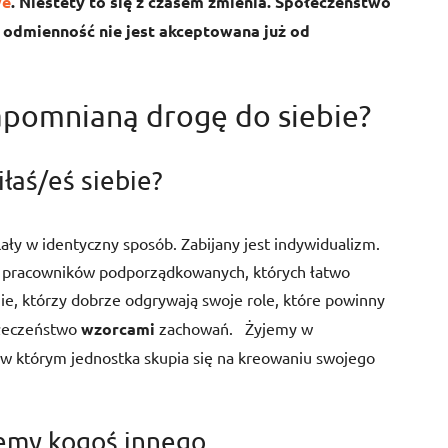
we
. Niestety to się z czasem zmienia. Społeczeństwo
 odmienność nie jest akceptowana już od
apomnianą drogę do siebie?
ciłaś/eś siebie?
lały w identyczny sposób. Zabijany jest indywidualizm.
ię pracowników podporządkowanych, których łatwo
zie, którzy dobrze odgrywają swoje role, które powinny
ołeczeństwo
wzorcami
zachowań.
Żyjemy w
 którym jednostka skupia się na kreowaniu swojego
jemy kogoś innego