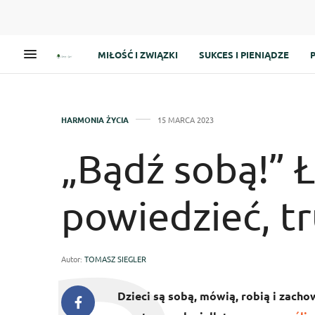
MIŁOŚĆ I ZWIĄZKI
SUKCES I PIENIĄDZE
HARMONIA ŻYCIA
15 MARCA 2023
„Bądź sobą!” 
powiedzieć, t
Autor:
TOMASZ SIEGLER
Dzieci są sobą, mówią, robią i zachow