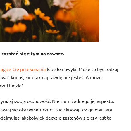
i rozstań się z tym na zawsze.
zające Cie przekonania
lub złe nawyki. Może to być rodzaj
awać kogoś, kim tak naprawdę nie jesteś. A może
czni ludzie?
rażaj swoją osobowość. Nie tłum żadnego jej aspektu.
awiaj się okazywać uczuć.
Nie skrywaj też gniewu, ani
dejmując jakąkolwiek decyzję zastanów się czy jest to