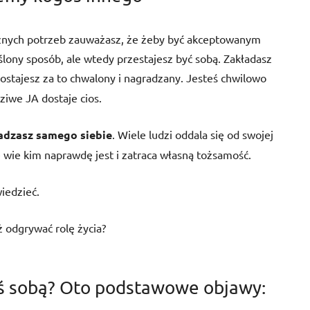
cznych potrzeb zauważasz, że żeby być akceptowanym
ślony sposób, ale wtedy przestajesz być sobą. Zakładasz
Zostajesz za to chwalony i nagradzany. Jesteś chwilowo
iwe JA dostaje cios.
adzasz samego siebie
. Wiele ludzi oddala się od swojej
e wie kim naprawdę jest i zatraca własną tożsamość.
wiedzieć.
ż odgrywać rolę życia?
teś sobą? Oto podstawowe objawy: