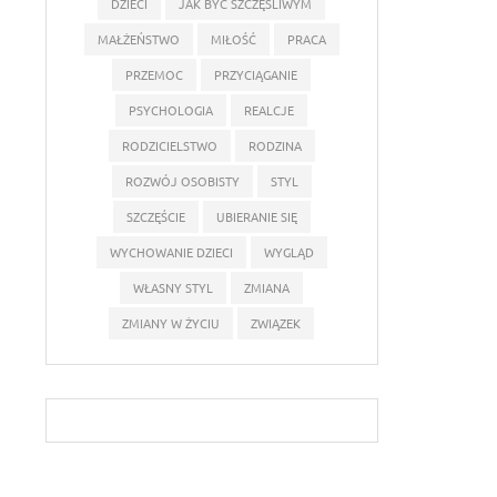
DZIECI
JAK BYĆ SZCZĘŚLIWYM
MAŁŻEŃSTWO
MIŁOŚĆ
PRACA
PRZEMOC
PRZYCIĄGANIE
PSYCHOLOGIA
REALCJE
RODZICIELSTWO
RODZINA
ROZWÓJ OSOBISTY
STYL
SZCZĘŚCIE
UBIERANIE SIĘ
WYCHOWANIE DZIECI
WYGLĄD
WŁASNY STYL
ZMIANA
ZMIANY W ŻYCIU
ZWIĄZEK