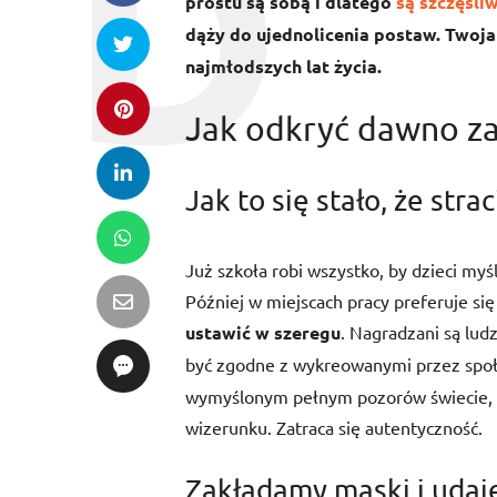
prostu są sobą i dlatego
są szczęśli
dąży do ujednolicenia postaw. Twoja
najmłodszych lat życia.
Jak odkryć dawno z
Jak to się stało, że stra
Już szkoła robi wszystko, by dzieci myś
Później w miejscach pracy preferuje s
ustawić w szeregu
. Nagradzani są lud
być zgodne z wykreowanymi przez sp
wymyślonym pełnym pozorów świecie, w
wizerunku. Zatraca się autentyczność.
Zakładamy maski i uda