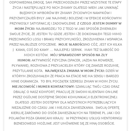
ODPOWIEDNIĄ DROGĘ. SAM PRZECHODZIŁEM PRZEZ WSZYSTKIE TE ETAPY
ŻYCIA I NASTĘPUJĄCE PO NICH ZMIANY DLATEGO WIEM JAK UNIKNĄĆ
BŁĘDNYCH WYBORÓW BY ZMIANY ŻYCIOWYCH NAWYKÓW I
PRZYZWYCZAJEŃ BYŁY JAK NAJMNIEJ BOLESNE I W EFEKCIE KOŃCOWYM
PRZYNIOSŁY SATYSFAKCJĘ I ZADOWOLENIE.
Z CZEGO JESTEM DUMNY W
MOIM ŻYCIU:
NAJBARDZIEJ TO Z TEGO W JAKI SPOSÓB ZMIENIŁEM
SWOJE ŻYCIE, ŻE JESTEM TU GDZIE JESTEM I ŻE DOKONAŁEM TEGO MIMO
PRZECIWNOŚCI LOSU I BRAKU PRZYCHYLNOŚCI, ZROZUMIENIA I WSPARCIA
PRZEZ NAJBLIŻSZE OTOCZENIE.
MOJE SŁABOŚCI:
NO CÓŻ, JEST ICH KILKA
:) KAWA, COŚ DO KAWY .... NAJLEPIEJ SERNIK. MAM TEŻ SŁABOŚĆ DO
MOICH KOTÓW.
MÓJ SPRAWDZONY SPOSÓB NA ZŁY
HUMOR:
AKTYWNOŚĆ FIZYCZNA (SPACER, JAZDA NA ROWERZE,
PŁYWANIE), ROZMOWA Z PRZYJACIELEM KTÓRY CIĘ ZAWSZE ROZUMIE,
PRZYTULANIE KOTA.
NAJWIĘKSZA ZMIANA W MOIM ŻYCIU:
DZIEŃ W
KTÓRYM ZROZUMIAŁEM ŻE PRACA NA ETACIE NIE MA SENSU I BARDZO
MNIE OGRANICZA. TO BYŁ POCZĄTEK SZEREGU ZMIAN W MOIM ŻYCIU.
MIEJSCOWOŚĆ I NUMER KONTAKTOWY:
SZANUJĄC TWÓJ CZAS ORAZ
DBAJĄC O NASZ KOMFORT, PRACUJĘ ZE SWOIMI KLIENTAMI ON-LINE
PRZEZ OGÓLNIE DOSTĘPNE ŚRODKI KOMUNIKACJI ELEKTRONICZNEJ.
DLATEGO JESTEM DOSTĘPNY DLA WSZYSTKICH POTRZEBUJĄCYCH
NIEZALEŻNIE OD CZASU JAK I MIEJSCA ZAMIESZKANIA. SWOJĄ OFERTĘ
KIERUJĘ ZARÓWNO DO OSÓB ZAMIESZKAŁYCH NA TERENIE PL JAK I DO
POLAKÓW POZA GRANICAMI KRAJU. W PRZYPADKU USŁUGI MENTORINGU
BIZNESOWEGO MOŻLIWE JEST UMÓWIENIE SIĘ ZE MNĄ OSOBIŚCIE.