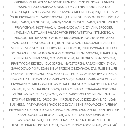
ZAPRASZAM RÓWNIEŻ NA SESJE TRENINGU MENTALNEGO.
ZAKRES
WSPÓŁPRACY:
ZMIANA SPOSOBU MYŚLENIA I PODEJŚCIA DO
OTACZAJĄCEJ RZECZYWISTOŚCI POZWALAJĄCEGO OSIĄGNĄĆ SUKCES W
ŻYCIU PRYWATNYM, ZAWODOWYM LUB BIZNESIE, POMOC W ODEJŚCIU Z
ETATU, ZARZĄDZANIE SOBĄ; ZARZĄDZANIE CZASEM; ZARZĄDZANIE ŻYCIEM
PRYWATNYM; MOTYWACJA I ZAANGAŻOWANIE; ZMIANA SPOSOBU
MYŚLENIA; USTALANIE WŁAŚCIWYCH PRIORYTETÓW; INTELIGENCJA
EMOCJONALNA; ASERTYWNOŚĆ; BUDOWANIE POCZUCIA WŁASNEJ
WARTOŚCI I PEWNOŚĆ SIEBIE; KONTROLA NAD EMOCJAMI I RADZENIE
SOBIE ZE STRESEM; KATEGORYZACJA POTRZEB, POKONYWANIE OPORU
DO ZMIAN ) JESTEM DORADCĄ ŻYCIOWYM I BIZNESOWYM, TERAPEUTĄ,
TRENEREM MENTALNYM, MOTYWATOREM, MENTOREM BIZNESOWYM,
PRAKTYKIEM BIZNESU, BLOGEREM, INWESTOREM, PASJONATEM ŻYCIA.
ZAWODOWO PORUSZAM SIĘ W TRZECH OBSZARACH. ZAJMUJĘ SIĘ LIFE
TERAPIĄ - TRENINGIEM LEPSZEGO ŻYCIA. POMAGAM RÓWNIEŻ ZMIENIAĆ
NAWYKI I PRZEKONANIA NA ZAPEWNIAJĄCE SUKCES ZARÓWNO W ŻYCIU
PRYWATNYM JAK I ZAWODOWYM JAKO TRENER MENTALNY. POZA TYM
ZAJMUJĘ SIĘ SFERĄ BIZNESOWĄ JAKO MENTOR, POMAGAM OSOBOM
KTÓRE WYBRAŁY TAKĄ DROGĘ ŻYCIA ZAWODOWEGO NIEZALEŻNIE W
KTÓRYM ETAPIE TEJ DROGI SĄ. KREUJĘ SWOJE IDEE LEAN LIFE I LEAN
BUSINESS. PRZYWRACAM RADOŚĆ Z ŻYCIA I SENS PROWADZENIA FIRMY.
PRYWATNIE OKREŚLIŁ BYM SIĘ JAKO CEO SWOJEGO ŻYCIA. SPEŁNIAM SIĘ
PISZĄC SWOJEGO BLOGA ŻYJĘ W STYLU JAKI SAM ŚWIADOMIE
WYBRAŁEM. WIĘCEJ O MNIE PRZECZYTASZ NA
DLACZEGO TU
JESTEM:
PRAGNĘ PODZIELIĆ SIĘ SWOIMI DOŚWIADCZENIAMI, WSKAZAĆ