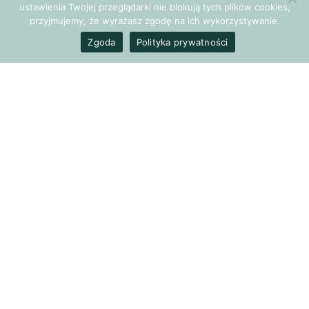
konkretnego powodu. Film jest odzwierciedleniem
ustawienia Twojej przeglądarki nie blokują tych plików cookies,
przyjmujemy, że wyrażasz zgodę na ich wykorzystywanie.
duszy człowieka, jego codziennych problemów, emocji i
Zgoda
Polityka prywatności
doświadczeń.
Filmoterapia, czyli nasze typy
na jesienne wieczory
Oglądając film płaczemy wraz z bohaterami, chociaż nas nic
nie rani, cieszymy się gdy wygrywają, chociaż tak naprawdę
w tym czasie siedzę po prostu na kanapie i realnie nie
osiągam
żadnego sukcesu
. Po filmie debatujemy na tematy
moralności w zachowaniach ludzi, sprzeczamy się,
kompletnie inaczej interpretujemy różne sceny. Dlaczego,
skoro to nie jest moje życie i nie uczestniczę bezpośrednio
w tej historii, przeżywam dokładnie to samo, co
bohaterowie na ekranie?