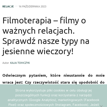
RELACJE
16 PAŹDZIERNIKA 2023
Filmoterapia – filmy o
ważnych relacjach.
Sprawdź nasze typy na
jesienne wieczory!
Autor:
KAJA TOMCZYK
Odwiecznym pytaniem, które nieustannie do mnie
wraca jest: Czy rzeczywistość stara się upodobnić do
filmu, czy to film opiera się na rzeczywistości? I chociaż
Strona wykorzystuje pliki cookies w celu obsługi jej
poszczególnych funkcji oraz korzystania z narzędzi
mogłabym wyciągnąć tu sztab argumentów na obie te
analitycznych (Google Analytics), marketingowych (Facebook
tezy, to jednak pytanie nurtuje mnie przecież z
Pixel) oraz społecznościowych (Instagram, Facebook). Jeżeli