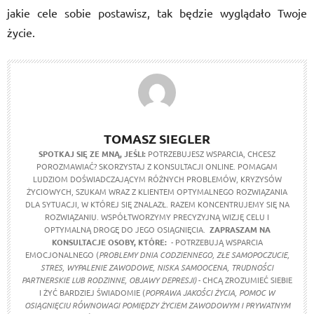
jakie cele sobie postawisz, tak będzie wyglądało Twoje
życie.
TOMASZ SIEGLER
SPOTKAJ SIĘ ZE MNĄ, JEŚLI:
POTRZEBUJESZ WSPARCIA, CHCESZ
POROZMAWIAĆ? SKORZYSTAJ Z KONSULTACJI ONLINE. POMAGAM
LUDZIOM DOŚWIADCZAJĄCYM RÓŻNYCH PROBLEMÓW, KRYZYSÓW
ŻYCIOWYCH, SZUKAM WRAZ Z KLIENTEM OPTYMALNEGO ROZWIĄZANIA
DLA SYTUACJI, W KTÓREJ SIĘ ZNALAZŁ. RAZEM KONCENTRUJEMY SIĘ NA
ROZWIĄZANIU. WSPÓŁTWORZYMY PRECYZYJNĄ WIZJĘ CELU I
OPTYMALNĄ DROGĘ DO JEGO OSIĄGNIĘCIA.
ZAPRASZAM NA
KONSULTACJE OSOBY, KTÓRE:
- POTRZEBUJĄ WSPARCIA
EMOCJONALNEGO (
PROBLEMY DNIA CODZIENNEGO, ZŁE SAMOPOCZUCIE,
STRES, WYPALENIE ZAWODOWE, NISKA SAMOOCENA, TRUDNOŚCI
PARTNERSKIE LUB RODZINNE, OBJAWY DEPRESJI)
- CHCĄ ZROZUMIEĆ SIEBIE
I ŻYĆ BARDZIEJ ŚWIADOMIE (
POPRAWA JAKOŚCI ŻYCIA, POMOC W
OSIĄGNIĘCIU RÓWNOWAGI POMIĘDZY ŻYCIEM ZAWODOWYM I PRYWATNYM