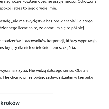
złej nagrodzie kosztem obecnej przyjemności. Odroczona
epokój i stres to jego drugie imię.
 zasadę „nie ma zwycięstwa bez poświęcenia” i dlatego
iennego licząc na to, że opłaci im się to później.
 menadżerów i pracowników korporacji, którzy wypruwają
s będący dla nich ucieleśnieniem szczęścia.
a wyssana z życia. Nie widzą dalszego sensu. Obecne i
isty. Nie chcą również podjąć żadnych działań w kierunku