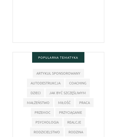
POPULARNA TEMATYKA
ARTYKUŁ SPONSOROWANY
AUTODESTRUKCJA
COACHING
DZIECI
JAK BYĆ SZCZĘŚLIWYM
MAŁŻEŃSTWO
MIŁOŚĆ
PRACA
PRZEMOC
PRZYCIĄGANIE
PSYCHOLOGIA
REALCJE
RODZICIELSTWO
RODZINA