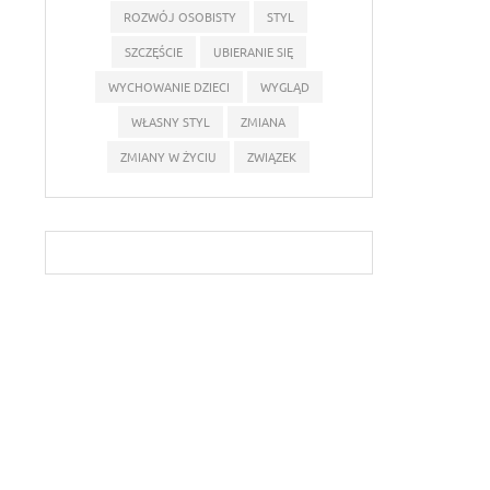
ROZWÓJ OSOBISTY
STYL
SZCZĘŚCIE
UBIERANIE SIĘ
WYCHOWANIE DZIECI
WYGLĄD
WŁASNY STYL
ZMIANA
ZMIANY W ŻYCIU
ZWIĄZEK