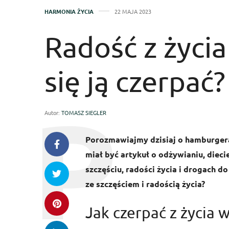
HARMONIA ŻYCIA
22 MAJA 2023
Radość z życia
się ją czerpać?
Autor:
TOMASZ SIEGLER
Porozmawiajmy dzisiaj o hamburgerac
miał być artykuł o odżywianiu, dieci
szczęściu, radości życia i drogach d
ze szczęściem i radością życia?
Jak czerpać z życia w