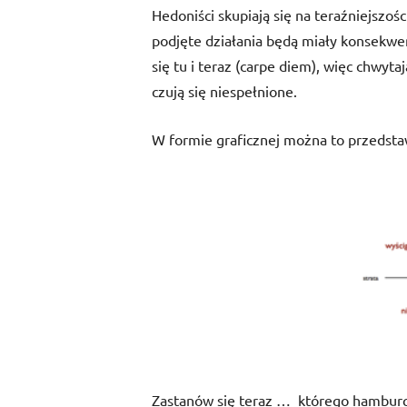
Hedoniści skupiają się na teraźniejszośc
podjęte działania będą miały konsekwen
się tu i teraz (carpe diem), więc chwyta
czują się niespełnione.
W formie graficznej można to przedsta
Zastanów się teraz …
którego hamburge