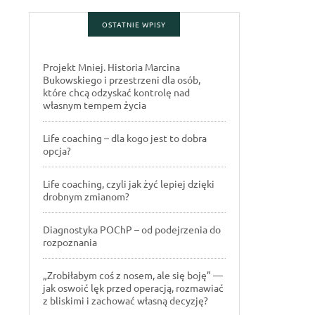
OSTATNIE WPISY
Projekt Mniej. Historia Marcina
Bukowskiego i przestrzeni dla osób,
które chcą odzyskać kontrolę nad
własnym tempem życia
Life coaching – dla kogo jest to dobra
opcja?
Life coaching, czyli jak żyć lepiej dzięki
drobnym zmianom?
Diagnostyka POChP – od podejrzenia do
rozpoznania
„Zrobiłabym coś z nosem, ale się boję” —
jak oswoić lęk przed operacją, rozmawiać
z bliskimi i zachować własną decyzję?