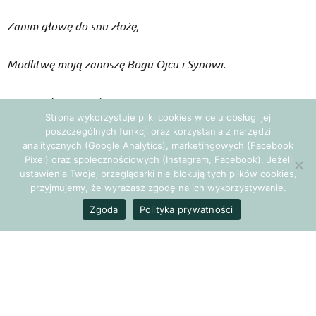
Zanim głowę do snu złożę,
Modlitwę moją zanoszę Bogu Ojcu i Synowi.
„Dopi….lcie sąsiadowi!
Strona wykorzystuje pliki cookies w celu obsługi jej
poszczególnych funkcji oraz korzystania z narzędzi
Dla siebie o nic nie wnoszę,
analitycznych (Google Analytics), marketingowych (Facebook
Pixel) oraz społecznościowych (Instagram, Facebook). Jeżeli
ustawienia Twojej przeglądarki nie blokują tych plików cookies,
Tylko mu dosrajcie proszę.”
przyjmujemy, że wyrażasz zgodę na ich wykorzystywanie.
Zgoda
Polityka prywatności
Dalej
„Żeby mu okradli garaż,
Żeby go zdradzała stara,