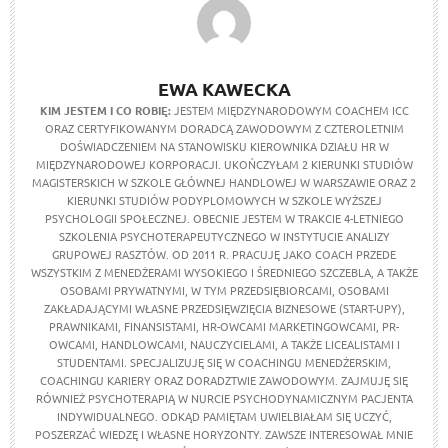
EWA KAWECKA
KIM JESTEM I CO ROBIĘ:
JESTEM MIĘDZYNARODOWYM COACHEM ICC
ORAZ CERTYFIKOWANYM DORADCĄ ZAWODOWYM Z CZTEROLETNIM
DOŚWIADCZENIEM NA STANOWISKU KIEROWNIKA DZIAŁU HR W
MIĘDZYNARODOWEJ KORPORACJI. UKOŃCZYŁAM 2 KIERUNKI STUDIÓW
MAGISTERSKICH W SZKOLE GŁÓWNEJ HANDLOWEJ W WARSZAWIE ORAZ 2
KIERUNKI STUDIÓW PODYPLOMOWYCH W SZKOLE WYŻSZEJ
PSYCHOLOGII SPOŁECZNEJ. OBECNIE JESTEM W TRAKCIE 4-LETNIEGO
SZKOLENIA PSYCHOTERAPEUTYCZNEGO W INSTYTUCIE ANALIZY
GRUPOWEJ RASZTÓW. OD 2011 R. PRACUJĘ JAKO COACH PRZEDE
WSZYSTKIM Z MENEDŻERAMI WYSOKIEGO I ŚREDNIEGO SZCZEBLA, A TAKŻE
OSOBAMI PRYWATNYMI, W TYM PRZEDSIĘBIORCAMI, OSOBAMI
ZAKŁADAJĄCYMI WŁASNE PRZEDSIĘWZIĘCIA BIZNESOWE (START-UPY),
PRAWNIKAMI, FINANSISTAMI, HR-OWCAMI MARKETINGOWCAMI, PR-
OWCAMI, HANDLOWCAMI, NAUCZYCIELAMI, A TAKŻE LICEALISTAMI I
STUDENTAMI. SPECJALIZUJĘ SIĘ W COACHINGU MENEDŻERSKIM,
COACHINGU KARIERY ORAZ DORADZTWIE ZAWODOWYM. ZAJMUJĘ SIĘ
RÓWNIEŻ PSYCHOTERAPIĄ W NURCIE PSYCHODYNAMICZNYM PACJENTA
INDYWIDUALNEGO. ODKĄD PAMIĘTAM UWIELBIAŁAM SIĘ UCZYĆ,
POSZERZAĆ WIEDZĘ I WŁASNE HORYZONTY. ZAWSZE INTERESOWAŁ MNIE