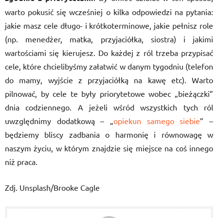
warto pokusić się wcześniej o kilka odpowiedzi na pytania:
jakie masz cele długo- i krótkoterminowe, jakie pełnisz role
(np. menedżer, matka, przyjaciółka, siostra) i jakimi
wartościami się kierujesz. Do każdej z ról trzeba przypisać
cele, które chcielibyśmy załatwić w danym tygodniu (telefon
do mamy, wyjście z przyjaciółką na kawę etc). Warto
pilnować, by cele te były priorytetowe wobec „bieżączki”
dnia codziennego. A jeżeli wśród wszystkich tych ról
uwzględnimy dodatkową – „
opiekun samego siebie
” –
będziemy bliscy zadbania o harmonię i równowagę w
naszym życiu, w którym znajdzie się miejsce na coś innego
niż praca.
Zdj. Unsplash/Brooke Cagle