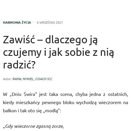
HARMONIA ŻYCIA
6 WRZEŚNIA 2021
Zawiść – dlaczego ją
czujemy i jak sobie z nią
radzić?
Autor:
RAFAŁ NYKIEL, COACH ICC
W „Dniu Świra” jest taka scena, chyba jedna z ostatnich,
kiedy mieszkańcy pewnego bloku wychodzą wieczorem na
balkon i tak oto się „modlą”:
„Gdy wieczorne zgasną zorze,