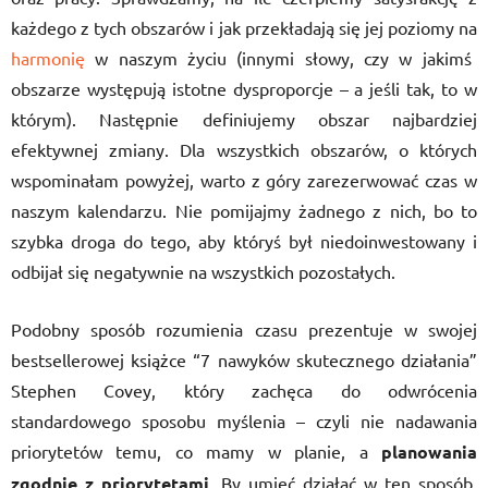
każdego z tych obszarów i jak przekładają się jej poziomy na
harmonię
w naszym życiu (innymi słowy, czy w jakimś
obszarze występują istotne dysproporcje – a jeśli tak, to w
którym). Następnie definiujemy obszar najbardziej
efektywnej zmiany. Dla wszystkich obszarów, o których
wspominałam powyżej, warto z góry zarezerwować czas w
naszym kalendarzu. Nie pomijajmy żadnego z nich, bo to
szybka droga do tego, aby któryś był niedoinwestowany i
odbijał się negatywnie na wszystkich pozostałych.
Podobny sposób rozumienia czasu prezentuje w swojej
bestsellerowej książce “7 nawyków skutecznego działania”
Stephen Covey, który zachęca do odwrócenia
standardowego sposobu myślenia – czyli nie nadawania
priorytetów temu, co mamy w planie, a
planowania
zgodnie z priorytetami
. By umieć działać w ten sposób,