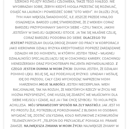
SZEROKO POJĘTY ROZWÓJ CZŁOWIEKA, TAKŻE TEGO MAŁEGO. NIE
WYOBRAŻAM SOBIE, ŻEBYM KIEDYŚ MOGŁA PRZESTAĆ SIĘ ROZWIJAĆ,
OSIĄŚĆ NA LAURACH I POWIEDZIEĆ SOBIE “OTO WIEM”. IM DŁUŻEJ ŻYJĘ,
TYM MAM WIĘKSZĄ ŚWIADOMOŚĆ, ILE JESZCZE PRZEDE MNĄ DO
OSIĄGNIĘCIA. BARDZO LUBIĘ STWIERDZENIE, ŻE Z WIEKIEM CORAZ
BARDZIEJ PRZYPOMINAMY SAMYCH SIEBIE – CZYLI TAKICH, JAKIMI
JESTEŚMY W SWOJEJ GŁĘBOKIEJ ISTOCIE. JA TAK SIĘ WŁAŚNIE CZUJĘ,
CORAZ BARDZIEJ PODOBNA DO SIEBIE.
DLACZEGO TU
JESTEM?
PRZESZŁAM DŁUGĄ DROGĘ ZMIANY OD PRACY W KORPORACJI
JAKO KIEROWNIK DZIAŁU RYZYKA KREDYTOWEGO POPRZEZ ZARZĄDZANIE
DZIAŁEM HR DO MOMENTU, W KTÓRYM JESTEM TERAZ – WŁASNEJ
DZIAŁALNOŚCI SPECJALIZUJĄCEJ SIĘ W COACHINGU KARIERY, COACHINGU
MENEDŻERSKIM ORAZ PSYCHOTERAPII PACJENTA INDYWIDUALNEGO.
Z
CZEGO JESTEM DUMNA W MOIM ŻYCIU
: DUMNA JESTEM, ŻE DZIAŁAM
POMIMO LĘKU. BOJĘ SIĘ, ALE PODEJMUJĘ RYZYKO. UPADAM I WSTAJĘ.
IDĘ DO PRZODU, CAŁY CZAS WYCHODZĄC NAPRZECIW MOIM
MARZENIOM.
MOJE SŁABOŚCI:
JESTEM NIECIERPLIWA. WIEM
RACJONALNIE, TAK NA ROZUM, ŻE NIEKTÓRYCH RZECZY W ŻYCIU NIE
MOŻNA PRZYSPIESZYĆ, ONE MUSZĄ SIĘ ZDARZYĆ WE WŁAŚCIWYM DLA
SIEBIE MIEJSCU I CZASIE, ALE JA I TAK CHCĘ SZYBCIEJ. TO MOJA PIĘTA
ACHILLESA.
MÓJ SPRAWDZONY SPOSÓB NA ZŁY NASTRÓJ:
JAK JEST MI
PO PROSTU ŹLE, POTRZEBUJĘ POROZMAWIAĆ Z BLISKIMI MI OSOBAMI.
WYGADAĆ SIĘ, ZOSTAĆ USŁYSZANĄ. KOŁO RATUNKOWE Z KONKURSÓW
TELEWIZYJNYCH PT. „TELEFON DO PRZYJACIELA” POMAGA MI. PRAWIE
ZAWSZE.
NAJWIĘKSZA ZMIANA W MOIM ŻYCIU:
NAJWIĘKSZE ZMIANY W