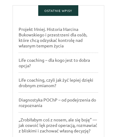
OSTATNIE WPISY
Projekt Mniej. Historia Marcina
Bukowskiego i przestrzeni dla osób,
które chcą odzyskać kontrolę nad
własnym tempem życia
Life coaching – dla kogo jest to dobra
opcja?
Life coaching, czyli jak żyć lepiej dzięki
drobnym zmianom?
Diagnostyka POChP – od podejrzenia do
rozpoznania
„Zrobiłabym coś z nosem, ale się boję” —
jak oswoić lęk przed operacją, rozmawiać
z bliskimi i zachować własną decyzję?