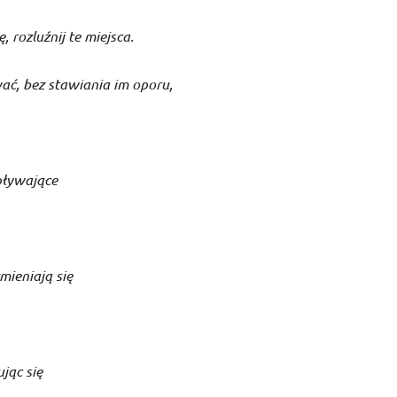
, rozluźnij te miejsca.
ć, bez stawiania im oporu,
pływające
zmieniają się
jąc się