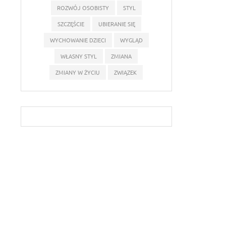
ROZWÓJ OSOBISTY
STYL
SZCZĘŚCIE
UBIERANIE SIĘ
WYCHOWANIE DZIECI
WYGLĄD
WŁASNY STYL
ZMIANA
ZMIANY W ŻYCIU
ZWIĄZEK