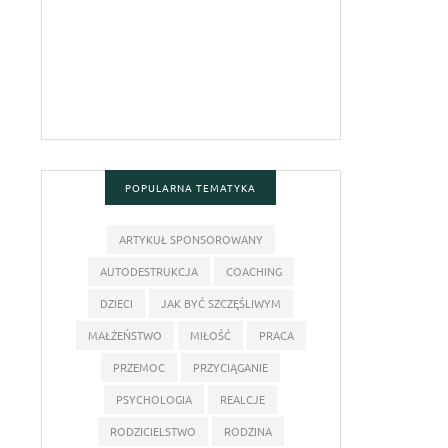
POPULARNA TEMATYKA
ARTYKUŁ SPONSOROWANY
AUTODESTRUKCJA
COACHING
DZIECI
JAK BYĆ SZCZĘŚLIWYM
MAŁŻEŃSTWO
MIŁOŚĆ
PRACA
PRZEMOC
PRZYCIĄGANIE
PSYCHOLOGIA
REALCJE
RODZICIELSTWO
RODZINA