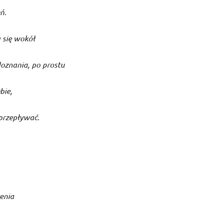
eń.
 się wokół
doznania, po prostu
bie,
przepływać.
enia