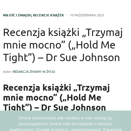
MIŁOŚĆ I ZWIĄZKI
,
RECENZJE KSIĄŻEK
10 PAŹDZIERNIKA 2023
Recenzja książki „Trzymaj
mnie mocno” („Hold Me
Tight”) – Dr Sue Johnson
Autor:
REDAKCJA ZMIANY W ŻYCIU
Recenzja książki „Trzymaj
mnie mocno” („Hold Me
Tight”) – Dr Sue Johnson
Strona wykorzystuje pliki cookies w celu obsługi jej
poszczególnych funkcji oraz korzystania z narzędzi
Jako kobieta i osoba nieustannie poszukująca głębszego
analitycznych (Google Analytics), marketingowych (Facebook