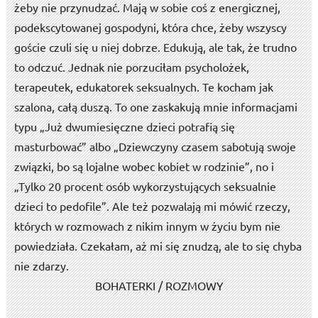
żeby nie przynudzać. Mają w sobie coś z energicznej,
podekscytowanej gospodyni, która chce, żeby wszyscy
goście czuli się u niej dobrze. Edukują, ale tak, że trudno
to odczuć. Jednak nie porzuciłam psycholożek,
terapeutek, edukatorek seksualnych. Te kocham jak
szalona, całą duszą. To one zaskakują mnie informacjami
typu „Już dwumiesięczne dzieci potrafią się
masturbować” albo „Dziewczyny czasem sabotują swoje
związki, bo są lojalne wobec kobiet w rodzinie”, no i
„Tylko 20 procent osób wykorzystujących seksualnie
dzieci to pedofile”. Ale też pozwalają mi mówić rzeczy,
których w rozmowach z nikim innym w życiu bym nie
powiedziała. Czekałam, aż mi się znudzą, ale to się chyba
nie zdarzy.
BOHATERKI / ROZMOWY