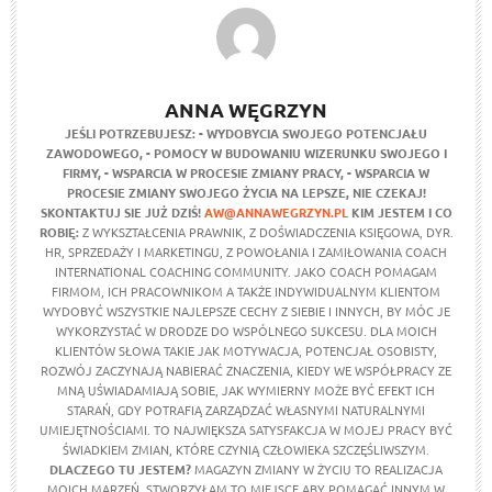
ANNA WĘGRZYN
JEŚLI POTRZEBUJESZ:
- WYDOBYCIA SWOJEGO POTENCJAŁU
ZAWODOWEGO,
- POMOCY W BUDOWANIU WIZERUNKU SWOJEGO I
FIRMY,
- WSPARCIA W PROCESIE ZMIANY PRACY,
- WSPARCIA W
PROCESIE ZMIANY SWOJEGO ŻYCIA NA LEPSZE,
NIE CZEKAJ!
SKONTAKTUJ SIE JUŻ DZIŚ!
AW@ANNAWEGRZYN.PL
KIM JESTEM I CO
ROBIĘ:
Z WYKSZTAŁCENIA PRAWNIK, Z DOŚWIADCZENIA KSIĘGOWA, DYR.
HR, SPRZEDAŻY I MARKETINGU, Z POWOŁANIA I ZAMIŁOWANIA COACH
INTERNATIONAL COACHING COMMUNITY. JAKO COACH POMAGAM
FIRMOM, ICH PRACOWNIKOM A TAKŻE INDYWIDUALNYM KLIENTOM
WYDOBYĆ WSZYSTKIE NAJLEPSZE CECHY Z SIEBIE I INNYCH, BY MÓC JE
WYKORZYSTAĆ W DRODZE DO WSPÓLNEGO SUKCESU. DLA MOICH
KLIENTÓW SŁOWA TAKIE JAK MOTYWACJA, POTENCJAŁ OSOBISTY,
ROZWÓJ ZACZYNAJĄ NABIERAĆ ZNACZENIA, KIEDY WE WSPÓŁPRACY ZE
MNĄ UŚWIADAMIAJĄ SOBIE, JAK WYMIERNY MOŻE BYĆ EFEKT ICH
STARAŃ, GDY POTRAFIĄ ZARZĄDZAĆ WŁASNYMI NATURALNYMI
UMIEJĘTNOŚCIAMI. TO NAJWIĘKSZA SATYSFAKCJA W MOJEJ PRACY BYĆ
ŚWIADKIEM ZMIAN, KTÓRE CZYNIĄ CZŁOWIEKA SZCZĘŚLIWSZYM.
DLACZEGO TU JESTEM?
MAGAZYN ZMIANY W ŻYCIU TO REALIZACJA
MOICH MARZEŃ. STWORZYŁAM TO MIEJSCE ABY POMAGAĆ INNYM W