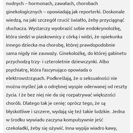
nudnych – hormonach, zawałach, chorobach
ginekologicznych – opowiadają jak reporterki. Doskonale
wiedzą, na jaki szczegół rzucić światło, żeby przyciągnąć
słuchacza. Wystarczy wyobrazić sobie endokrynolożkę,
która siedzi w piaskownicy z córką i widzi, że opiekunka
innego dziecka ma chorobę, której prawdopodobnie
sama nigdy nie zauważy. Ginekolożkę, do której gabinetu
przychodzą trzy- i czteroletnie dziewczynki. Albo
psychiatrę, która fascynująco opowiada o
elektrowstrząsach. Podkreślają, że o seksualności nie
można myśleć jak o odrębnej wyspie oderwanej od reszty
życia. I że bez niej nie da się rozpatrywać większości
chorób. Dlatego tak je cenię: oprócz tego, że są
błyskotliwe i szczere, wydają się też takie ludzkie. Jedna
w środku wywiadu zaczyna kompulsywnie jeść
czekoladki, żeby się ożywić. Inna wypija wiadro kawy,