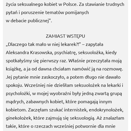
życia seksualnego kobiet w Polsce. Za stawianie trudnych
pytań i poruszenie tematów pomijanych
w debacie publicznej”.
ZAMIAST WSTĘPU
„Dlaczego tak mało w niej lekarek?!” – zapytała
Aleksandra Krasowska, psychiatrę, seksuolożka, kiedy
spotkałyśmy się pierwszy raz. Właśnie przeczytała moją
książkę, a ja od dawna chciałam namówić ją na rozmowę.
Jej pytanie mnie zaskoczyło, a potem długo nie dawało
spokoju. Wcześniej nie dzieliłam seksuolożek na lekarki i
psycholożki, w mojej wyobraźni były jedną zwartą grupą
mądrych, zabawnych kobiet, które pomagają innym
kobietom. Zaczęłam szukać internistek, endokrynolożek,
ginekolożek, które zajmują się seksuologią. Aż znalazłam
takie, które o rzeczach wcześniej potwornie dla mnie