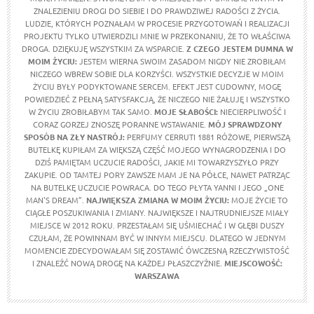
ZNALEZIENIU DROGI DO SIEBIE I DO PRAWDZIWEJ RADOŚCI Z ŻYCIA.
LUDZIE, KTÓRYCH POZNAŁAM W PROCESIE PRZYGOTOWAŃ I REALIZACJI
PROJEKTU TYLKO UTWIERDZILI MNIE W PRZEKONANIU, ŻE TO WŁAŚCIWA
DROGA. DZIĘKUJĘ WSZYSTKIM ZA WSPARCIE.
Z CZEGO JESTEM DUMNA W
MOIM ŻYCIU
:
JESTEM WIERNA SWOIM ZASADOM NIGDY NIE ZROBIŁAM
NICZEGO WBREW SOBIE DLA KORZYŚCI. WSZYSTKIE DECYZJE W MOIM
ŻYCIU BYŁY PODYKTOWANE SERCEM. EFEKT JEST CUDOWNY, MOGĘ
POWIEDZIEĆ Z PEŁNĄ SATYSFAKCJĄ, ŻE NICZEGO NIE ŻAŁUJĘ I WSZYSTKO
W ŻYCIU ZROBIŁABYM TAK SAMO.
MOJE SŁABOŚCI:
NIECIERPLIWOŚĆ I
CORAZ GORZEJ ZNOSZĘ PORANNE WSTAWANIE.
MÓJ SPRAWDZONY
SPOSÓB NA ZŁY NASTRÓJ:
PERFUMY CERRUTI 1881 RÓŻOWE, PIERWSZĄ
BUTELKĘ KUPIŁAM ZA WIĘKSZĄ CZĘŚĆ MOJEGO WYNAGRODZENIA I DO
DZIŚ PAMIĘTAM UCZUCIE RADOŚCI, JAKIE MI TOWARZYSZYŁO PRZY
ZAKUPIE. OD TAMTEJ PORY ZAWSZE MAM JE NA PÓŁCE, NAWET PATRZĄC
NA BUTELKĘ UCZUCIE POWRACA. DO TEGO PŁYTA YANNI I JEGO „ONE
MAN'S DREAM”.
NAJWIĘKSZA ZMIANA W MOIM ŻYCIU:
MOJE ŻYCIE TO
CIĄGŁE POSZUKIWANIA I ZMIANY. NAJWIĘKSZE I NAJTRUDNIEJSZE MIAŁY
MIEJSCE W 2012 ROKU. PRZESTAŁAM SIĘ UŚMIECHAĆ I W GŁĘBI DUSZY
CZUŁAM, ŻE POWINNAM BYĆ W INNYM MIEJSCU. DLATEGO W JEDNYM
MOMENCIE ZDECYDOWAŁAM SIĘ ZOSTAWIĆ ÓWCZESNĄ RZECZYWISTOŚĆ
I ZNALEŹĆ NOWĄ DROGĘ NA KAŻDEJ PŁASZCZYŹNIE.
MIEJSCOWOŚĆ:
WARSZAWA