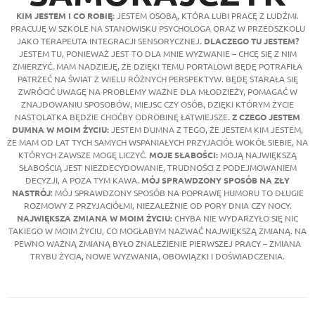
KIM JESTEM I CO ROBIĘ:
JESTEM OSOBĄ, KTÓRA LUBI PRACĘ Z LUDŹMI.
PRACUJĘ W SZKOLE NA STANOWISKU PSYCHOLOGA ORAZ W PRZEDSZKOLU
JAKO TERAPEUTA INTEGRACJI SENSORYCZNEJ.
DLACZEGO TU JESTEM?
JESTEM TU, PONIEWAŻ JEST TO DLA MNIE WYZWANIE – CHCĘ SIĘ Z NIM
ZMIERZYĆ. MAM NADZIEJĘ, ŻE DZIĘKI TEMU PORTALOWI BĘDĘ POTRAFIŁA
PATRZEĆ NA ŚWIAT Z WIELU RÓŻNYCH PERSPEKTYW. BĘDĘ STARAŁA SIĘ
ZWRÓCIĆ UWAGĘ NA PROBLEMY WAŻNE DLA MŁODZIEŻY, POMAGAĆ W
ZNAJDOWANIU SPOSOBÓW, MIEJSC CZY OSÓB, DZIĘKI KTÓRYM ŻYCIE
NASTOLATKA BĘDZIE CHOĆBY ODROBINĘ ŁATWIEJSZE.
Z
CZEGO JESTEM
DUMNA W MOIM ŻYCIU:
JESTEM DUMNA Z TEGO, ŻE JESTEM KIM JESTEM,
ŻE MAM OD LAT TYCH SAMYCH WSPANIAŁYCH PRZYJACIÓŁ WOKÓŁ SIEBIE, NA
KTÓRYCH ZAWSZE MOGĘ LICZYĆ.
MOJE SŁABOŚCI:
MOJĄ NAJWIĘKSZĄ
SŁABOŚCIĄ JEST NIEZDECYDOWANIE, TRUDNOŚCI Z PODEJMOWANIEM
DECYZJI, A POZA TYM KAWA.
MÓJ SPRAWDZONY SPOSÓB NA ZŁY
NASTRÓJ
: MÓJ SPRAWDZONY SPOSÓB NA POPRAWĘ HUMORU TO DŁUGIE
ROZMOWY Z PRZYJACIÓŁMI, NIEZALEŻNIE OD PORY DNIA CZY NOCY.
NAJWIĘKSZA ZMIANA W MOIM ŻYCIU:
CHYBA NIE WYDARZYŁO SIĘ NIC
TAKIEGO W MOIM ŻYCIU, CO MOGŁABYM NAZWAĆ NAJWIĘKSZĄ ZMIANĄ. NA
PEWNO WAŻNĄ ZMIANĄ BYŁO ZNALEZIENIE PIERWSZEJ PRACY – ZMIANA
TRYBU ŻYCIA, NOWE WYZWANIA, OBOWIĄZKI I DOŚWIADCZENIA.