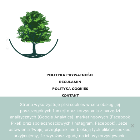
POLITYKA PRYWATNOŚCI
REGULAMIN
POLITYKA COOKIES
KONTAKT
Strona wykorzystuje pliki cookies w celu obsługi jej
poszczególnych funkcji oraz korzystania z narzędzi
analitycznych (Google Analytics), marketingowych (Facebook
Pixel) oraz społecznościowych (Instagram, Facebook). Jeżeli
ustawienia Twojej przeglądarki nie blokują tych plików cookies,
przyjmujemy, że wyrażasz zgodę na ich wykorzystywanie.
Realizacja:
Agencja Marketingowa Ambitnamarka.pl