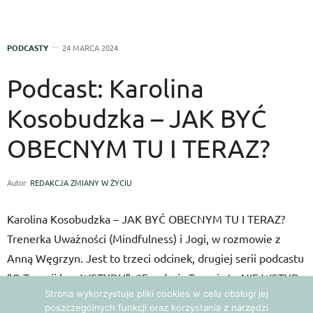
PODCASTY
24 MARCA 2024
Podcast: Karolina
Kosobudzka – JAK BYĆ
OBECNYM TU I TERAZ?
Autor:
REDAKCJA ZMIANY W ŻYCIU
Karolina Kosobudzka – JAK BYĆ OBECNYM TU I TERAZ?
Trenerka Uważności (Mindfulness) i Jogi, w rozmowie z
Anną Węgrzyn. Jest to trzeci odcinek, drugiej serii podcastu
“O Terapii bez WSTYDU”. *Fundacja Terapia to NIE WSTYD
Strona wykorzystuje pliki cookies w celu obsługi jej
ma na celu wspieranie i profilaktykę zdrowia psychicznego.*
poszczególnych funkcji oraz korzystania z narzędzi