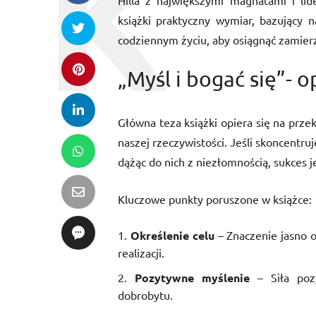
Hilla z największymi magnatami i lid
książki praktyczny wymiar, bazujący 
codziennym życiu, aby osiągnąć zamierz
„Myśl i bogać się”- o
Główna teza książki opiera się na prze
naszej rzeczywistości. Jeśli skoncentru
dążąc do nich z niezłomnością, sukces j
Kluczowe punkty poruszone w książce:
Określenie celu
– Znaczenie jasno o
realizacji.
Pozytywne myślenie
– Siła pozy
dobrobytu.