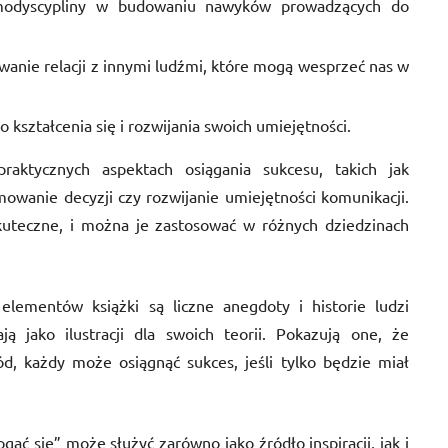
odyscypliny w budowaniu nawyków prowadzących do
anie relacji z innymi ludźmi, które mogą wesprzeć nas w
 kształcenia się i rozwijania swoich umiejętności.
raktycznych aspektach osiągania sukcesu, takich jak
wanie decyzji czy rozwijanie umiejętności komunikacji.
skuteczne, i można je zastosować w różnych dziedzinach
elementów książki są liczne anegdoty i historie ludzi
ją jako ilustracji dla swoich teorii. Pokazują one, że
d, każdy może osiągnąć sukces, jeśli tylko będzie miał
ać się” może służyć zarówno jako źródło inspiracji, jak i