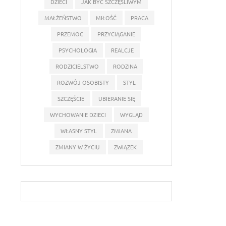
DZIECI
JAK BYĆ SZCZĘŚLIWYM
MAŁŻEŃSTWO
MIŁOŚĆ
PRACA
PRZEMOC
PRZYCIĄGANIE
PSYCHOLOGIA
REALCJE
RODZICIELSTWO
RODZINA
ROZWÓJ OSOBISTY
STYL
SZCZĘŚCIE
UBIERANIE SIĘ
WYCHOWANIE DZIECI
WYGLĄD
WŁASNY STYL
ZMIANA
ZMIANY W ŻYCIU
ZWIĄZEK