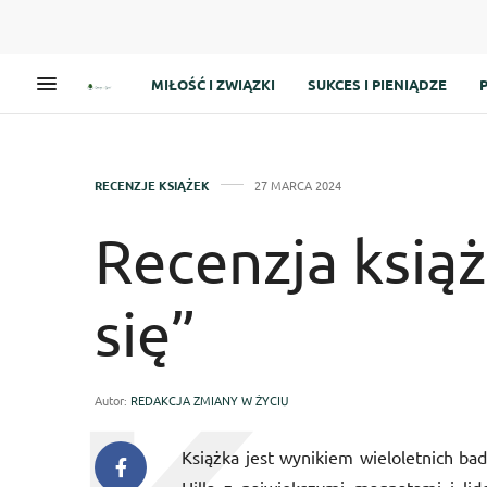
MIŁOŚĆ I ZWIĄZKI
SUKCES I PIENIĄDZE
RECENZJE KSIĄŻEK
27 MARCA 2024
Recenzja książ
się”
Autor:
REDAKCJA ZMIANY W ŻYCIU
Książka jest wynikiem wieloletnich b