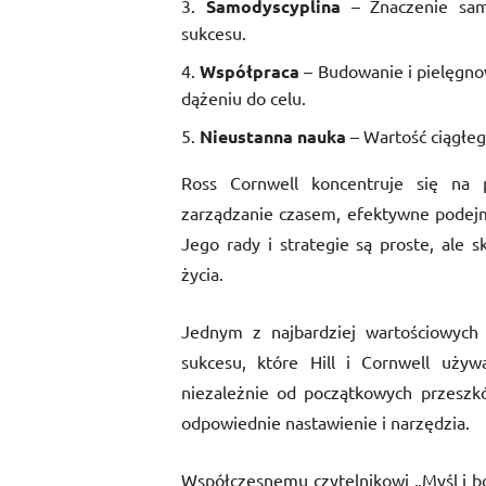
Samodyscyplina
– Znaczenie sam
sukcesu.
Współpraca
– Budowanie i pielęgnow
dążeniu do celu.
Nieustanna nauka
– Wartość ciągłego
Ross Cornwell koncentruje się na p
zarządzanie czasem, efektywne podejmo
Jego rady i strategie są proste, ale 
życia.
Jednym z najbardziej wartościowych 
sukcesu, które Hill i Cornwell używa
niezależnie od początkowych przeszkó
odpowiednie nastawienie i narzędzia.
Współczesnemu czytelnikowi „Myśl i bog