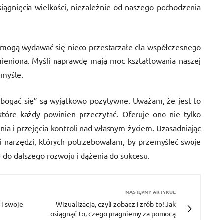
ągnięcia wielkości, niezależnie od naszego pochodzenia
 mogą wydawać się nieco przestarzałe dla współczesnego
zmieniona. Myśli naprawdę mają moc kształtowania naszej
umyśle.
 bogać się” są wyjątkowo pozytywne. Uważam, że jest to
które każdy powinien przeczytać. Oferuje ono nie tylko
ania i przejęcia kontroli nad własnym życiem. Uzasadniając
mi narzędzi, których potrzebowałam, by przemyśleć swoje
ę do dalszego rozwoju i dążenia do sukcesu.
NASTĘPNY ARTYKUŁ
 i swoje
Wizualizacja, czyli zobacz i zrób to! Jak
osiągnąć to, czego pragniemy za pomocą