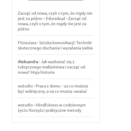
Zacząć od nowa, czyli o tym, że nigdy nie
jest za późno – Edurada.pl
-
Zacząć od
nowa, czyli o tym, że nigdy nie jest za
późno
Fitnesiara
-
Sztuka komunikacji: Techniki
skutecznego słuchania i wyrażania siebie
Aleksandra
-
Jak wydostać się z
toksycznego małżeństwa i zacząć od
nowa? Moja historia
wstudio
-
Praca z domu – za co możesz
być wdzięczny, a na co musisz uważać
wstudio
-
Mindfulness w codziennym
życiu: Korzyści praktyczne metody