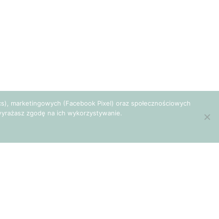
tics), marketingowych (Facebook Pixel) oraz społecznościowych
e wyrażasz zgodę na ich wykorzystywanie.