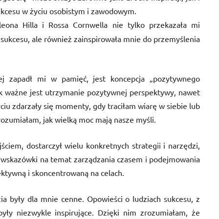
ukcesu w życiu osobistym i zawodowym.
ona Hilla i Rossa Cornwella nie tylko przekazała mi
 sukcesu, ale również zainspirowała mnie do przemyślenia
ej zapadł mi w pamięć, jest koncepcja „pozytywnego
ak ważne jest utrzymanie pozytywnej perspektywy, nawet
ciu zdarzały się momenty, gdy traciłam wiarę w siebie lub
 zrozumiałam, jak wielką moc mają nasze myśli.
ciem, dostarczył wielu konkretnych strategii i narzędzi,
 wskazówki na temat zarządzania czasem i podejmowania
fektywną i skoncentrowaną na celach.
zia były dla mnie cenne. Opowieści o ludziach sukcesu, z
były niezwykle inspirujące. Dzięki nim zrozumiałam, że