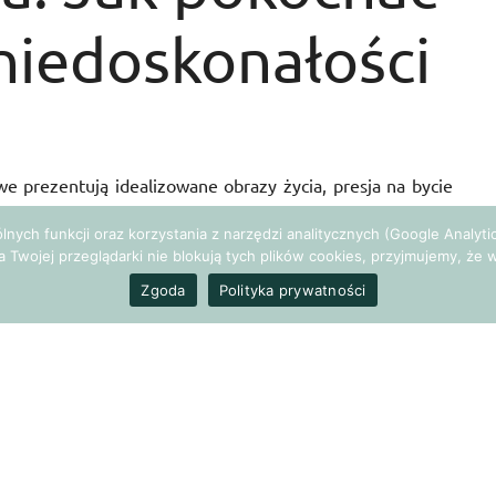
 niedoskonałości
e prezentują idealizowane obrazy życia, presja na bycie
tacja to klucz do odnalezienia wewnętrznego spokoju i
gólnych funkcji oraz korzystania z narzędzi analitycznych (Google Analy
h zewnętrznych oczekiwań. Ale jak nauczyć się akceptować
a Twojej przeglądarki nie blokują tych plików cookies, przyjmujemy, ż
artykuł stworzyłam z myślą o milionach osób które nie
Zgoda
Polityka prywatności
ak pokochać siebie i swoje
 autoakceptacji