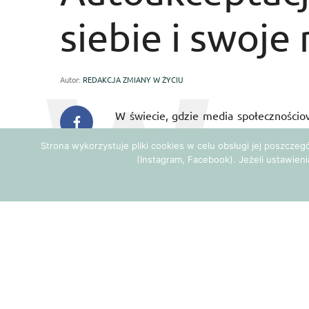
siebie i swoje
Autor:
REDAKCJA ZMIANY W ŻYCIU
W świecie, gdzie media społecznościow
„doskonałym” jest ogromna. Autoakcep
Strona wykorzystuje pliki cookies w celu obsługi jej poszcze
poczucia wartości, niezależnie od tyc
(Instagram, Facebook). Jeżeli ustawieni
siebie i swoje niedoskonałości? Ten 
doceniają siebie.
Autoakceptacja: J
niedoskonałości
1. Zrozumienie pojęcia