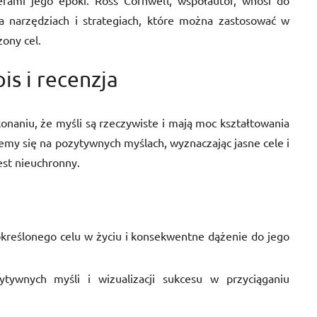
erami jego epoki. Ross Cornwell, współautor, wnosi do
na narzędziach i strategiach, które można zastosować w
ony cel.
pis i recenzja
konaniu, że myśli są rzeczywiste i mają moc kształtowania
jemy się na pozytywnych myślach, wyznaczając jasne cele i
est nieuchronny.
kreślonego celu w życiu i konsekwentne dążenie do jego
tywnych myśli i wizualizacji sukcesu w przyciąganiu