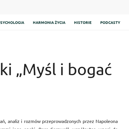
PSYCHOLOGIA
HARMONIA ŻYCIA
HISTORIE
PODCASTY
ki „Myśl i bogać
adań, analiz i rozmów przeprowadzonych przez Napoleona