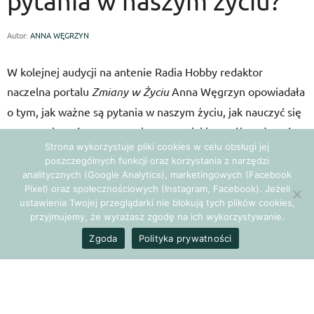
pytania w naszym życiu?
Autor:
ANNA WĘGRZYN
W kolejnej audycji na antenie Radia Hobby redaktor
naczelna portalu
Zmiany w Życiu
Anna Węgrzyn opowiadała
o tym, jak ważne są pytania w naszym życiu, jak nauczyć się
porozumiewać z samym sobą oraz w jaki sposób zadawać
Strona wykorzystuje pliki cookies w celu obsługi jej
je tak, by przyniosły pozytywny efekt.
poszczególnych funkcji oraz korzystania z narzędzi
analitycznych (Google Analytics), marketingowych (Facebook
Całej audycji można wysłuchać
Pixel) oraz społecznościowych (Instagram, Facebook). Jeżeli
ustawienia Twojej przeglądarki nie blokują tych plików cookies,
tutaj:
http://hobby.pl/2015/10/jak-wazne-sa-pytania-w-
przyjmujemy, że wyrażasz zgodę na ich wykorzystywanie.
naszym-zyciu/
Zgoda
Polityka prywatności
Polecamy!