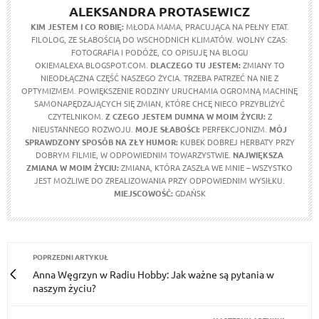
ALEKSANDRA PROTASEWICZ
KIM JESTEM I CO ROBIĘ:
MŁODA MAMA, PRACUJĄCA NA PEŁNY ETAT.
FILOLOG, ZE SŁABOŚCIĄ DO WSCHODNICH KLIMATÓW. WOLNY CZAS:
FOTOGRAFIA I PODÓŻE, CO OPISUJĘ NA BLOGU
OKIEMALEXA.BLOGSPOT.COM.
DLACZEGO TU JESTEM:
ZMIANY TO
NIEODŁĄCZNA CZĘŚĆ NASZEGO ŻYCIA. TRZEBA PATRZEĆ NA NIE Z
OPTYMIZMEM. POWIĘKSZENIE RODZINY URUCHAMIA OGROMNĄ MACHINĘ
SAMONAPĘDZAJĄCYCH SIĘ ZMIAN, KTÓRE CHCĘ NIECO PRZYBLIŻYĆ
CZYTELNIKOM.
Z CZEGO JESTEM DUMNA W MOIM ŻYCIU:
Z
NIEUSTANNEGO ROZWOJU.
MOJE SŁABOŚCI:
PERFEKCJONIZM.
MÓJ
SPRAWDZONY SPOSÓB NA ZŁY HUMOR:
KUBEK DOBREJ HERBATY PRZY
DOBRYM FILMIE, W ODPOWIEDNIM TOWARZYSTWIE.
NAJWIĘKSZA
ZMIANA W MOIM ŻYCIU:
ZMIANA, KTÓRA ZASZŁA WE MNIE – WSZYSTKO
JEST MOŻLIWE DO ZREALIZOWANIA PRZY ODPOWIEDNIM WYSIŁKU.
MIEJSCOWOŚĆ:
GDAŃSK
POPRZEDNI ARTYKUŁ
Anna Węgrzyn w Radiu Hobby: Jak ważne są pytania w
naszym życiu?