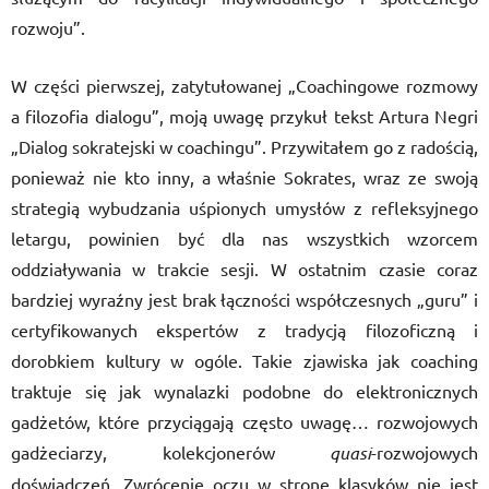
rozwoju”.
W części pierwszej, zatytułowanej „Coachingowe rozmowy
a filozofia dialogu”, moją uwagę przykuł tekst Artura Negri
„Dialog sokratejski w coachingu”. Przywitałem go z radością,
ponieważ nie kto inny, a właśnie Sokrates, wraz ze swoją
strategią wybudzania uśpionych umysłów z refleksyjnego
letargu, powinien być dla nas wszystkich wzorcem
oddziaływania w trakcie sesji. W ostatnim czasie coraz
bardziej wyraźny jest brak łączności współczesnych „guru” i
certyfikowanych ekspertów z tradycją filozoficzną i
dorobkiem kultury w ogóle. Takie zjawiska jak coaching
traktuje się jak wynalazki podobne do elektronicznych
gadżetów, które przyciągają często uwagę… rozwojowych
gadżeciarzy, kolekcjonerów
quasi
-rozwojowych
doświadczeń. Zwrócenie oczu w stronę klasyków nie jest