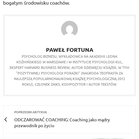
bogatym środowisku coachów.
PAWEŁ FORTUNA
PSYCHOLOG BIZNESU, WYKŁADOWCA NA AKADEMII LEONA
KOŹMIŃSKIEGO W WARSZAWIE I W INSTYTUCIE PSYCHOLOGII KUL,
EKSPERT HARVARD BUSINESS REVIEW, AUTOR DZIEWIĘCIU KSIĄŻEK, W TYM
"POZYTYWNEJ PSYCHOLOGII PORAŻKI" (NAGRODA TEOFRASTA ZA
NAJLEPSZĄ POPULARNONAUKOWĄ KSIĄŻKĘ PSYCHOLOGICZNĄ 2012
ROKU), CZŁONEK ZAIKS, KOMPOZYTOR I AUTOR TEKSTÓW.
POPRZEDNI ARTYKUŁ
ODCZAROWAĆ COACHING: Coaching jako mądry
przewodnik po życiu