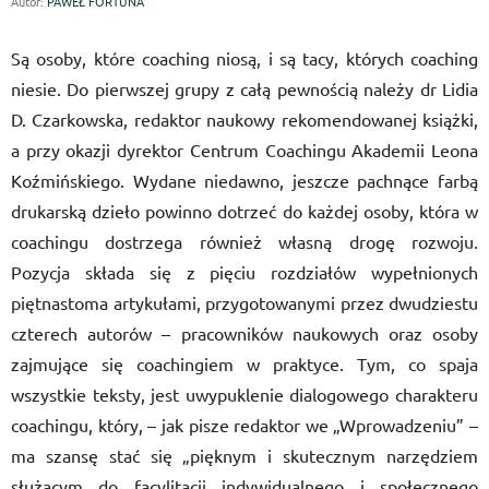
Autor:
PAWEŁ FORTUNA
Są osoby, które coaching niosą, i są tacy, których coaching
niesie. Do pierwszej grupy z całą pewnością należy dr Lidia
D. Czarkowska, redaktor naukowy rekomendowanej książki,
a przy okazji dyrektor Centrum Coachingu Akademii Leona
Koźmińskiego. Wydane niedawno, jeszcze pachnące farbą
drukarską dzieło powinno dotrzeć do każdej osoby, która w
coachingu dostrzega również własną drogę rozwoju.
Pozycja składa się z pięciu rozdziałów wypełnionych
piętnastoma artykułami, przygotowanymi przez dwudziestu
czterech autorów – pracowników naukowych oraz osoby
zajmujące się coachingiem w praktyce. Tym, co spaja
wszystkie teksty, jest uwypuklenie dialogowego charakteru
coachingu, który, – jak pisze redaktor we „Wprowadzeniu” –
ma szansę stać się „pięknym i skutecznym narzędziem
służącym do facylitacji indywidualnego i społecznego