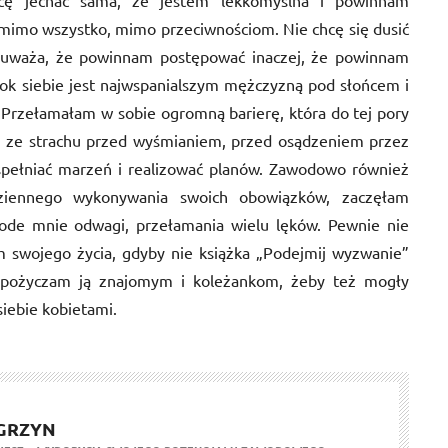
cę jechać sama, że jestem lekkomyślna i powinnam
mimo wszystko, mimo przeciwnościom. Nie chcę się dusić
ś uważa, że powinnam postępować inaczej, że powinnam
ok siebie jest najwspanialszym mężczyzną pod słońcem i
Przełamałam w sobie ogromną barierę, która do tej pory
i ze strachu przed wyśmianiem, przed osądzeniem przez
 spełniać marzeń i realizować planów. Zawodowo również
dziennego wykonywania swoich obowiązków, zaczęłam
 ode mnie odwagi, przełamania wielu lęków. Pewnie nie
m swojego życia, gdyby nie książka „Podejmij wyzwanie”
, pożyczam ją znajomym i koleżankom, żeby też mogły
siebie kobietami.
GRZYN