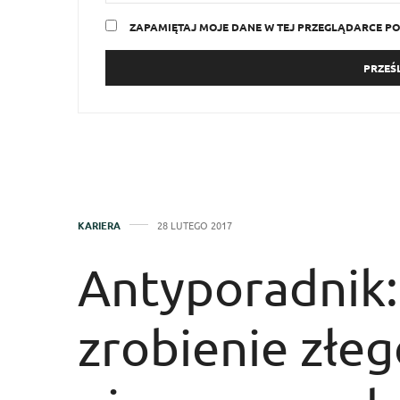
ZAPAMIĘTAJ MOJE DANE W TEJ PRZEGLĄDARCE PO
KARIERA
28 LUTEGO 2017
Antyporadnik:
zrobienie złe