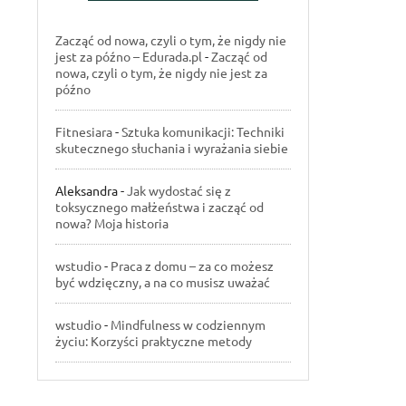
Zacząć od nowa, czyli o tym, że nigdy nie
jest za późno – Edurada.pl
-
Zacząć od
nowa, czyli o tym, że nigdy nie jest za
późno
Fitnesiara
-
Sztuka komunikacji: Techniki
skutecznego słuchania i wyrażania siebie
Aleksandra
-
Jak wydostać się z
toksycznego małżeństwa i zacząć od
nowa? Moja historia
wstudio
-
Praca z domu – za co możesz
być wdzięczny, a na co musisz uważać
wstudio
-
Mindfulness w codziennym
życiu: Korzyści praktyczne metody