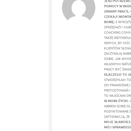
JEŚLI POTRZEBU
POMOCY W BUDO
ZMIANY PRACY,
CZEKAJ! SKONTA
ROBIĘ:
Z WYKSZTA
SPRZEDAŻY I MA
COACHING COMM
TAKŻE INDYWIDU
INNYCH, BY MÓC
KLIENTÓW SŁOWA
ZACZYNAJĄ NABI
SOBIE, JAK WYMI
WŁASNYMI NATUR
PRACY BYĆ ŚWIA
DLACZEGO TU J
STWORZYŁAM TO 
DO PRAWDZIWEJ 
PRZYGOTOWAŃ I 
TO WŁAŚCIWA DR
W MOIM ŻYCIU
:
J
WBREW SOBIE DL
PODYKTOWANE SE
SATYSFAKCJĄ, ŻE
MOJE SŁABOŚCI:
MÓJ SPRAWDZON