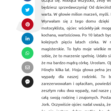
ucząca się. Robiąca wszystko, żeby w
będziesz sprzedawczynią! Od dziecińst
warta. W głowie milion marzeń, myśli.
Wyrwałam się z tego domu dzięki
motocyklista, ojciec wściekły-jak mo
kochana, wartościowa. Po 10 latach byc
kolejnych pięciu latach córka. W m
magisterskie. To było moje wielkie 
sobie, że to marzenie spełnię. Udało s
że ma bardzo mądrą córkę. Urosłam. Ojc
Minęło kilka lat. Moja głowa pełna j
wypady dla naszej rodzinki. To b
zarezerwowałam i opłaciłam, powiedz
zeszłym roku dwa wypady, nad nasze p
całą swoją rodzinę i znajomych. Post
Jork. Oczywiście ojciec nadal uważa, ż