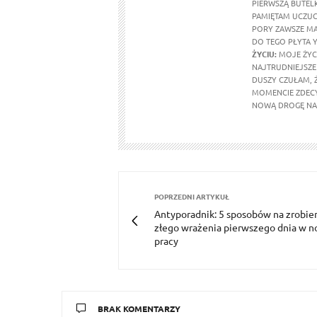
PIERWSZĄ BUTEL
PAMIĘTAM UCZUCI
PORY ZAWSZE MA
DO TEGO PŁYTA Y
ŻYCIU:
MOJE ŻYCI
NAJTRUDNIEJSZE 
DUSZY CZUŁAM, 
MOMENCIE ZDECY
NOWĄ DROGĘ NA 
POPRZEDNI ARTYKUŁ
Antyporadnik: 5 sposobów na zrobie
złego wrażenia pierwszego dnia w n
pracy
BRAK KOMENTARZY