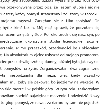
szyscy byli zadowoleni. Szkoła wybrana przez rodziców-
wa przekonywana przez ojca, że jestem głupia i nic nie
 Niestety każdy pomysł stłamszony i zduszany w zarodku.
 mojemu mężowi. Zaczęłam się z Nim spotykać. On
gę być z kimś takim. Mój mąż sprawił, że poczułam się
ia razem wzięliśmy ślub. Po roku urodził się nasz syn, po
iędzyczasie ukończyłam studia licencjackie, później
marzenie. Mimo przeszkód, przeciwności losu obiecałam
ię. Na absolutorium ojciec usłyszał od mojego promotora,
iec przez chwilę czuł się dumny, później było jak zwykle.
est pomysłów na życie. Zorganizowałam dwa zagraniczne
yła niespodzianka dla męża, więc kiedy wszystko
iałam mu, żeby się pakował, bo jedziemy na wakacje. W
olskie morze i w polskie góry. W tym roku zaskoczyłam
anowiłam spełnić największe marzenie i odwiedzić Nowy
e to głupi pomysł, że nawet za darmo by tam nie pojechał.