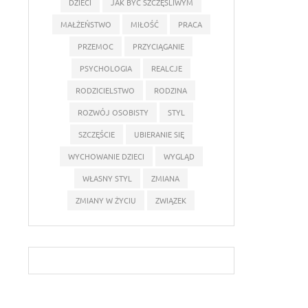
DZIECI
JAK BYĆ SZCZĘŚLIWYM
MAŁŻEŃSTWO
MIŁOŚĆ
PRACA
PRZEMOC
PRZYCIĄGANIE
PSYCHOLOGIA
REALCJE
RODZICIELSTWO
RODZINA
ROZWÓJ OSOBISTY
STYL
SZCZĘŚCIE
UBIERANIE SIĘ
WYCHOWANIE DZIECI
WYGLĄD
WŁASNY STYL
ZMIANA
ZMIANY W ŻYCIU
ZWIĄZEK