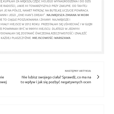
KĘ KUPIŁAM ZA WIĘKSZĄ CZĘŚĆ MOJEGO WYNAGRODZENIA I DO DZIŚ
E RADOŚCI, JAKIE MI TOWARZYSZYŁO PRZY ZAKUPIE. OD TAMTEJ
M JE NA PÓŁCE, NAWET PATRZĄC NA BUTELKĘ UCZUCIE POWRACA.
ANNI I JEGO „ONE MAN'S DREAM”.
NAJWIĘKSZA ZMIANA W MOIM
E TO CIĄGŁE POSZUKIWANIA I ZMIANY. NAJWIĘKSZE I
MIAŁY MIEJSCE W 2012 ROKU. PRZESTAŁAM SIĘ UŚMIECHAĆ I W GŁĘBI
ŻE POWINNAM BYĆ W INNYM MIEJSCU. DLATEGO W JEDNYM
DOWAŁAM SIĘ ZOSTAWIĆ ÓWCZESNĄ RZECZYWISTOŚĆ I ZNALEŹĆ
KAŻDEJ PŁASZCZYŹNIE.
MIEJSCOWOŚĆ: WARSZAWA
NASTĘPNY ARTYKUŁ
nie
Nie lubisz swojego ciała? Sprawdź, co ma na
owej
to wpływ i jak się pozbyć negatywnych ocen