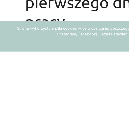
pierwszego dn
pracy
Strona wykorzystuje pliki cookies w celu obsługi jej poszcze
(Instagram, Facebook). Jeżeli ustawieni
Autor:
JOANNA SOBIESKA
W końcu nadszedł ten dzień. Zmie
kolegami z firmy starannie przyg
wyczyściłeś buty, aby wywrzeć na ws
najdrobniejsze szczegóły – w końcu 
wywołasz na nowo poznanych ludzia
błahe błędy szybko mogą zamienić
utrudnić ci zbudowanie dobrych rel
Jakich błędów unikać podczas pierwsze