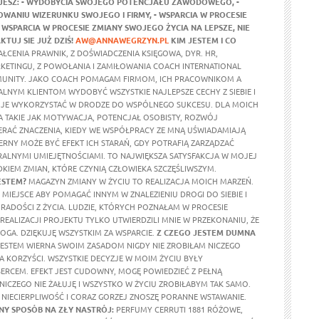
JESZ:
- WYDOBYCIA SWOJEGO POTENCJAŁU ZAWODOWEGO,
-
WANIU WIZERUNKU SWOJEGO I FIRMY,
- WSPARCIA W PROCESIE
- WSPARCIA W PROCESIE ZMIANY SWOJEGO ŻYCIA NA LEPSZE,
NIE
KTUJ SIE JUŻ DZIŚ!
AW@ANNAWEGRZYN.PL
KIM JESTEM I CO
ŁCENIA PRAWNIK, Z DOŚWIADCZENIA KSIĘGOWA, DYR. HR,
RKETINGU, Z POWOŁANIA I ZAMIŁOWANIA COACH INTERNATIONAL
UNITY. JAKO COACH POMAGAM FIRMOM, ICH PRACOWNIKOM A
ALNYM KLIENTOM WYDOBYĆ WSZYSTKIE NAJLEPSZE CECHY Z SIEBIE I
 JE WYKORZYSTAĆ W DRODZE DO WSPÓLNEGO SUKCESU. DLA MOICH
 TAKIE JAK MOTYWACJA, POTENCJAŁ OSOBISTY, ROZWÓJ
ERAĆ ZNACZENIA, KIEDY WE WSPÓŁPRACY ZE MNĄ UŚWIADAMIAJĄ
ERNY MOŻE BYĆ EFEKT ICH STARAŃ, GDY POTRAFIĄ ZARZĄDZAĆ
ALNYMI UMIEJĘTNOŚCIAMI. TO NAJWIĘKSZA SATYSFAKCJA W MOJEJ
DKIEM ZMIAN, KTÓRE CZYNIĄ CZŁOWIEKA SZCZĘŚLIWSZYM.
ESTEM?
MAGAZYN ZMIANY W ŻYCIU TO REALIZACJA MOICH MARZEŃ.
MIEJSCE ABY POMAGAĆ INNYM W ZNALEZIENIU DROGI DO SIEBIE I
RADOŚCI Z ŻYCIA. LUDZIE, KTÓRYCH POZNAŁAM W PROCESIE
REALIZACJI PROJEKTU TYLKO UTWIERDZILI MNIE W PRZEKONANIU, ŻE
OGA. DZIĘKUJĘ WSZYSTKIM ZA WSPARCIE.
Z CZEGO JESTEM DUMNA
ESTEM WIERNA SWOIM ZASADOM NIGDY NIE ZROBIŁAM NICZEGO
A KORZYŚCI. WSZYSTKIE DECYZJE W MOIM ŻYCIU BYŁY
RCEM. EFEKT JEST CUDOWNY, MOGĘ POWIEDZIEĆ Z PEŁNĄ
 NICZEGO NIE ŻAŁUJĘ I WSZYSTKO W ŻYCIU ZROBIŁABYM TAK SAMO.
NIECIERPLIWOŚĆ I CORAZ GORZEJ ZNOSZĘ PORANNE WSTAWANIE.
Y SPOSÓB NA ZŁY NASTRÓJ:
PERFUMY CERRUTI 1881 RÓŻOWE,