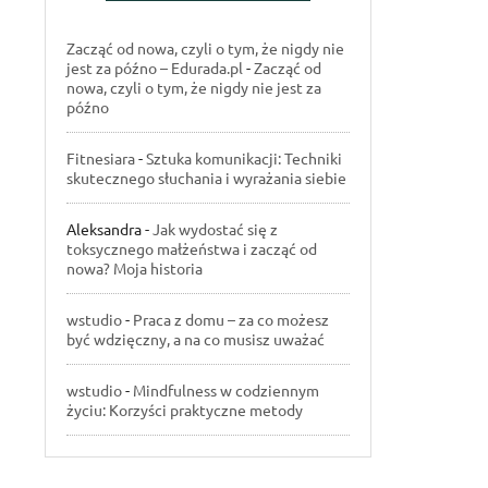
Zacząć od nowa, czyli o tym, że nigdy nie
jest za późno – Edurada.pl
-
Zacząć od
nowa, czyli o tym, że nigdy nie jest za
późno
Fitnesiara
-
Sztuka komunikacji: Techniki
skutecznego słuchania i wyrażania siebie
Aleksandra
-
Jak wydostać się z
toksycznego małżeństwa i zacząć od
nowa? Moja historia
wstudio
-
Praca z domu – za co możesz
być wdzięczny, a na co musisz uważać
wstudio
-
Mindfulness w codziennym
życiu: Korzyści praktyczne metody