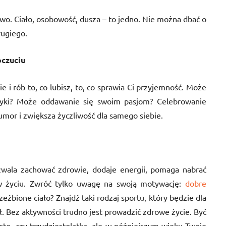
iowo. Ciało, osobowość, dusza – to jedno. Nie można dbać o
rugiego.
oczuciu
ie i rób to, co lubisz, to, co sprawia Ci przyjemność. Może
zyki? Może oddawanie się swoim pasjom? Celebrowanie
mor i zwiększa życzliwość dla samego siebie.
ozwala zachować zdrowie, dodaje energii, pomaga nabrać
 w życiu. Zwróć tylko uwagę na swoją motywację:
dobre
eźbione ciało? Znajdź taki rodzaj sportu, który będzie dla
ł. Bez aktywności trudno jest prowadzić zdrowe życie. Być
to- czy trzydziestolatka, ale w późniejszym wieku Twoje