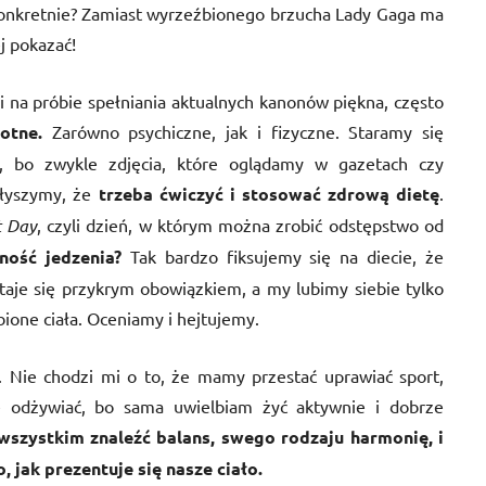
konkretnie? Zamiast wyrzeźbionego brzucha Lady Gaga ma
ej pokazać!
i na próbie spełniania aktualnych kanonów piękna, często
otne.
Zarówno psychiczne, jak i fizyczne. Staramy się
e, bo zwykle zdjęcia, które oglądamy w gazetach czy
słyszymy, że
trzeba ćwiczyć i stosować zdrową dietę
.
t Day
, czyli dzień, w którym można zrobić odstępstwo od
ność jedzenia?
Tak bardzo fiksujemy się na diecie, że
aje się przykrym obowiązkiem, a my lubimy siebie tylko
one ciała. Oceniamy i hejtujemy.
. Nie chodzi mi o to, że mamy przestać uprawiać sport,
ę odżywiać, bo sama uwielbiam żyć aktywnie i dobrze
szystkim znaleźć balans, swego rodzaju harmonię, i
, jak prezentuje się nasze ciało.