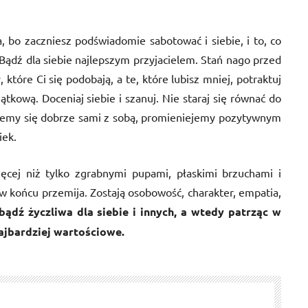
, bo zaczniesz podświadomie sabotować i siebie, i to, co
e. Bądź dla siebie najlepszym przyjacielem. Stań nago przed
tóre Ci się podobają, a te, które lubisz mniej, potraktuj
ątkową. Doceniaj siebie i szanuj. Nie staraj się równać do
czujemy się dobrze sami z sobą, promieniejemy pozytywnym
iek.
ęcej niż tylko zgrabnymi pupami, płaskimi brzuchami i
w końcu przemija. Zostają osobowość, charakter, empatia,
ądź życzliwa dla siebie i innych, a wtedy patrząc w
najbardziej wartościowe.