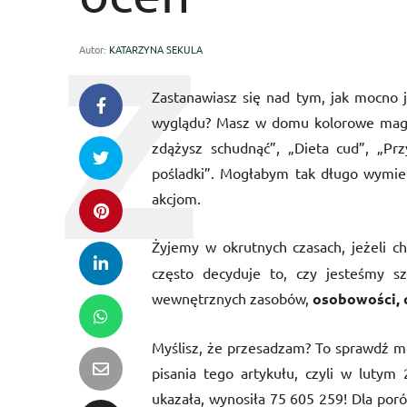
Autor:
KATARZYNA SEKULA
Zastanawiasz się nad tym, jak mocno
wyglądu? Masz w domu kolorowe magaz
zdążysz schudnąć”, „Dieta cud”, „Prz
pośladki”. Mogłabym tak długo wymien
akcjom.
Żyjemy w okrutnych czasach, jeżeli c
często decyduje to, czy jesteśmy sz
wewnętrznych zasobów,
osobowości, c
Myślisz, że przesadzam? To sprawdź me
pisania tego artykułu, czyli w lutym 
ukazała, wynosiła 75 605 259! Dla por