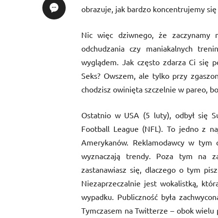
obrazuje, jak bardzo koncentrujemy się
Nic więc dziwnego, że zaczynamy 
odchudzania czy maniakalnych treni
wyglądem. Jak często zdarza Ci się p
Seks? Owszem, ale tylko przy zgaszo
chodzisz owinięta szczelnie w pareo, bo
Ostatnio w USA (5 luty), odbył się S
Football League (NFL). To jedno z n
Amerykanów. Reklamodawcy w tym cza
wyznaczają trendy. Poza tym na z
zastanawiasz się, dlaczego o tym pi
Niezaprzeczalnie jest wokalistką, któr
wypadku. Publiczność była zachwycona
Tymczasem na Twitterze – obok wielu p