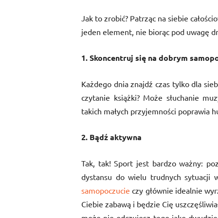
Jak to zrobić? Patrząc na siebie całośc
jeden element, nie biorąc pod uwagę d
1. Skoncentruj się na dobrym samop
Każdego dnia znajdź czas tylko dla sieb
czytanie książki? Może słuchanie mu
takich małych przyjemności poprawia hu
2. Bądź aktywna
Tak, tak! Sport jest bardzo ważny: p
dystansu do wielu trudnych sytuacji
samopoczucie
czy głównie idealnie wyrz
Ciebie zabawą i będzie Cię uszczęśliwia
może nie odczujesz tego jako dwudzies