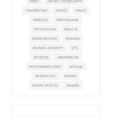
DZIECI
JAK BYĆ SZCZĘŚLIWYM
MAŁŻEŃSTWO
MIŁOŚĆ
PRACA
PRZEMOC
PRZYCIĄGANIE
PSYCHOLOGIA
REALCJE
RODZICIELSTWO
RODZINA
ROZWÓJ OSOBISTY
STYL
SZCZĘŚCIE
UBIERANIE SIĘ
WYCHOWANIE DZIECI
WYGLĄD
WŁASNY STYL
ZMIANA
ZMIANY W ŻYCIU
ZWIĄZEK