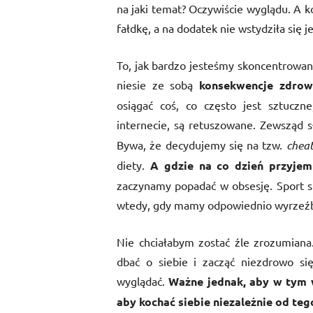
na jaki temat? Oczywiście wyglądu. A 
fałdkę, a na dodatek nie wstydziła się j
To, jak bardzo jesteśmy skoncentrowan
niesie ze sobą
konsekwencje zdrow
osiągać coś, co często jest sztuczn
internecie, są retuszowane. Zewsząd 
Bywa, że decydujemy się na tzw.
chea
diety.
A gdzie na co dzień przyjem
zaczynamy popadać w obsesję. Sport st
wtedy, gdy mamy odpowiednio wyrzeźbi
Nie chciałabym zostać źle zrozumiana
dbać o siebie i zacząć niezdrowo si
wyglądać.
Ważne jednak, aby w tym w
aby kochać siebie niezależnie od tego