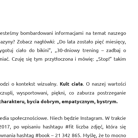
 jesteśmy bombardowani informacjami na temat naszego
yny? Zobacz nagłówki: „Do lata zostało pięć miesięcy,
ygotuj ciało do bikini”, „30-dniowy trening – zadbaj o
iać. Czuję się tym przytłoczona i mówię: „Stop!” takim
hodzi o kontekst wizualny.
Kult ciała
. O naszej wartości
czupli, wysportowani, piękni, co zaburza postrzeganie
harakteru, bycia dobrym, empatycznym, bystrym.
dia społecznościowe. Niech będzie Instagram. W trakcie
2017, po wpisaniu hashtagu #fit liczba zdjęć, która się
ównania hashtag #book – 21 342 865. Myślę, że to mocno