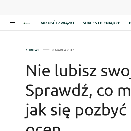
MIŁOŚĆ I ZWIĄZKI
SUKCES I PIENIĄDZE
ZDROWIE
8 MARCA 2017
Nie lubisz swo
Sprawdź, co m
jak się pozby
ocen