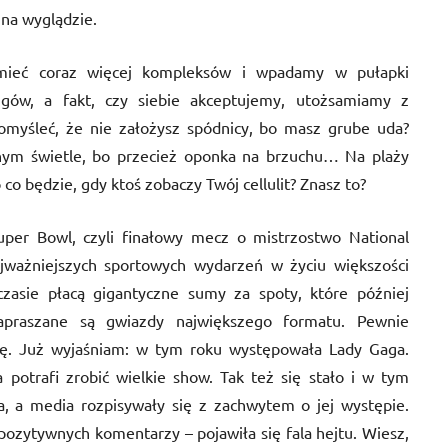
 na wyglądzie.
mieć coraz więcej kompleksów i wpadamy w pułapki
ngów, a fakt, czy siebie akceptujemy, utożsamiamy z
omyśleć, że nie założysz spódnicy, bo masz grube uda?
nym świetle, bo przecież oponka na brzuchu… Na plaży
 co będzie, gdy ktoś zobaczy Twój cellulit? Znasz to?
uper Bowl, czyli finałowy mecz o mistrzostwo National
ajważniejszych sportowych wydarzeń w życiu większości
sie płacą gigantyczne sumy za spoty, które później
apraszane są gwiazdy największego formatu. Pewnie
szę. Już wyjaśniam: w tym roku występowała Lady Gaga.
a potrafi zrobić wielkie show. Tak też się stało i w tym
, a media rozpisywały się z zachwytem o jej występie.
ozytywnych komentarzy – pojawiła się fala hejtu. Wiesz,