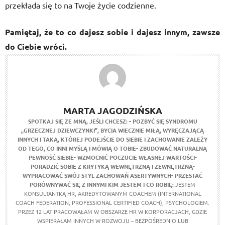
przekłada się to na Twoje życie codzienne.
Pamiętaj, że to co dajesz sobie i dajesz innym, zawsze
do Ciebie wróci.
MARTA JAGODZIŃSKA
SPOTKAJ SIĘ ZE MNĄ, JEŚLI CHCESZ:
- POZBYĆ SIĘ SYNDROMU
„GRZECZNEJ DZIEWCZYNKI”, BYCIA WIECZNIE MIŁĄ, WYRĘCZAJĄCĄ
INNYCH I TAKĄ, KTÓREJ PODEJŚCIE DO SIEBIE I ZACHOWANIE ZALEŻY
OD TEGO, CO INNI MYŚLĄ I MÓWIĄ O TOBIE
- ZBUDOWAĆ NATURALNĄ
PEWNOŚĆ SIEBIE
- WZMOCNIĆ POCZUCIE WŁASNEJ WARTOŚCI
-
PORADZIĆ SOBIE Z KRYTYKĄ WEWNĘTRZNĄ I ZEWNĘTRZNĄ
-
WYPRACOWAĆ SWÓJ STYL ZACHOWAŃ ASERTYWNYCH
- PRZESTAĆ
PORÓWNYWAĆ SIĘ Z INNYMI
KIM JESTEM I CO ROBIĘ:
JESTEM
KONSULTANTKĄ HR, AKREDYTOWANYM COACHEM (INTERNATIONAL
COACH FEDERATION, PROFESSIONAL CERTIFIED COACH), PSYCHOLOGIEM.
PRZEZ 12 LAT PRACOWAŁAM W OBSZARZE HR W KORPORACJACH, GDZIE
WSPIERAŁAM INNYCH W ROZWOJU – BEZPOŚREDNIO LUB