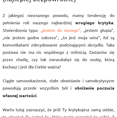
Z jakiegoś nieznanego powodu, mamy tendencję do
pełnienia roli naszego najbardziej
wrogiego krytyka
.
Stwierdzenia typu:
„jestem do niczego”,
„jestem głupia”,
„nie jestem godna sukcesu”, „to jest moja wina”, itd są
komunikatami zdecydowanie podcinającymi skrzydła. Taka
postawa nie ma nic wspólnego z miłością. Zastanów się
przez chwilę, czy tak zwracałabyś się do osoby, którą
kochasz i jest dla Ciebie ważna?
Ciągłe samooskarżenie, stałe obwinianie i samokrytycyzm
powodują przede wszystkim ból i
obniżenie poczucia
własnej wartości
.
Warto tutaj zaznaczyć, że jeśli Ty krytykujesz samą siebie,
to również Ty jesteś tą, która może przestać to robić. Z