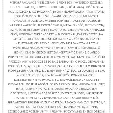
WSPÓŁPRACUJĄC Z MENEDŻERAMI ŚREDNIEGO I WYŻSZEGO SZCZEBLA.
OBECNIE PRACUJĘ GŁÓWNIE Z KOBIETAMI, KTÓRE MAJĄ DOŚĆ GRANIA
ROLI „GRZECZNEJ DZIEWCZYNKI”, BYCIA NIEZAUWAŻALNĄ I TAKĄ, KTÓREJ
PODEJŚCIE DO SIEBIE I ZACHOWANIE ZALEŻY OD OPINII INNYCH I
POMAGAM IM UWIERZYĆ W SIEBIE POPRZEZ PRACĘ NAD POCZUCIEM
WŁASNEJ WARTOŚCI, BUDOWAĆ SWOJĄ NIEZALEŻNOŚĆ, AUTENTYCZNĄ
PEWNOŚĆ SIEBIE I ODWAŻNIE SIĘGAĆ PO TO, CZEGO ONE TAK NAPRAWDĘ
CHCĄ. WSPIERAM TAKŻE KOBIETY W BUDOWANIU „KARIERY SZYTEJ NA
MIARĘ”.
DLACZEGO TU JESTEM?
ZMIANY WOKÓŁ NAS DZIEJĄ SIĘ
NIEUSTANNIE, CZY TEGO CHCEMY, CZY NIE I ZA KAŻDYM RAZEM
WYWIERAJĄ NA NAS WPŁYW. I NIBY JESTEŚMY TEGO ŚWIADOMI, A
JEDNAK CZASEM CIĘŻKO JEST ZAAKCEPTOWAĆ ZMIANĘ. DLATEGO
POPRZEZ MOJE ARTYKUŁY CHCIAŁABYM WSPIERAĆ INNYCH W PRZEJŚCIU
PRZEZ ZMIANY W ZGODZIE ZE SOBĄ, Z ZADBANIEM O POCZUCIE WŁASNEJ
WARTOŚCI I SIŁĄ DO ICH PRZEZWYCIĘŻANIA.
Z CZEGO JESTEM DUMNA W
MOIM ŻYCIU:
NAJBARDZIEJ JESTEM DUMNA Z TEGO, ŻE UDAJE MI SIĘ ŻYĆ
W ZGODZIE ZE SOBĄ, REALIZOWAĆ SWÓJ POMYSŁ NA ŻYCIE I
KONSEKWENTNIE ROZWIJAĆ SIĘ W NAJWAŻNIEJSZYCH DLA MNIE
OBSZARACH.
MOJE SŁABOŚCI:
GORZKA CZEKOLADA, MUZYKA CHILL OUT,
BIAŁE TULIPANY, PARYŻ, LITERATURA ZWIĄZANA Z ROZWOJEM
OSOBISTYM, A CZASEM COŚ BARDZIEJ EKSTREMALNEGO, JAK SKOK ZE
SPADOCHRONEM, CZY DYNAMICZNA JAZDA SAMOCHODEM.
MÓJ
SPRAWDZONY SPOSÓB NA ZŁY NASTRÓJ:
RZADKO MAM ZŁY NASTRÓJ, A
ZAPOBIEGA TEMU KAŻDA CHWILA SPĘDZONA Z MOJĄ RODZINĄ,
SZCZEGÓLNIE Z ROZEŚMIANYMI I PEŁNYMI POZYTYWNEJ ENERGII DZIEĆMI,