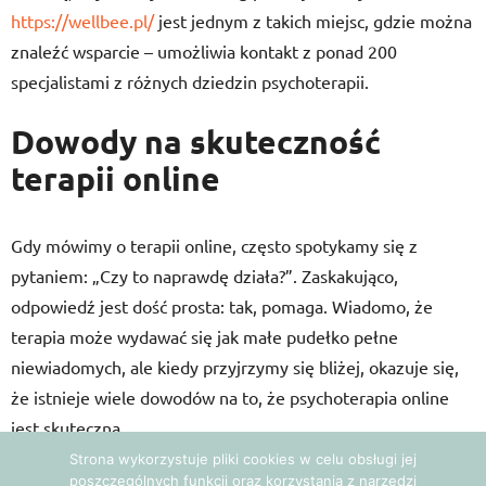
https://wellbee.pl/
jest jednym z takich miejsc, gdzie można
znaleźć wsparcie – umożliwia kontakt z ponad 200
specjalistami z różnych dziedzin psychoterapii.
Dowody na skuteczność
terapii online
Gdy mówimy o terapii online, często spotykamy się z
pytaniem: „Czy to naprawdę działa?”. Zaskakująco,
odpowiedź jest dość prosta: tak, pomaga. Wiadomo, że
terapia może wydawać się jak małe pudełko pełne
niewiadomych, ale kiedy przyjrzymy się bliżej, okazuje się,
że istnieje wiele dowodów na to, że psychoterapia online
jest skuteczna.
Strona wykorzystuje pliki cookies w celu obsługi jej
poszczególnych funkcji oraz korzystania z narzędzi
Na przykład, badanie przeprowadzone przez Selmi i