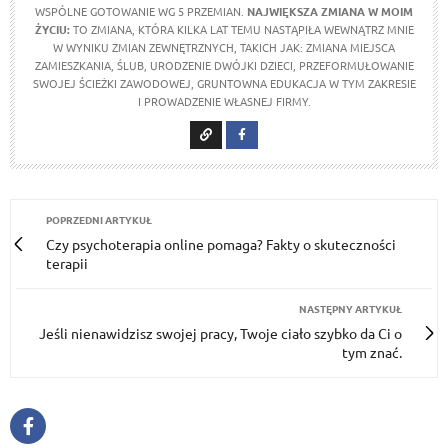
WSPÓLNE GOTOWANIE WG 5 PRZEMIAN.
NAJWIĘKSZA ZMIANA W MOIM
ŻYCIU:
TO ZMIANA, KTÓRA KILKA LAT TEMU NASTĄPIŁA WEWNĄTRZ MNIE
W WYNIKU ZMIAN ZEWNĘTRZNYCH, TAKICH JAK: ZMIANA MIEJSCA
ZAMIESZKANIA, ŚLUB, URODZENIE DWÓJKI DZIECI, PRZEFORMUŁOWANIE
SWOJEJ ŚCIEŻKI ZAWODOWEJ, GRUNTOWNA EDUKACJA W TYM ZAKRESIE
I PROWADZENIE WŁASNEJ FIRMY.
POPRZEDNI ARTYKUŁ
Czy psychoterapia online pomaga? Fakty o skuteczności
terapii
NASTĘPNY ARTYKUŁ
Jeśli nienawidzisz swojej pracy, Twoje ciało szybko da Ci o
tym znać.