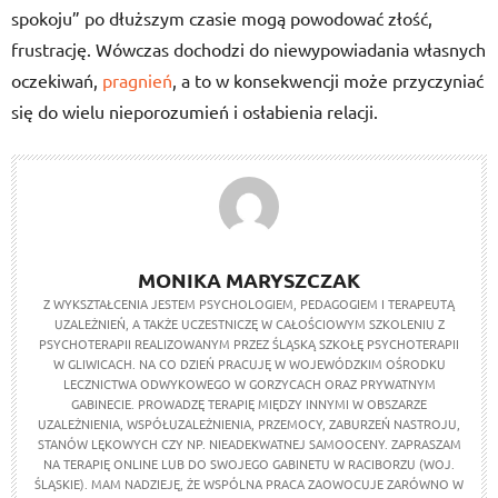
spokoju” po dłuższym czasie mogą powodować złość,
frustrację. Wówczas dochodzi do niewypowiadania własnych
oczekiwań,
pragnień
, a to w konsekwencji może przyczyniać
się do wielu nieporozumień i osłabienia relacji.
MONIKA MARYSZCZAK
Z WYKSZTAŁCENIA JESTEM PSYCHOLOGIEM, PEDAGOGIEM I TERAPEUTĄ
UZALEŻNIEŃ, A TAKŻE UCZESTNICZĘ W CAŁOŚCIOWYM SZKOLENIU Z
PSYCHOTERAPII REALIZOWANYM PRZEZ ŚLĄSKĄ SZKOŁĘ PSYCHOTERAPII
W GLIWICACH. NA CO DZIEŃ PRACUJĘ W WOJEWÓDZKIM OŚRODKU
LECZNICTWA ODWYKOWEGO W GORZYCACH ORAZ PRYWATNYM
GABINECIE. PROWADZĘ TERAPIĘ MIĘDZY INNYMI W OBSZARZE
UZALEŻNIENIA, WSPÓŁUZALEŻNIENIA, PRZEMOCY, ZABURZEŃ NASTROJU,
STANÓW LĘKOWYCH CZY NP. NIEADEKWATNEJ SAMOOCENY. ZAPRASZAM
NA TERAPIĘ ONLINE LUB DO SWOJEGO GABINETU W RACIBORZU (WOJ.
ŚLĄSKIE). MAM NADZIEJĘ, ŻE WSPÓLNA PRACA ZAOWOCUJE ZARÓWNO W