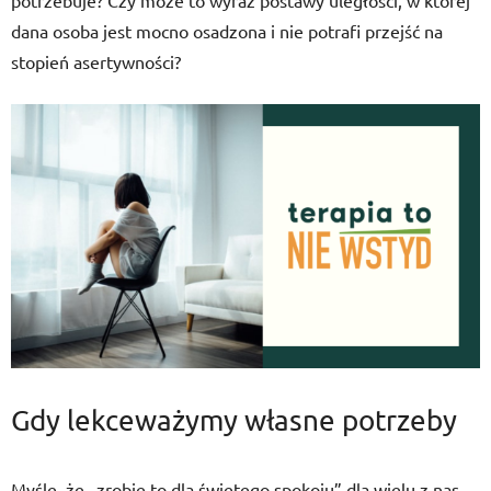
potrzebuje? Czy może to wyraz postawy uległości, w której
dana osoba jest mocno osadzona i nie potrafi przejść na
stopień asertywności?
Gdy lekceważymy własne potrzeby
Myślę, że „zrobię to dla świętego spokoju” dla wielu z nas