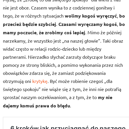
nie jest obce. Czasem wynika to z codziennej gonitwy i
tego, że w różnych sytuacjach
wolimy kogoś wyręczyć
,
bo
przecież będzie szybciej
.
Czasami wyręczamy kogoś
,
bo
mamy poczucie
,
że zrobimy coś lepiej
. Mimo że później
narzekamy, że wszystko jest „na naszej głowie”. Taki obraz
widać często w relacji rodzic–dziecko lub między
partnerami. Nierzadko słychać zarzuty dotyczące braku
pomocy ze strony bliskich, a pomimo wykonania przez nich
obowiązków zdarza się, że zamiast podziękowania
otrzymują oni
krytykę
. Być może robienie czegoś „dla
świętego spokoju” nie wiąże się z tym, że inni nie potrafią
sprostać naszym oczekiwaniom, a z tym, że to
my nie
dajemy komuś prawa do błędu
.