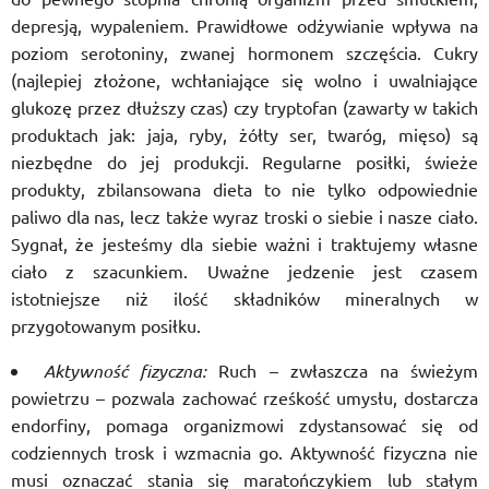
depresją, wypaleniem. Prawidłowe odżywianie wpływa na
poziom serotoniny, zwanej hormonem szczęścia. Cukry
(najlepiej złożone, wchłaniające się wolno i uwalniające
glukozę przez dłuższy czas) czy tryptofan (zawarty w takich
produktach jak: jaja, ryby, żółty ser, twaróg, mięso) są
niezbędne do jej produkcji. Regularne posiłki, świeże
produkty, zbilansowana dieta to nie tylko odpowiednie
paliwo dla nas, lecz także wyraz troski o siebie i nasze ciało.
Sygnał, że jesteśmy dla siebie ważni i traktujemy własne
ciało z szacunkiem. Uważne jedzenie jest czasem
istotniejsze niż ilość składników mineralnych w
przygotowanym posiłku.
Aktywność fizyczna:
Ruch – zwłaszcza na świeżym
powietrzu – pozwala zachować rześkość umysłu, dostarcza
endorfiny, pomaga organizmowi zdystansować się od
codziennych trosk i wzmacnia go. Aktywność fizyczna nie
musi oznaczać stania się maratończykiem lub stałym