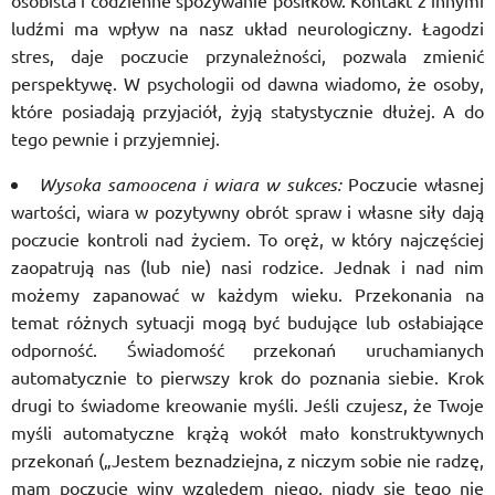
osobista i codzienne spożywanie posiłków. Kontakt z innymi
ludźmi ma wpływ na nasz układ neurologiczny. Łagodzi
stres, daje poczucie przynależności, pozwala zmienić
perspektywę. W psychologii od dawna wiadomo, że osoby,
które posiadają przyjaciół, żyją statystycznie dłużej. A do
tego pewnie i przyjemniej.
Wysoka samoocena i wiara w sukces:
Poczucie własnej
wartości, wiara w pozytywny obrót spraw i własne siły dają
poczucie kontroli nad życiem. To oręż, w który najczęściej
zaopatrują nas (lub nie) nasi rodzice. Jednak i nad nim
możemy zapanować w każdym wieku. Przekonania na
temat różnych sytuacji mogą być budujące lub osłabiające
odporność. Świadomość przekonań uruchamianych
automatycznie to pierwszy krok do poznania siebie. Krok
drugi to świadome kreowanie myśli. Jeśli czujesz, że Twoje
myśli automatyczne krążą wokół mało konstruktywnych
przekonań („Jestem beznadziejna, z niczym sobie nie radzę,
mam poczucie winy względem niego, nigdy się tego nie