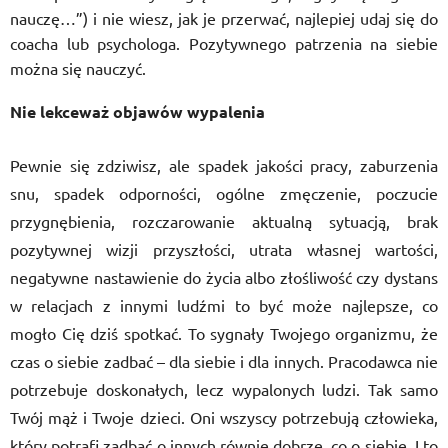
nauczę…”) i nie wiesz, jak je przerwać, najlepiej udaj się do
coacha lub psychologa. Pozytywnego patrzenia na siebie
można się nauczyć.
Nie lekceważ objawów wypalenia
Pewnie się zdziwisz, ale spadek jakości pracy, zaburzenia
snu, spadek odporności, ogólne zmęczenie, poczucie
przygnębienia, rozczarowanie aktualną sytuacją, brak
pozytywnej wizji przyszłości, utrata własnej wartości,
negatywne nastawienie do życia albo złośliwość czy dystans
w relacjach z innymi ludźmi to być może najlepsze, co
mogło Cię dziś spotkać. To sygnały Twojego organizmu, że
czas o siebie zadbać – dla siebie i dla innych. Pracodawca nie
potrzebuje doskonałych, lecz wypalonych ludzi. Tak samo
Twój mąż i Twoje dzieci. Oni wszyscy potrzebują człowieka,
który potrafi zadbać o innych równie dobrze, co o siebie. I to