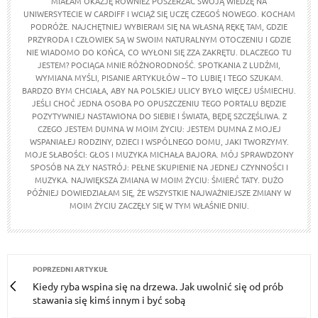
MIAŁAM OKAZJĘ RÓWNIEŻ POSZERZAĆ SWOJĄ WIEDZĘ NA
UNIWERSYTECIE W CARDIFF I WCIĄŻ SIĘ UCZĘ CZEGOŚ NOWEGO. KOCHAM
PODRÓŻE. NAJCHĘTNIEJ WYBIERAM SIĘ NA WŁASNĄ RĘKĘ TAM, GDZIE
PRZYRODA I CZŁOWIEK SĄ W SWOIM NATURALNYM OTOCZENIU I GDZIE
NIE WIADOMO DO KOŃCA, CO WYŁONI SIĘ ZZA ZAKRĘTU. DLACZEGO TU
JESTEM? POCIĄGA MNIE RÓŻNORODNOŚĆ. SPOTKANIA Z LUDŹMI,
WYMIANA MYŚLI, PISANIE ARTYKUŁÓW – TO LUBIĘ I TEGO SZUKAM.
BARDZO BYM CHCIAŁA, ABY NA POLSKIEJ ULICY BYŁO WIĘCEJ UŚMIECHU.
JEŚLI CHOĆ JEDNA OSOBA PO OPUSZCZENIU TEGO PORTALU BĘDZIE
POZYTYWNIEJ NASTAWIONA DO SIEBIE I ŚWIATA, BĘDĘ SZCZĘŚLIWA. Z
CZEGO JESTEM DUMNA W MOIM ŻYCIU: JESTEM DUMNA Z MOJEJ
WSPANIAŁEJ RODZINY, DZIECI I WSPÓLNEGO DOMU, JAKI TWORZYMY.
MOJE SŁABOŚCI: GŁOS I MUZYKA MICHAŁA BAJORA. MÓJ SPRAWDZONY
SPOSÓB NA ZŁY NASTRÓJ: PEŁNE SKUPIENIE NA JEDNEJ CZYNNOŚCI I
MUZYKA. NAJWIĘKSZA ZMIANA W MOIM ŻYCIU: ŚMIERĆ TATY. DUŻO
PÓŹNIEJ DOWIEDZIAŁAM SIĘ, ŻE WSZYSTKIE NAJWAŻNIEJSZE ZMIANY W
MOIM ŻYCIU ZACZĘŁY SIĘ W TYM WŁAŚNIE DNIU.
POPRZEDNI ARTYKUŁ
Kiedy ryba wspina się na drzewa. Jak uwolnić się od prób
stawania się kimś innym i być sobą