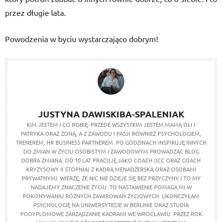
przez długie lata.
Powodzenia w byciu wystarczająco dobrym!
JUSTYNA DAWISKIBA-SPALENIAK
KIM JESTEM I CO ROBIĘ: PRZEDE WSZYSTKIM JESTEM MAMĄ OLI I
PATRYKA ORAZ ŻONĄ, A Z ZAWODU I PASJI RÓWNIEŻ PSYCHOLOGIEM,
TRENEREM, HR BUSINESS PARTNEREM. PO GODZINACH INSPIRUJĘ INNYCH
DO ZMIAN W ŻYCIU OSOBISTYM I ZAWODOWYM PROWADZĄC BLOG
DOBRA ZMIANA. OD 10 LAT PRACUJĘ JAKO COACH (ICC ORAZ COACH
KRYZYSOWY II STOPNIA) Z KADRĄ MENADŻERSKĄ ORAZ OSOBAMI
PRYWATNYMI. WIERZĘ, ŻE NIC NIE DZIEJE SIĘ BEZ PRZYCZYNY I TO MY
NADAJEMY ZNACZENIE ŻYCIU. TO NASTAWIENIE POMAGA MI W
POKONYWANIU RÓŻNYCH ZAWIROWAŃ ŻYCIOWYCH. UKOŃCZYŁAM
PSYCHOLOGIĘ NA UNIWERSYTECIE W BERLINIE ORAZ STUDIA
PODYPLOMOWE ZARZĄDZANIE KADRAMI WE WROCŁAWIU. PRZEZ ROK