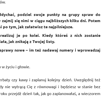
tów.
oddychać, podziel swoje punkty na grupy spraw do
 zajmij się nimi w ciągu najbliższych kilku dni. Potem
i po tym, jak załatwisz te najpilniejsze.
alizuj je po kolei. Kiedy któreś z nich zostanie
ła, jak znikają z Twojej listy.
ę sprawy nowe – im też nadawaj numery i wprowadzaj
w życiu i głowie.
baty czy kawy i zaplanuj kolejny dzień. Uwzględnij też
y nie wytrącą Cię z równowagi i będziesz w stanie bez
kroku przejdź dzień tak, jak go zaplanowałaś, a wieczorem