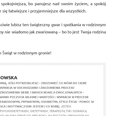
 spokojniejsza, bo panujesz nad swoim życiem, a spokój
 się łatwiejsze i przyjemniejsze dla wszystkich.
ciwie lubisz ten świąteczny gwar i spotkania w rodzinnym
ćby nie wiadomo jak zwariowaną – bo to jest Twoja rodzina
h Świąt w rodzinnym gronie!
ŁOWSKA
 MNĄ, JEŚLI POTRZEBUJESZ:
- ZROZUMIEĆ CO MÓWI DO CIEBIE
 WSPARCIA W ODCHUDZANIU I ZROZUMIENIA PROCESU
 ZROZUMIENIA SIEBIE I SWOICH REAKCJI EMOCJONALNYCH
-
ANIU POCZUCIA WŁASNEJ WARTOŚCI
- WSPARCIA W PROCESIE
: ZAWODOWYM, PRYWATNYM, OSOBISTYM, STYLU ŻYCIA
- POMOC W
JSCA I MOTYWACJI
KIM JESTEM I CO ROBIĘ:
JESTEM
PSYCHODIETETYKIEM, DIETETYKIEM, TERAPEUTĄ TSR I DORADCĄ
M WŁASNĄ FIRMĘ OD 1993 ROKU. NA POCZĄTKU PROWADZIŁAM