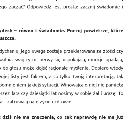
ego zacząć? Odpowiedź jest prosta: zacznij świadomie i
ydech – równo i świadomie. Poczuj powietrze, które
uszcza.
dychaniu, jego uwaga zostaje przekierowana ze złości czy
walnia swój rytm, nerwy się uspokajają, emocje opadają,
 do głosu może dojść racjonale myślenie. Dopiero wtedy
ojej listy jest faktem, a co tylko Twoją interpretacją, tak
omnieniem jakiejś sytuacji. Winowajca o niej nie pamięta
rzez lata czy dziesiątki lat nosimy w sobie żal i urazę. To
a – zatruwają nam życie i zdrowie.
uż dziś nie ma znaczenia, co tak naprawdę nie ma już