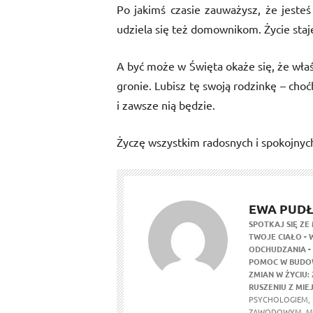
Po jakimś czasie zauważysz, że jesteś
udziela się też domownikom. Życie staje
A być może w Święta okaże się, że właś
gronie. Lubisz tę swoją rodzinkę – cho
i zawsze nią będzie.
Życzę wszystkim radosnych i spokojnyc
EWA PUD
SPOTKAJ SIĘ ZE
TWOJE CIAŁO
-
ODCHUDZANIA
-
POMOC W BUDOW
ZMIAN W ŻYCIU
RUSZENIU Z MIE
PSYCHOLOGIEM, 
ZAWODOWYM. MA