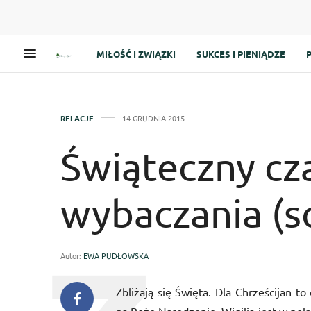
MIŁOŚĆ I ZWIĄZKI
SUKCES I PIENIĄDZE
RELACJE
14 GRUDNIA 2015
Świąteczny cza
wybaczania (so
Autor:
EWA PUDŁOWSKA
Zbliżają się Święta. Dla Chrześcijan 