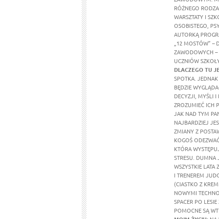
RÓŻNEGO RODZAJ
WARSZTATY I SZ
OSOBISTEGO, PS
AUTORKĄ PROGRA
„12 MOSTÓW” – 
ZAWODOWYCH – 
UCZNIÓW SZKOŁY
DLACZEGO TU J
SPOTKA. JEDNAK 
BĘDZIE WYGLĄDAŁ
DECYZJI, MYŚLI
ZROZUMIEĆ ICH 
JAK NAD TYM PA
NAJBARDZIEJ JE
ZMIANY Z POSTAW
KOGOŚ ODEZWAĆ 
KTÓRA WYSTĘPUJ
STRESU. DUMNA 
WSZYSTKIE LATA
I TRENEREM JUDO
(CIASTKO Z KREM
NOWYMI TECHNO
SPACER PO LESI
POMOCNE SĄ WTE