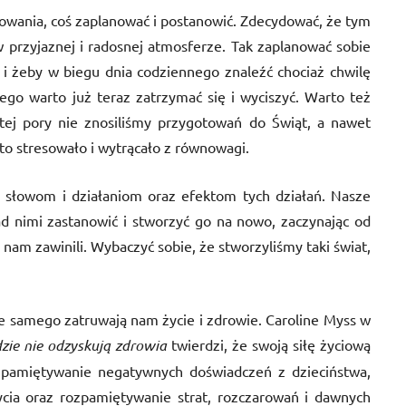
towania, coś zaplanować i postanowić. Zdecydować, że tym
 przyjaznej i radosnej atmosferze. Tak zaplanować sobie
i żeby w biegu dnia codziennego znaleźć chociaż chwilę
tego warto już teraz zatrzymać się i wyciszyć. Warto też
tej pory nie znosiliśmy przygotowań do Świąt, a nawet
to stresowało i wytrącało z równowagi.
 słowom i działaniom oraz efektom tych działań. Nasze
ad nimi zastanowić i stworzyć go na nowo, zaczynając od
nam zawinili. Wybaczyć sobie, że stworzyliśmy taki świat,
bie samego zatruwają nam życie i zdrowie. Caroline Myss w
zie nie odzyskują zdrowia
twierdzi, że swoją siłę życiową
pamiętywanie negatywnych doświadczeń z dzieciństwa,
ycia oraz rozpamiętywanie strat, rozczarowań i dawnych