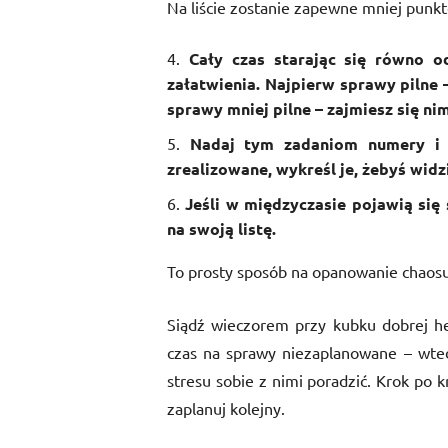
Na liście zostanie zapewne mniej punk
Cały czas starając się równo 
załatwienia. Najpierw sprawy pilne –
sprawy mniej pilne – zajmiesz się nim
Nadaj tym zadaniom numery i re
zrealizowane, wykreśl je, żebyś widzia
Jeśli w międzyczasie pojawią si
na swoją listę.
To prosty sposób na opanowanie chaosu 
Siądź wieczorem przy kubku dobrej her
czas na sprawy niezaplanowane – wted
stresu sobie z nimi poradzić. Krok po 
zaplanuj kolejny.