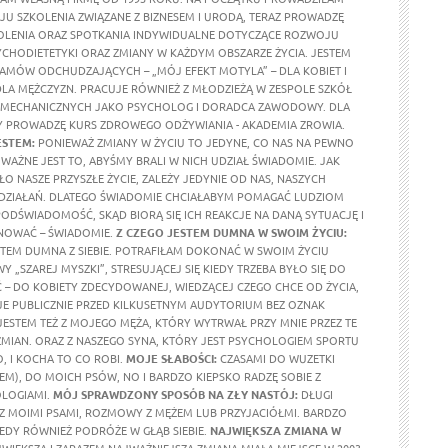
U SZKOLENIA ZWIĄZANE Z BIZNESEM I URODĄ, TERAZ PROWADZĘ
KOLENIA ORAZ SPOTKANIA INDYWIDUALNE DOTYCZĄCE ROZWOJU
YCHODIETETYKI ORAZ ZMIANY W KAŻDYM OBSZARZE ŻYCIA. JESTEM
MÓW ODCHUDZAJĄCYCH – „MÓJ EFEKT MOTYLA” – DLA KOBIET I
DLA MĘŻCZYZN. PRACUJE RÓWNIEŻ Z MŁODZIEŻĄ W ZESPOLE SZKÓŁ
MECHANICZNYCH JAKO PSYCHOLOG I DORADCA ZAWODOWY. DLA
 PROWADZĘ KURS ZDROWEGO ODŻYWIANIA - AKADEMIA ZROWIA.
ESTEM:
PONIEWAŻ ZMIANY W ŻYCIU TO JEDYNE, CO NAS NA PEWNO
WAŻNE JEST TO, ABYŚMY BRALI W NICH UDZIAŁ ŚWIADOMIE. JAK
O NASZE PRZYSZŁE ŻYCIE, ZALEŻY JEDYNIE OD NAS, NASZYCH
 I DZIAŁAŃ. DLATEGO ŚWIADOMIE CHCIAŁABYM POMAGAĆ LUDZIOM
PODŚWIADOMOŚĆ, SKĄD BIORĄ SIĘ ICH REAKCJE NA DANĄ SYTUACJĘ I
NOWAĆ – ŚWIADOMIE.
Z CZEGO JESTEM DUMNA W SWOIM ŻYCIU:
STEM DUMNA Z SIEBIE. POTRAFIŁAM DOKONAĆ W SWOIM ŻYCIU
Y „SZAREJ MYSZKI”, STRESUJĄCEJ SIĘ KIEDY TRZEBA BYŁO SIĘ DO
– DO KOBIETY ZDECYDOWANEJ, WIEDZĄCEJ CZEGO CHCE OD ŻYCIA,
E PUBLICZNIE PRZED KILKUSETNYM AUDYTORIUM BEZ OZNAK
JESTEM TEŻ Z MOJEGO MĘŻA, KTÓRY WYTRWAŁ PRZY MNIE PRZEZ TE
 ZMIAN. ORAZ Z NASZEGO SYNA, KTÓRY JEST PSYCHOLOGIEM SPORTU
, I KOCHA TO CO ROBI.
MOJE SŁABOŚCI:
CZASAMI DO WUZETKI
EM), DO MOICH PSÓW, NO I BARDZO KIEPSKO RADZĘ SOBIE Z
LOGIAMI.
MÓJ SPRAWDZONY SPOSÓB NA ZŁY NASTÓJ:
DŁUGI
E Z MOIMI PSAMI, ROZMOWY Z MĘŻEM LUB PRZYJACIÓŁMI. BARDZO
DY RÓWNIEŻ PODRÓŻE W GŁĄB SIEBIE.
NAJWIĘKSZA ZMIANA W