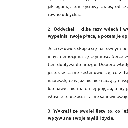
jak ogarnąć ten życiowy chaos, od cz
równo oddychać.
Oddychaj – kilka razy wdech i w
wypełnia Twoje płuca, a potem je op
Jeśli człowiek skupia się na równym od
innych emocji na tę czynność. Serce z
tlen dopływa do mózgu. Dopiero wtedy
jesteś w stanie zastanowić się, co z Tw
naprawdę dziś już nic nieznaczącym wsp
lub nawet nie ma o niej pojęcia, a my p
właśnie te uczucia – a nie sam winowajc
Wykreśl ze swojej listy to, co j
wpływu na Twoje myśli i życie.