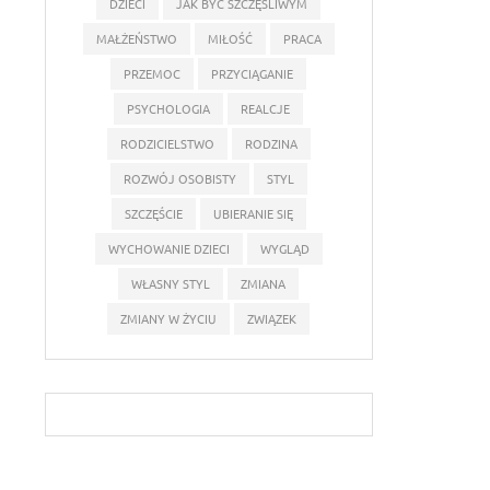
DZIECI
JAK BYĆ SZCZĘŚLIWYM
MAŁŻEŃSTWO
MIŁOŚĆ
PRACA
PRZEMOC
PRZYCIĄGANIE
PSYCHOLOGIA
REALCJE
RODZICIELSTWO
RODZINA
ROZWÓJ OSOBISTY
STYL
SZCZĘŚCIE
UBIERANIE SIĘ
WYCHOWANIE DZIECI
WYGLĄD
WŁASNY STYL
ZMIANA
ZMIANY W ŻYCIU
ZWIĄZEK