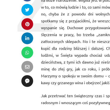
na Boże Narodzenie. Wigilia jest w pols
w to, co mówią ludzie i to, co sami mów
no, chyba że z powodu dni wolnych
spotkamy się z przyjaciółmi, że wreszc
wyspanie się. Duchowe przygotowanie
ślęczenia w pracy, bo trzeba „zamkn
zatłoczonych sklepach. No i te nieszc
kupić dla rodziny bliższej i dalszej.
ludźmi, w Święta wypada chociaż uda
dzieciństwa, z tymi ich dawno już nie
minę do złej gry, jak co roku, i pró
Marzymy o spokoju w swoim domu – chw
kawy czy grzanego wina i obejrzeć jakiś 
Jak przetrwać ten świąteczny czas i s
radosnym i wnoszącym coś pozytywnego