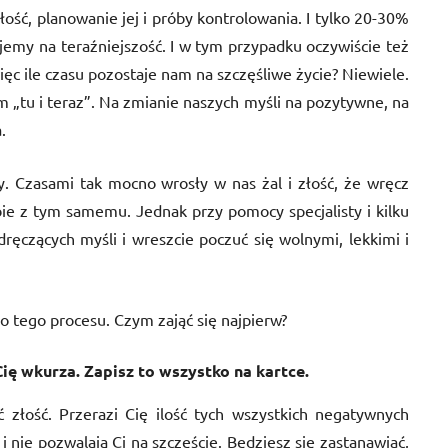
ość, planowanie jej i próby kontrolowania. I tylko 20-30%
jemy na teraźniejszość. I w tym przypadku oczywiście też
więc ile czasu pozostaje nam na szczęśliwe życie? Niewiele.
 „tu i teraz”. Na zmianie naszych myśli na pozytywne, na
.
. Czasami tak mocno wrosły w nas żal i złość, że wręcz
bie z tym samemu. Jednak przy pomocy specjalisty i kilku
ręczących myśli i wreszcie poczuć się wolnymi, lekkimi i
tego procesu. Czym zająć się najpierw?
Cię wkurza. Zapisz to wszystko na kartce.
 złość. Przerazi Cię ilość tych wszystkich negatywnych
 i nie pozwalają Ci na szczęście. Będziesz się zastanawiać,