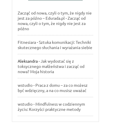
Zacząć od nowa, czyli o tym, że nigdy nie
jest za późno – Edurada.pl
-
Zacząć od
nowa, czyli o tym, że nigdy nie jest za
późno
Fitnesiara
-
Sztuka komunikacji: Techniki
skutecznego słuchania i wyrażania siebie
Aleksandra
-
Jak wydostać się z
toksycznego małżeństwa i zacząć od
nowa? Moja historia
wstudio
-
Praca z domu – za co możesz
być wdzięczny, a na co musisz uważać
wstudio
-
Mindfulness w codziennym
życiu: Korzyści praktyczne metody