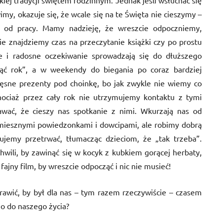
kiej tradycji świętem rodzinnym. Jednak jeśli wsłuchać się
imy, okazuje się, że wcale się na te Święta nie cieszymy –
 od pracy. Mamy nadzieję, że wreszcie odpoczniemy,
ie znajdziemy czas na przeczytanie książki czy po prostu
 i radosne oczekiwanie sprowadzają się do dłuższego
ąć rok”, a w weekendy do biegania po coraz bardziej
zęsne prezenty pod choinkę, bo jak zwykle nie wiemy co
 Chociaż przez cały rok nie utrzymujemy kontaktu z tymi
wać, że cieszy nas spotkanie z nimi. Wkurzają nas od
śmiesznymi powiedzonkami i dowcipami, ale robimy dobrą
bujemy przetrwać, tłumacząc dzieciom, że „tak trzeba”.
ili, by zawinąć się w kocyk z kubkiem gorącej herbaty,
fajny film, by wreszcie odpocząć i nic nie musieć!
prawić, by był dla nas – tym razem rzeczywiście – czasem
 do naszego życia?