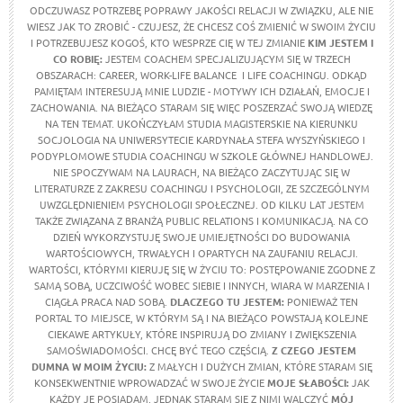
ODCZUWASZ POTRZEBĘ POPRAWY JAKOŚCI RELACJI W ZWIĄZKU, ALE NIE
WIESZ JAK TO ZROBIĆ - CZUJESZ, ŻE CHCESZ COŚ ZMIENIĆ W SWOIM ŻYCIU
I POTRZEBUJESZ KOGOŚ, KTO WESPRZE CIĘ W TEJ ZMIANIE
KIM JESTEM I
CO ROBIĘ:
JESTEM COACHEM SPECJALIZUJĄCYM SIĘ W TRZECH
OBSZARACH: CAREER, WORK-LIFE BALANCE I LIFE COACHINGU. ODKĄD
PAMIĘTAM INTERESUJĄ MNIE LUDZIE - MOTYWY ICH DZIAŁAŃ, EMOCJE I
ZACHOWANIA. NA BIEŻĄCO STARAM SIĘ WIĘC POSZERZAĆ SWOJĄ WIEDZĘ
NA TEN TEMAT. UKOŃCZYŁAM STUDIA MAGISTERSKIE NA KIERUNKU
SOCJOLOGIA NA UNIWERSYTECIE KARDYNAŁA STEFA WYSZYŃSKIEGO I
PODYPLOMOWE STUDIA COACHINGU W SZKOLE GŁÓWNEJ HANDLOWEJ.
NIE SPOCZYWAM NA LAURACH, NA BIEŻĄCO ZACZYTUJĄC SIĘ W
LITERATURZE Z ZAKRESU COACHINGU I PSYCHOLOGII, ZE SZCZEGÓLNYM
UWZGLĘDNIENIEM PSYCHOLOGII SPOŁECZNEJ. OD KILKU LAT JESTEM
TAKŻE ZWIĄZANA Z BRANŻĄ PUBLIC RELATIONS I KOMUNIKACJĄ. NA CO
DZIEŃ WYKORZYSTUJĘ SWOJE UMIEJĘTNOŚCI DO BUDOWANIA
WARTOŚCIOWYCH, TRWAŁYCH I OPARTYCH NA ZAUFANIU RELACJI.
WARTOŚCI, KTÓRYMI KIERUJĘ SIĘ W ŻYCIU TO: POSTĘPOWANIE ZGODNE Z
SAMĄ SOBĄ, UCZCIWOŚĆ WOBEC SIEBIE I INNYCH, WIARA W MARZENIA I
CIĄGŁA PRACA NAD SOBĄ.
DLACZEGO TU JESTEM:
PONIEWAŻ TEN
PORTAL TO MIEJSCE, W KTÓRYM SĄ I NA BIEŻĄCO POWSTAJĄ KOLEJNE
CIEKAWE ARTYKUŁY, KTÓRE INSPIRUJĄ DO ZMIANY I ZWIĘKSZENIA
SAMOŚWIADOMOŚCI. CHCĘ BYĆ TEGO CZĘŚCIĄ.
Z CZEGO JESTEM
DUMNA W MOIM ŻYCIU:
Z MAŁYCH I DUŻYCH ZMIAN, KTÓRE STARAM SIĘ
KONSEKWENTNIE WPROWADZAĆ W SWOJE ŻYCIE
MOJE SŁABOŚCI:
JAK
KAŻDY JE POSIADAM, JEDNAK STARAM SIĘ Z NIMI WALCZYĆ
MÓJ