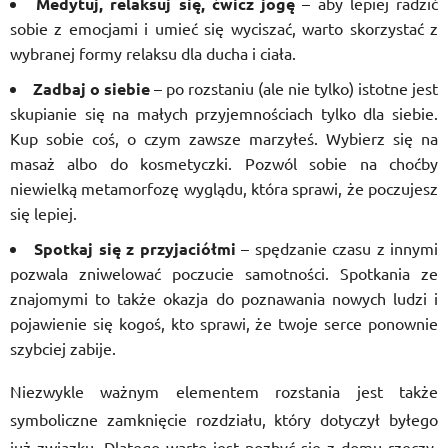
Medytuj, relaksuj się, ćwicz jogę
– aby lepiej radzić
sobie z emocjami i umieć się wyciszać, warto skorzystać z
wybranej formy relaksu dla ducha i ciała.
Zadbaj o siebie
– po rozstaniu (ale nie tylko) istotne jest
skupianie się na małych przyjemnościach tylko dla siebie.
Kup sobie coś, o czym zawsze marzyłeś. Wybierz się na
masaż albo do kosmetyczki. Pozwól sobie na choćby
niewielką metamorfozę wyglądu, która sprawi, że poczujesz
się lepiej.
Spotkaj się z przyjaciółmi
– spędzanie czasu z innymi
pozwala zniwelować poczucie samotności. Spotkania ze
znajomymi to także okazja do poznawania nowych ludzi i
pojawienie się kogoś, kto sprawi, że twoje serce ponownie
szybciej zabije.
Niezwykle ważnym elementem rozstania jest także
symboliczne zamknięcie rozdziału, który dotyczył byłego
już związku. Dlatego warto jest pozbyć się z domu rzeczy,