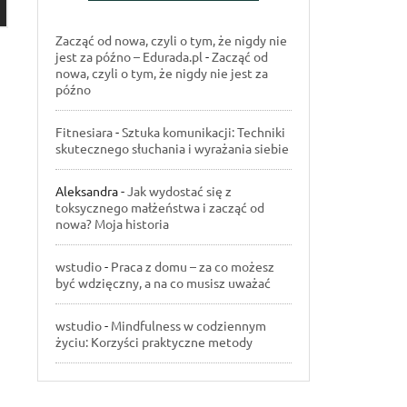
Zacząć od nowa, czyli o tym, że nigdy nie
jest za późno – Edurada.pl
-
Zacząć od
nowa, czyli o tym, że nigdy nie jest za
późno
Fitnesiara
-
Sztuka komunikacji: Techniki
skutecznego słuchania i wyrażania siebie
Aleksandra
-
Jak wydostać się z
toksycznego małżeństwa i zacząć od
nowa? Moja historia
wstudio
-
Praca z domu – za co możesz
być wdzięczny, a na co musisz uważać
wstudio
-
Mindfulness w codziennym
życiu: Korzyści praktyczne metody