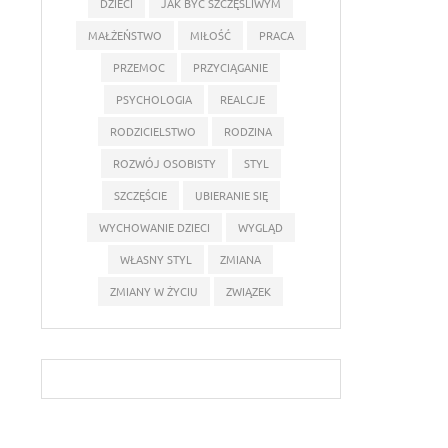
DZIECI
JAK BYĆ SZCZĘŚLIWYM
MAŁŻEŃSTWO
MIŁOŚĆ
PRACA
PRZEMOC
PRZYCIĄGANIE
PSYCHOLOGIA
REALCJE
RODZICIELSTWO
RODZINA
ROZWÓJ OSOBISTY
STYL
SZCZĘŚCIE
UBIERANIE SIĘ
WYCHOWANIE DZIECI
WYGLĄD
WŁASNY STYL
ZMIANA
ZMIANY W ŻYCIU
ZWIĄZEK