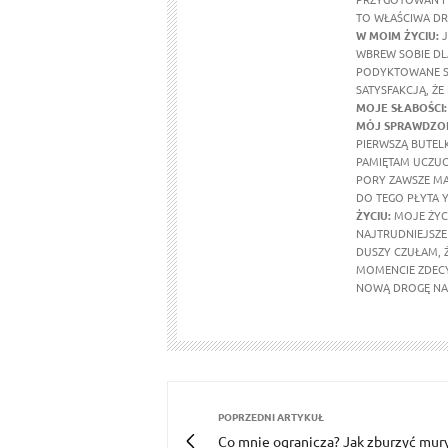
TO WŁAŚCIWA DR
W MOIM ŻYCIU
:
J
WBREW SOBIE DL
PODYKTOWANE SE
SATYSFAKCJĄ, ŻE
MOJE SŁABOŚCI:
MÓJ SPRAWDZON
PIERWSZĄ BUTEL
PAMIĘTAM UCZUCI
PORY ZAWSZE MA
DO TEGO PŁYTA Y
ŻYCIU:
MOJE ŻYCI
NAJTRUDNIEJSZE 
DUSZY CZUŁAM, 
MOMENCIE ZDECY
NOWĄ DROGĘ NA 
POPRZEDNI ARTYKUŁ
Co mnie ogranicza? Jak zburzyć mury