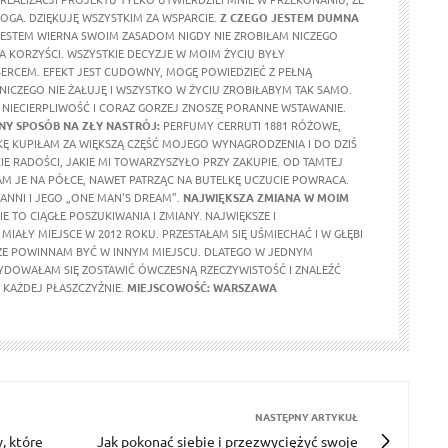
OGA. DZIĘKUJĘ WSZYSTKIM ZA WSPARCIE.
Z CZEGO JESTEM DUMNA
ESTEM WIERNA SWOIM ZASADOM NIGDY NIE ZROBIŁAM NICZEGO
A KORZYŚCI. WSZYSTKIE DECYZJE W MOIM ŻYCIU BYŁY
RCEM. EFEKT JEST CUDOWNY, MOGĘ POWIEDZIEĆ Z PEŁNĄ
 NICZEGO NIE ŻAŁUJĘ I WSZYSTKO W ŻYCIU ZROBIŁABYM TAK SAMO.
NIECIERPLIWOŚĆ I CORAZ GORZEJ ZNOSZĘ PORANNE WSTAWANIE.
Y SPOSÓB NA ZŁY NASTRÓJ:
PERFUMY CERRUTI 1881 RÓŻOWE,
KĘ KUPIŁAM ZA WIĘKSZĄ CZĘŚĆ MOJEGO WYNAGRODZENIA I DO DZIŚ
E RADOŚCI, JAKIE MI TOWARZYSZYŁO PRZY ZAKUPIE. OD TAMTEJ
M JE NA PÓŁCE, NAWET PATRZĄC NA BUTELKĘ UCZUCIE POWRACA.
ANNI I JEGO „ONE MAN'S DREAM”.
NAJWIĘKSZA ZMIANA W MOIM
E TO CIĄGŁE POSZUKIWANIA I ZMIANY. NAJWIĘKSZE I
MIAŁY MIEJSCE W 2012 ROKU. PRZESTAŁAM SIĘ UŚMIECHAĆ I W GŁĘBI
ŻE POWINNAM BYĆ W INNYM MIEJSCU. DLATEGO W JEDNYM
DOWAŁAM SIĘ ZOSTAWIĆ ÓWCZESNĄ RZECZYWISTOŚĆ I ZNALEŹĆ
KAŻDEJ PŁASZCZYŹNIE.
MIEJSCOWOŚĆ: WARSZAWA
NASTĘPNY ARTYKUŁ
, które
Jak pokonać siebie i przezwyciężyć swoje