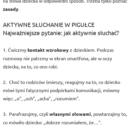
na słowa dziecka w odpowiedni sposób. Trzeba tylko poznać
zasady
.
AKTYWNE SŁUCHANIE W PIGUŁCE
Najważniejsze pytanie: jak aktywnie słuchać?
1. Ćwiczmy
kontakt wzrokowy
z dzieckiem. Podczas
rozmowy nie patrzmy w ekran smartfona, ale w oczy
dziecka, na to, co ono robi.
2. Choć to rodziców śmieszy, reagujmy na to, co dziecko
mówi tymi fatycznymi podpórkami komunikacji, mówmy
więc: „o”, „uch”, „acha”, „rozumiem”.
3. Parafrazujmy, czyli
własnymi słowami
, powtarzajmy to,
co mówiło dziecko: „dobrze rozumiałem, że…”.