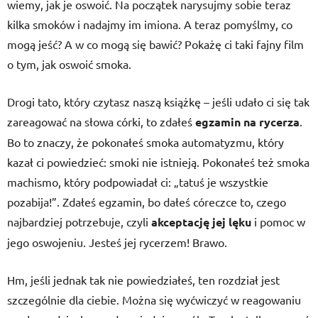
wiemy, jak je oswoić. Na początek narysujmy sobie teraz
kilka smoków i nadajmy im imiona. A teraz pomyślmy, co
mogą jeść? A w co mogą się bawić? Pokażę ci taki fajny film
o tym, jak oswoić smoka.
Drogi tato, który czytasz naszą książkę – jeśli udało ci się tak
zareagować na słowa córki, to zdałeś
egzamin na rycerza
.
Bo to znaczy, że pokonałeś smoka automatyzmu, który
kazał ci powiedzieć: smoki nie istnieją. Pokonałeś też smoka
machismo, który podpowiadał ci: „tatuś je wszystkie
pozabija!”. Zdałeś egzamin, bo dałeś córeczce to, czego
najbardziej potrzebuje, czyli
akceptację jej lęku
i pomoc w
jego oswojeniu. Jesteś jej rycerzem! Brawo.
Hm, jeśli jednak tak nie powiedziałeś, ten rozdział jest
szczególnie dla ciebie. Można się wyćwiczyć w reagowaniu