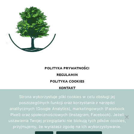
POLITYKA PRYWATNOŚCI
REGULAMIN
POLITYKA COOKIES
KONTAKT
Strona wykorzystuje pliki cookies w celu obsługi jej
poszczególnych funkcji oraz korzystania z narzędzi
analitycznych (Google Analytics), marketingowych (Facebook
Pixel) oraz społecznościowych (Instagram, Facebook). Jeżeli
ustawienia Twojej przeglądarki nie blokują tych plików cookies,
przyjmujemy, że wyrażasz zgodę na ich wykorzystywanie.
Realizacja:
Agencja Marketingowa Ambitnamarka.pl