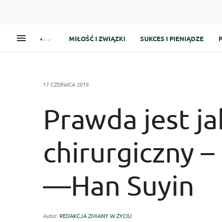
MIŁOŚĆ I ZWIĄZKI
SUKCES I PIENIĄDZE
17 CZERWCA 2019
Prawda jest ja
chirurgiczny – 
—Han Suyin
Autor:
REDAKCJA ZMIANY W ŻYCIU