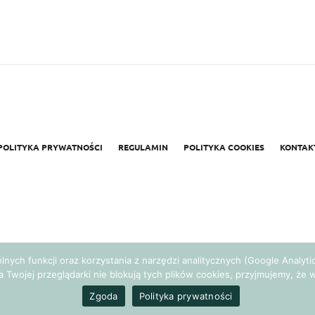
POLITYKA PRYWATNOŚCI
REGULAMIN
POLITYKA COOKIES
KONTAK
gólnych funkcji oraz korzystania z narzędzi analitycznych (Google Analy
a Twojej przeglądarki nie blokują tych plików cookies, przyjmujemy, ż
Realizacja:
Agencja Marketingowa Ambitnamarka.pl
Zgoda
Polityka prywatności