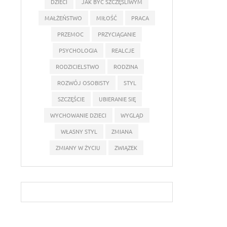
DZIECI
JAK BYĆ SZCZĘŚLIWYM
MAŁŻEŃSTWO
MIŁOŚĆ
PRACA
PRZEMOC
PRZYCIĄGANIE
PSYCHOLOGIA
REALCJE
RODZICIELSTWO
RODZINA
ROZWÓJ OSOBISTY
STYL
SZCZĘŚCIE
UBIERANIE SIĘ
WYCHOWANIE DZIECI
WYGLĄD
WŁASNY STYL
ZMIANA
ZMIANY W ŻYCIU
ZWIĄZEK