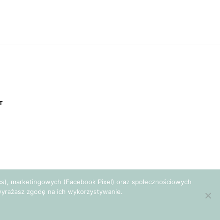
T
tics), marketingowych (Facebook Pixel) oraz społecznościowych
e wyrażasz zgodę na ich wykorzystywanie.