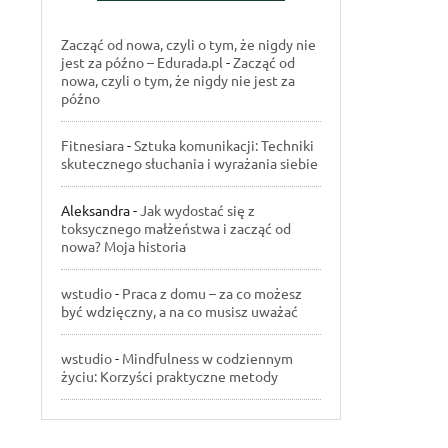
Zacząć od nowa, czyli o tym, że nigdy nie
jest za późno – Edurada.pl
-
Zacząć od
nowa, czyli o tym, że nigdy nie jest za
późno
Fitnesiara
-
Sztuka komunikacji: Techniki
skutecznego słuchania i wyrażania siebie
Aleksandra
-
Jak wydostać się z
toksycznego małżeństwa i zacząć od
nowa? Moja historia
wstudio
-
Praca z domu – za co możesz
być wdzięczny, a na co musisz uważać
wstudio
-
Mindfulness w codziennym
życiu: Korzyści praktyczne metody