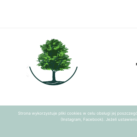
Strona wykorzystuje pliki cookies w celu obsługi jej poszcze
(Instagram, Facebook). Jeżeli ustawieni