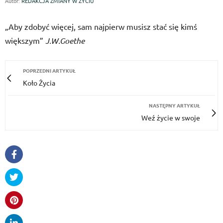
Autor:
REDAKCJA ZMIANY W ŻYCIU
„Aby zdobyć więcej, sam najpierw musisz stać się kimś
większym”
J.W.Goethe
POPRZEDNI ARTYKUŁ
Koło Życia
NASTĘPNY ARTYKUŁ
Weź życie w swoje