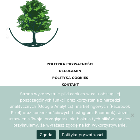
POLITYKA PRYWATNOŚCI
REGULAMIN
POLITYKA COOKIES
KONTAKT
Strona wykorzystuje pliki cookies w celu obsługi jej
poszczególnych funkcji oraz korzystania z narzędzi
analitycznych (Google Analytics), marketingowych (Facebook
Pixel) oraz społecznościowych (Instagram, Facebook). Jeżeli
ustawienia Twojej przeglądarki nie blokują tych plików cookies,
przyjmujemy, że wyrażasz zgodę na ich wykorzystywanie.
Realizacja:
Agencja Marketingowa Ambitnamarka.pl
Zgoda
Polityka prywatności