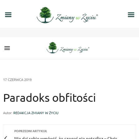
17 CZERWCA 2019
Paradoks obfitości
Autor:
REDAKCJA ZMIANY W ŻYCIU
POPRZEDNI ARTYKUŁ
Nie daj sobie wmówić, że czegoś nie potrafisz – Chris