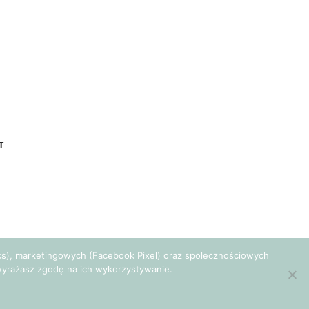
T
tics), marketingowych (Facebook Pixel) oraz społecznościowych
e wyrażasz zgodę na ich wykorzystywanie.