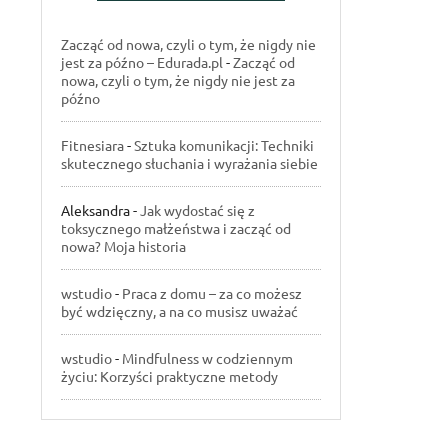
Zacząć od nowa, czyli o tym, że nigdy nie
jest za późno – Edurada.pl
-
Zacząć od
nowa, czyli o tym, że nigdy nie jest za
późno
Fitnesiara
-
Sztuka komunikacji: Techniki
skutecznego słuchania i wyrażania siebie
Aleksandra
-
Jak wydostać się z
toksycznego małżeństwa i zacząć od
nowa? Moja historia
wstudio
-
Praca z domu – za co możesz
być wdzięczny, a na co musisz uważać
wstudio
-
Mindfulness w codziennym
życiu: Korzyści praktyczne metody