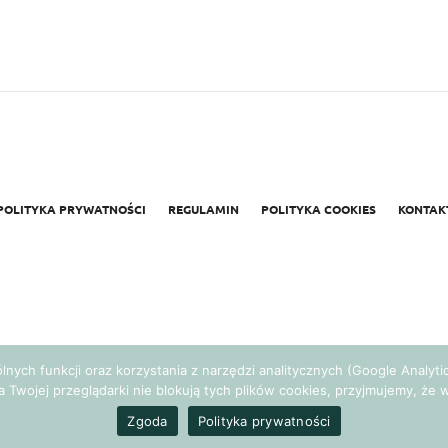
POLITYKA PRYWATNOŚCI
REGULAMIN
POLITYKA COOKIES
KONTAK
gólnych funkcji oraz korzystania z narzędzi analitycznych (Google Analy
a Twojej przeglądarki nie blokują tych plików cookies, przyjmujemy, ż
Realizacja:
Agencja Marketingowa Ambitnamarka.pl
Zgoda
Polityka prywatności