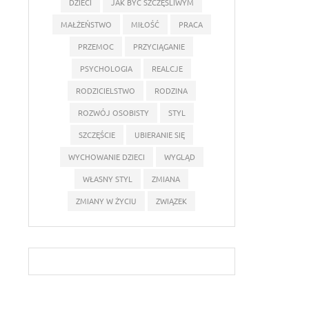
DZIECI
JAK BYĆ SZCZĘŚLIWYM
MAŁŻEŃSTWO
MIŁOŚĆ
PRACA
PRZEMOC
PRZYCIĄGANIE
PSYCHOLOGIA
REALCJE
RODZICIELSTWO
RODZINA
ROZWÓJ OSOBISTY
STYL
SZCZĘŚCIE
UBIERANIE SIĘ
WYCHOWANIE DZIECI
WYGLĄD
WŁASNY STYL
ZMIANA
ZMIANY W ŻYCIU
ZWIĄZEK