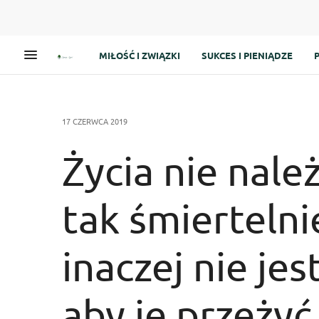
MIŁOŚĆ I ZWIĄZKI
SUKCES I PIENIĄDZE
17 CZERWCA 2019
Życia nie nale
tak śmierteln
inaczej nie je
aby je przeżyć 