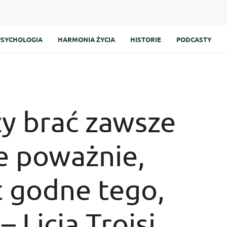
PSYCHOLOGIA
HARMONIA ŻYCIA
HISTORIE
PODCASTY
ży brać zawsze
ie poważnie,
st godne tego,
– Licia Troisi