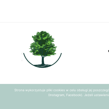
Strona wykorzystuje pliki cookies w celu obsługi jej poszcze
(Instagram, Facebook). Jeżeli ustawieni