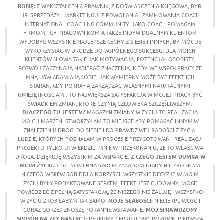
ROBIĘ:
Z WYKSZTAŁCENIA PRAWNIK, Z DOŚWIADCZENIA KSIĘGOWA, DYR.
HR, SPRZEDAŻY I MARKETINGU, Z POWOŁANIA I ZAMIŁOWANIA COACH
INTERNATIONAL COACHING COMMUNITY. JAKO COACH POMAGAM
FIRMOM, ICH PRACOWNIKOM A TAKŻE INDYWIDUALNYM KLIENTOM
WYDOBYĆ WSZYSTKIE NAJLEPSZE CECHY Z SIEBIE I INNYCH, BY MÓC JE
WYKORZYSTAĆ W DRODZE DO WSPÓLNEGO SUKCESU. DLA MOICH
KLIENTÓW SŁOWA TAKIE JAK MOTYWACJA, POTENCJAŁ OSOBISTY,
ROZWÓJ ZACZYNAJĄ NABIERAĆ ZNACZENIA, KIEDY WE WSPÓŁPRACY ZE
MNĄ UŚWIADAMIAJĄ SOBIE, JAK WYMIERNY MOŻE BYĆ EFEKT ICH
STARAŃ, GDY POTRAFIĄ ZARZĄDZAĆ WŁASNYMI NATURALNYMI
UMIEJĘTNOŚCIAMI. TO NAJWIĘKSZA SATYSFAKCJA W MOJEJ PRACY BYĆ
ŚWIADKIEM ZMIAN, KTÓRE CZYNIĄ CZŁOWIEKA SZCZĘŚLIWSZYM.
DLACZEGO TU JESTEM?
MAGAZYN ZMIANY W ŻYCIU TO REALIZACJA
MOICH MARZEŃ. STWORZYŁAM TO MIEJSCE ABY POMAGAĆ INNYM W
ZNALEZIENIU DROGI DO SIEBIE I DO PRAWDZIWEJ RADOŚCI Z ŻYCIA.
LUDZIE, KTÓRYCH POZNAŁAM W PROCESIE PRZYGOTOWAŃ I REALIZACJI
PROJEKTU TYLKO UTWIERDZILI MNIE W PRZEKONANIU, ŻE TO WŁAŚCIWA
DROGA. DZIĘKUJĘ WSZYSTKIM ZA WSPARCIE.
Z CZEGO JESTEM DUMNA W
MOIM ŻYCIU
:
JESTEM WIERNA SWOIM ZASADOM NIGDY NIE ZROBIŁAM
NICZEGO WBREW SOBIE DLA KORZYŚCI. WSZYSTKIE DECYZJE W MOIM
ŻYCIU BYŁY PODYKTOWANE SERCEM. EFEKT JEST CUDOWNY, MOGĘ
POWIEDZIEĆ Z PEŁNĄ SATYSFAKCJĄ, ŻE NICZEGO NIE ŻAŁUJĘ I WSZYSTKO
W ŻYCIU ZROBIŁABYM TAK SAMO.
MOJE SŁABOŚCI:
NIECIERPLIWOŚĆ I
CORAZ GORZEJ ZNOSZĘ PORANNE WSTAWANIE.
MÓJ SPRAWDZONY
SPOSÓB NA ZŁY NASTRÓJ:
PERFUMY CERRUTI 1881 RÓŻOWE, PIERWSZĄ