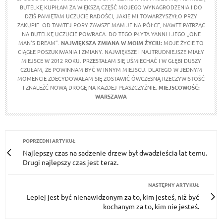
BUTELKĘ KUPIŁAM ZA WIĘKSZĄ CZĘŚĆ MOJEGO WYNAGRODZENIA I DO
DZIŚ PAMIĘTAM UCZUCIE RADOŚCI, JAKIE MI TOWARZYSZYŁO PRZY
ZAKUPIE. OD TAMTEJ PORY ZAWSZE MAM JE NA PÓŁCE, NAWET PATRZĄC
NA BUTELKĘ UCZUCIE POWRACA. DO TEGO PŁYTA YANNI I JEGO „ONE
MAN'S DREAM”.
NAJWIĘKSZA ZMIANA W MOIM ŻYCIU:
MOJE ŻYCIE TO
CIĄGŁE POSZUKIWANIA I ZMIANY. NAJWIĘKSZE I NAJTRUDNIEJSZE MIAŁY
MIEJSCE W 2012 ROKU. PRZESTAŁAM SIĘ UŚMIECHAĆ I W GŁĘBI DUSZY
CZUŁAM, ŻE POWINNAM BYĆ W INNYM MIEJSCU. DLATEGO W JEDNYM
MOMENCIE ZDECYDOWAŁAM SIĘ ZOSTAWIĆ ÓWCZESNĄ RZECZYWISTOŚĆ
I ZNALEŹĆ NOWĄ DROGĘ NA KAŻDEJ PŁASZCZYŹNIE.
MIEJSCOWOŚĆ:
WARSZAWA
POPRZEDNI ARTYKUŁ
Najlepszy czas na sadzenie drzew był dwadzieścia lat temu.
Drugi najlepszy czas jest teraz.
NASTĘPNY ARTYKUŁ
Lepiej jest być nienawidzonym za to, kim jesteś, niż być
kochanym za to, kim nie jesteś.