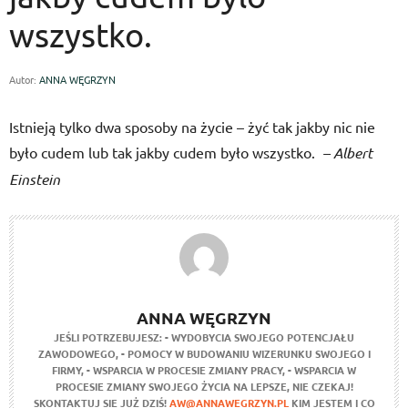
wszystko.
Autor:
ANNA WĘGRZYN
Istnieją tylko dwa sposoby na życie – żyć tak jakby nic nie
było cudem lub tak jakby cudem było wszystko.
– Albert
Einstein
ANNA WĘGRZYN
JEŚLI POTRZEBUJESZ:
- WYDOBYCIA SWOJEGO POTENCJAŁU
ZAWODOWEGO,
- POMOCY W BUDOWANIU WIZERUNKU SWOJEGO I
FIRMY,
- WSPARCIA W PROCESIE ZMIANY PRACY,
- WSPARCIA W
PROCESIE ZMIANY SWOJEGO ŻYCIA NA LEPSZE,
NIE CZEKAJ!
SKONTAKTUJ SIE JUŻ DZIŚ!
AW@ANNAWEGRZYN.PL
KIM JESTEM I CO