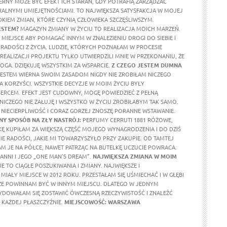
ERNY MOŻE BYĆ EFEKT ICH STARAŃ, GDY POTRAFIĄ ZARZĄDZAĆ
ALNYMI UMIEJĘTNOŚCIAMI. TO NAJWIĘKSZA SATYSFAKCJA W MOJEJ
DKIEM ZMIAN, KTÓRE CZYNIĄ CZŁOWIEKA SZCZĘŚLIWSZYM.
ESTEM?
MAGAZYN ZMIANY W ŻYCIU TO REALIZACJA MOICH MARZEŃ.
MIEJSCE ABY POMAGAĆ INNYM W ZNALEZIENIU DROGI DO SIEBIE I
RADOŚCI Z ŻYCIA. LUDZIE, KTÓRYCH POZNAŁAM W PROCESIE
REALIZACJI PROJEKTU TYLKO UTWIERDZILI MNIE W PRZEKONANIU, ŻE
OGA. DZIĘKUJĘ WSZYSTKIM ZA WSPARCIE.
Z CZEGO JESTEM DUMNA
ESTEM WIERNA SWOIM ZASADOM NIGDY NIE ZROBIŁAM NICZEGO
A KORZYŚCI. WSZYSTKIE DECYZJE W MOIM ŻYCIU BYŁY
RCEM. EFEKT JEST CUDOWNY, MOGĘ POWIEDZIEĆ Z PEŁNĄ
 NICZEGO NIE ŻAŁUJĘ I WSZYSTKO W ŻYCIU ZROBIŁABYM TAK SAMO.
NIECIERPLIWOŚĆ I CORAZ GORZEJ ZNOSZĘ PORANNE WSTAWANIE.
Y SPOSÓB NA ZŁY NASTRÓJ:
PERFUMY CERRUTI 1881 RÓŻOWE,
KĘ KUPIŁAM ZA WIĘKSZĄ CZĘŚĆ MOJEGO WYNAGRODZENIA I DO DZIŚ
E RADOŚCI, JAKIE MI TOWARZYSZYŁO PRZY ZAKUPIE. OD TAMTEJ
M JE NA PÓŁCE, NAWET PATRZĄC NA BUTELKĘ UCZUCIE POWRACA.
ANNI I JEGO „ONE MAN'S DREAM”.
NAJWIĘKSZA ZMIANA W MOIM
E TO CIĄGŁE POSZUKIWANIA I ZMIANY. NAJWIĘKSZE I
MIAŁY MIEJSCE W 2012 ROKU. PRZESTAŁAM SIĘ UŚMIECHAĆ I W GŁĘBI
ŻE POWINNAM BYĆ W INNYM MIEJSCU. DLATEGO W JEDNYM
DOWAŁAM SIĘ ZOSTAWIĆ ÓWCZESNĄ RZECZYWISTOŚĆ I ZNALEŹĆ
KAŻDEJ PŁASZCZYŹNIE.
MIEJSCOWOŚĆ: WARSZAWA