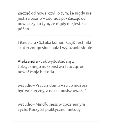
Zacząć od nowa, czyli o tym, że nigdy nie
jest za późno – Edurada.pl
-
Zacząć od
nowa, czyli o tym, że nigdy nie jest za
późno
Fitnesiara
-
Sztuka komunikacji: Techniki
skutecznego słuchania i wyrażania siebie
Aleksandra
-
Jak wydostać się z
toksycznego małżeństwa i zacząć od
nowa? Moja historia
wstudio
-
Praca z domu – za co możesz
być wdzięczny, a na co musisz uważać
wstudio
-
Mindfulness w codziennym
życiu: Korzyści praktyczne metody