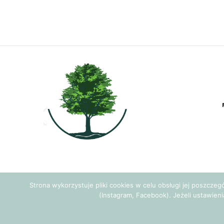
Strona wykorzystuje pliki cookies w celu obsługi jej poszcze
(Instagram, Facebook). Jeżeli ustawieni