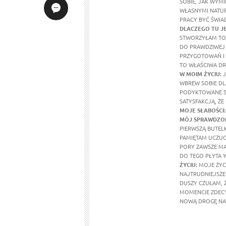
SOBIE, JAK WYMI
WŁASNYMI NATUR
PRACY BYĆ ŚWIA
DLACZEGO TU J
STWORZYŁAM TO 
DO PRAWDZIWEJ 
PRZYGOTOWAŃ I 
TO WŁAŚCIWA DR
W MOIM ŻYCIU
:
J
WBREW SOBIE DL
PODYKTOWANE SE
SATYSFAKCJĄ, ŻE
MOJE SŁABOŚCI:
MÓJ SPRAWDZON
PIERWSZĄ BUTEL
PAMIĘTAM UCZUCI
PORY ZAWSZE MA
DO TEGO PŁYTA Y
ŻYCIU:
MOJE ŻYCI
NAJTRUDNIEJSZE 
DUSZY CZUŁAM, 
MOMENCIE ZDECY
NOWĄ DROGĘ NA 