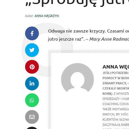
Autor:
ANNA WĘGRZYN
Odwaga nie zawsze krzyczy. Czasami odw
jutro jeszcze raz”. –
Mary Anne Radmac
ANNA WĘ
JEŚLI POTRZEBU
POMOCY W BUDO
ZMIANY PRACY,
CZEKAJ! SKONTA
ROBIĘ:
Z WYKSZTA
SPRZEDAŻY I MA
COACHING COMM
TAKŻE INDYWIDU
INNYCH, BY MÓC
KLIENTÓW SŁOWA
ZACZYNAJĄ NABI