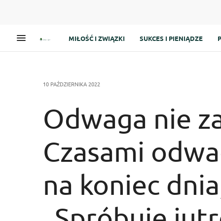
MIŁOŚĆ I ZWIĄZKI
SUKCES I PIENIĄDZE
10 PAŹDZIERNIKA 2022
Odwaga nie za
Czasami odwag
na koniec dnia
„Spróbuję jutr