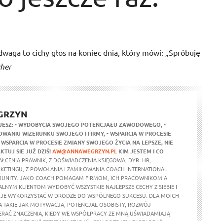
aga to cichy głos na koniec dnia, który mówi: „Spróbuję
her
GRZYN
JESZ:
- WYDOBYCIA SWOJEGO POTENCJAŁU ZAWODOWEGO,
-
WANIU WIZERUNKU SWOJEGO I FIRMY,
- WSPARCIA W PROCESIE
- WSPARCIA W PROCESIE ZMIANY SWOJEGO ŻYCIA NA LEPSZE,
NIE
KTUJ SIE JUŻ DZIŚ!
AW@ANNAWEGRZYN.PL
KIM JESTEM I CO
ŁCENIA PRAWNIK, Z DOŚWIADCZENIA KSIĘGOWA, DYR. HR,
RKETINGU, Z POWOŁANIA I ZAMIŁOWANIA COACH INTERNATIONAL
UNITY. JAKO COACH POMAGAM FIRMOM, ICH PRACOWNIKOM A
ALNYM KLIENTOM WYDOBYĆ WSZYSTKIE NAJLEPSZE CECHY Z SIEBIE I
 JE WYKORZYSTAĆ W DRODZE DO WSPÓLNEGO SUKCESU. DLA MOICH
 TAKIE JAK MOTYWACJA, POTENCJAŁ OSOBISTY, ROZWÓJ
ERAĆ ZNACZENIA, KIEDY WE WSPÓŁPRACY ZE MNĄ UŚWIADAMIAJĄ