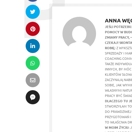
ANNA WĘ
JEŚLI POTRZEBU
POMOCY W BUDO
ZMIANY PRACY,
CZEKAJ! SKONTA
ROBIĘ:
Z WYKSZTA
SPRZEDAŻY I MA
COACHING COMM
TAKŻE INDYWIDU
INNYCH, BY MÓC
KLIENTÓW SŁOWA
ZACZYNAJĄ NABI
SOBIE, JAK WYMI
WŁASNYMI NATUR
PRACY BYĆ ŚWIA
DLACZEGO TU J
STWORZYŁAM TO 
DO PRAWDZIWEJ 
PRZYGOTOWAŃ I 
TO WŁAŚCIWA DR
W MOIM ŻYCIU
:
J