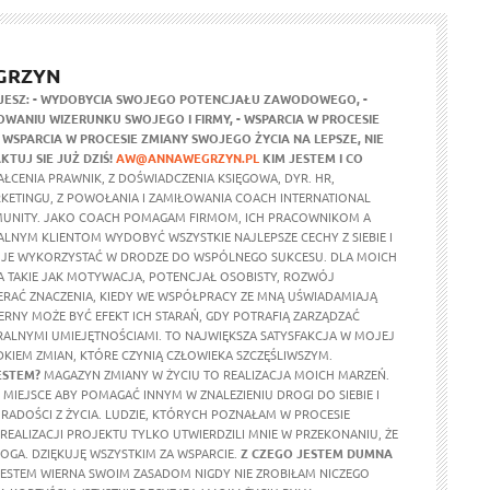
GRZYN
JESZ:
- WYDOBYCIA SWOJEGO POTENCJAŁU ZAWODOWEGO,
-
WANIU WIZERUNKU SWOJEGO I FIRMY,
- WSPARCIA W PROCESIE
- WSPARCIA W PROCESIE ZMIANY SWOJEGO ŻYCIA NA LEPSZE,
NIE
KTUJ SIE JUŻ DZIŚ!
AW@ANNAWEGRZYN.PL
KIM JESTEM I CO
ŁCENIA PRAWNIK, Z DOŚWIADCZENIA KSIĘGOWA, DYR. HR,
RKETINGU, Z POWOŁANIA I ZAMIŁOWANIA COACH INTERNATIONAL
UNITY. JAKO COACH POMAGAM FIRMOM, ICH PRACOWNIKOM A
ALNYM KLIENTOM WYDOBYĆ WSZYSTKIE NAJLEPSZE CECHY Z SIEBIE I
 JE WYKORZYSTAĆ W DRODZE DO WSPÓLNEGO SUKCESU. DLA MOICH
 TAKIE JAK MOTYWACJA, POTENCJAŁ OSOBISTY, ROZWÓJ
ERAĆ ZNACZENIA, KIEDY WE WSPÓŁPRACY ZE MNĄ UŚWIADAMIAJĄ
ERNY MOŻE BYĆ EFEKT ICH STARAŃ, GDY POTRAFIĄ ZARZĄDZAĆ
ALNYMI UMIEJĘTNOŚCIAMI. TO NAJWIĘKSZA SATYSFAKCJA W MOJEJ
DKIEM ZMIAN, KTÓRE CZYNIĄ CZŁOWIEKA SZCZĘŚLIWSZYM.
ESTEM?
MAGAZYN ZMIANY W ŻYCIU TO REALIZACJA MOICH MARZEŃ.
MIEJSCE ABY POMAGAĆ INNYM W ZNALEZIENIU DROGI DO SIEBIE I
RADOŚCI Z ŻYCIA. LUDZIE, KTÓRYCH POZNAŁAM W PROCESIE
REALIZACJI PROJEKTU TYLKO UTWIERDZILI MNIE W PRZEKONANIU, ŻE
OGA. DZIĘKUJĘ WSZYSTKIM ZA WSPARCIE.
Z CZEGO JESTEM DUMNA
ESTEM WIERNA SWOIM ZASADOM NIGDY NIE ZROBIŁAM NICZEGO