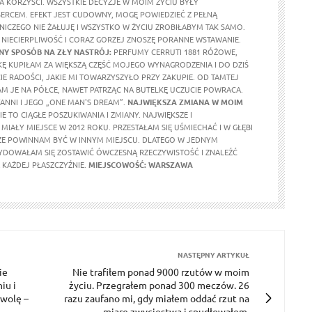
A KORZYŚCI. WSZYSTKIE DECYZJE W MOIM ŻYCIU BYŁY
RCEM. EFEKT JEST CUDOWNY, MOGĘ POWIEDZIEĆ Z PEŁNĄ
 NICZEGO NIE ŻAŁUJĘ I WSZYSTKO W ŻYCIU ZROBIŁABYM TAK SAMO.
NIECIERPLIWOŚĆ I CORAZ GORZEJ ZNOSZĘ PORANNE WSTAWANIE.
Y SPOSÓB NA ZŁY NASTRÓJ:
PERFUMY CERRUTI 1881 RÓŻOWE,
KĘ KUPIŁAM ZA WIĘKSZĄ CZĘŚĆ MOJEGO WYNAGRODZENIA I DO DZIŚ
E RADOŚCI, JAKIE MI TOWARZYSZYŁO PRZY ZAKUPIE. OD TAMTEJ
M JE NA PÓŁCE, NAWET PATRZĄC NA BUTELKĘ UCZUCIE POWRACA.
ANNI I JEGO „ONE MAN'S DREAM”.
NAJWIĘKSZA ZMIANA W MOIM
E TO CIĄGŁE POSZUKIWANIA I ZMIANY. NAJWIĘKSZE I
MIAŁY MIEJSCE W 2012 ROKU. PRZESTAŁAM SIĘ UŚMIECHAĆ I W GŁĘBI
ŻE POWINNAM BYĆ W INNYM MIEJSCU. DLATEGO W JEDNYM
DOWAŁAM SIĘ ZOSTAWIĆ ÓWCZESNĄ RZECZYWISTOŚĆ I ZNALEŹĆ
KAŻDEJ PŁASZCZYŹNIE.
MIEJSCOWOŚĆ: WARSZAWA
NASTĘPNY ARTYKUŁ
ie
Nie trafiłem ponad 9000 rzutów w moim
iu i
życiu. Przegrałem ponad 300 meczów. 26
 wolę –
razu zaufano mi, gdy miałem oddać rzut na
miarę zwycięstwa i spudłowałem.