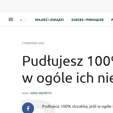
MIŁOŚĆ I ZWIĄZKI
SUKCES I PIENIĄDZE
5 WRZEŚNIA 2022
Pudłujesz 100%
w ogóle ich ni
Autor:
ANNA WĘGRZYN
Pudłujesz 100% strzałów, jeśli w ogóle 