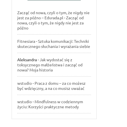
Zacząć od nowa, czyli o tym, że nigdy nie
jest za późno – Edurada.pl
-
Zacząć od
nowa, czyli o tym, że nigdy nie jest za
późno
Fitnesiara
-
Sztuka komunikacji: Techniki
skutecznego słuchania i wyrażania siebie
Aleksandra
-
Jak wydostać się z
toksycznego małżeństwa i zacząć od
nowa? Moja historia
wstudio
-
Praca z domu – za co możesz
być wdzięczny, a na co musisz uważać
wstudio
-
Mindfulness w codziennym
życiu: Korzyści praktyczne metody