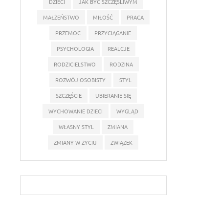
DZIECI
JAK BYĆ SZCZĘŚLIWYM
MAŁŻEŃSTWO
MIŁOŚĆ
PRACA
PRZEMOC
PRZYCIĄGANIE
PSYCHOLOGIA
REALCJE
RODZICIELSTWO
RODZINA
ROZWÓJ OSOBISTY
STYL
SZCZĘŚCIE
UBIERANIE SIĘ
WYCHOWANIE DZIECI
WYGLĄD
WŁASNY STYL
ZMIANA
ZMIANY W ŻYCIU
ZWIĄZEK