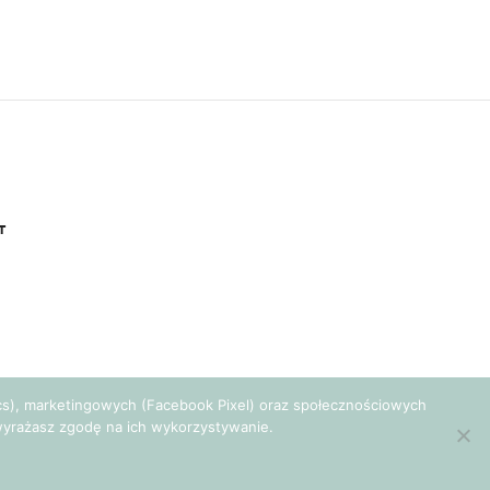
T
tics), marketingowych (Facebook Pixel) oraz społecznościowych
e wyrażasz zgodę na ich wykorzystywanie.