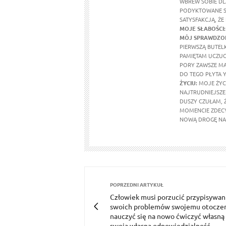
WBREW SOBIE DL
PODYKTOWANE SE
SATYSFAKCJĄ, ŻE
MOJE SŁABOŚCI:
MÓJ SPRAWDZON
PIERWSZĄ BUTEL
PAMIĘTAM UCZUCI
PORY ZAWSZE MA
DO TEGO PŁYTA Y
ŻYCIU:
MOJE ŻYCI
NAJTRUDNIEJSZE 
DUSZY CZUŁAM, 
MOMENCIE ZDECY
NOWĄ DROGĘ NA 
POPRZEDNI ARTYKUŁ
Człowiek musi porzucić przypisywan
swoich problemów swojemu otoczen
nauczyć się na nowo ćwiczyć własną
swoją własną odpowiedzialność.